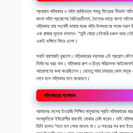
প্রখ্যাত নাট্যকার ও নাট্য ব্যক্তিত্ব শম্ভু মিত্রের ‘বিভাব’ না
বাংলা নাট্য প্রয়োগের বৈচিত্রহীনতা, দৈন্যের ভাড়ে বাংলা না
নাট্যকার তার সংবেদী ভাষায় মঞ্চে নাট্য উপকরণের সহজ সরল 
এক রাজার দূতকে বললেন- “তুমি ঘোড়া নেইকরি চঞ্চল খবর নেই 
একই ভঙ্গিতে ফিরে এলো।
সবাই ব্যাপারটা বুঝলো। নাট্যকারের বক্তব্য এই প্রয়োগ কৌ
নির্মাণের খরচ কম। নাট্যকার রুশ ও চিত্র পরিচালক আইজেনস্টাই
আরোপণের কথা করেছিলেন। যেহেতু সাদা চামড়ার কোন মানুষ একে
দেবে বলে নাট্যকার মনে করেছেন।
নাট্যকারের মনোভাব
আমাদের দেশের ইংরেজি শিক্ষিত মানুষদের প্রতি নাট্যকারের ধার
সংস্কৃতিকে ইউরোপীয় ধারণাই বোঝার চেষ্টা করেন। তাই নাট্যকার
তিনি বলেন-“মনে হল লোক মানবে না। এ শহরের সব কত ইংরেজি জা