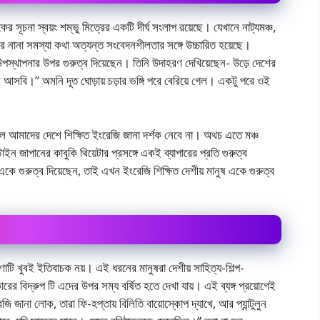
টকের সূচনা স্বয়ং শম্ভু মিত্রের একটি দীর্ঘ সংলাপ রয়েছে। যেখানে নাট্যমঞ্চ,
টকের নানা সমস্যা কথা অত্যন্ত সংবেদনশীলতার সঙ্গে উচ্চারিত হয়েছে।
উপস্থাপনার উপর গুরুত্ব দিয়েছেন। তিনি উদাহরণ দেখিয়েছেন- উড়ে দেশের
আসবি।” অমনি দূত ঘোড়ায় চড়ার ভঙ্গি পরে বেরিয়ে গেল। একটু পরে ওই
শল আমাদের দেশে শিক্ষিত ইংরেজি জানা দর্শক নেবে না। অথচ এতে মঞ্চ
ন জাপানের কাবুকি থিয়েটার প্রসঙ্গে একই ব্যাপারের প্রতি গুরুত্ব
 গুরুত্ব দিয়েছেন, তাই এখন ইংরেজি শিক্ষিত দেশীয় মানুষ একে গুরুত্ব
ণাটি খুবই ইতিবাচক নয়। এই ধরনের মানুষরা দেশীয় সাহিত্য-শিল্প-
ের বিদ্রুপ টি এদের উপর সম্য বর্ষিত হতে দেখা যায়। এই ব্যঙ্গ প্রয়োগেই
না লোক, তারা ফি-হপ্তায় বিলিতি বায়োস্কোপ দ্যাখে, আর প্যান্টুলুন