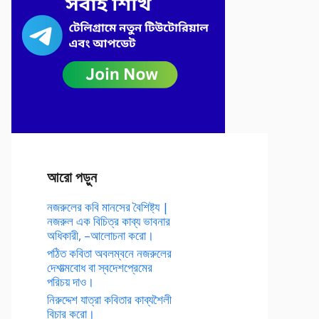
আরো পড়ুন
নজরুলের কবি মানসের বৈশিষ্ট্য |
নজরুল এক বিচিত্র কাব্য ভাবনার
অধিকারী, –আলোচনা করো।
পঠিত কবিতা অবলম্বনে নজরুলের
দেশাত্মবোধ বা স্বদেশপ্রেমের
পরিচয় দাও।
নিরুদ্দেশ যাত্রা কবিতার কাব্যশৈলী
বিচার করো।