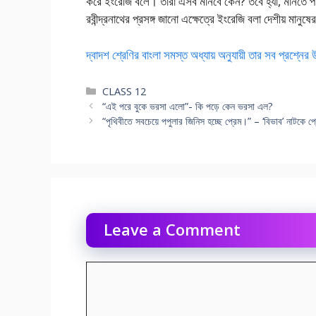
করে ইংরেজি বলে। তারা এসব মানবে কেন? তবে হ্যাঁ, মানতে প
রবীন্দ্রনাথের প্রসঙ্গ জানো এক্ষেত্রে ইংরেজি বলা দেশীয় মানুষ
দ্বাদশ শ্রেণির বাংলা সমস্ত অধ্যায় অনুযায়ী তার সব প্রশ্নের
Categories
CLASS 12
“এই পরে বুকে ভরসা এলো”- কি পড়ে কেন ভরসা এল?
“পৃথিবীতে সবচেয়ে পপুলার জিনিস হচ্ছে প্রেম।” – ‘বিভাব’ নাটকে প্র
Leave a Comment
Comment