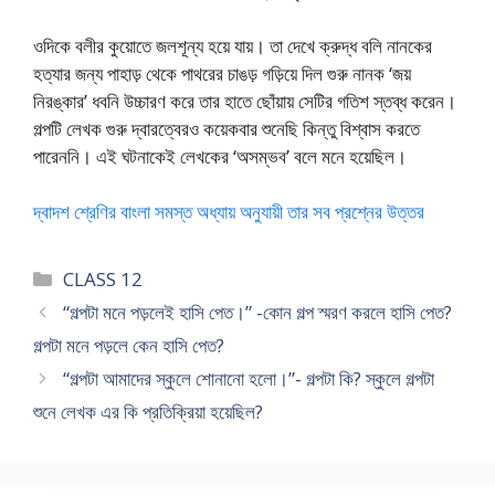
ওদিকে বলীর কুয়োতে জলশূন্য হয়ে যায়। তা দেখে ক্রুদ্ধ বলি নানকের
হত্যার জন্য পাহাড় থেকে পাথরের চাঙড় গড়িয়ে দিল গুরু নানক ‘জয়
নিরঙ্কার’ ধবনি উচ্চারণ করে তার হাতে ছোঁয়ায় সেটির গতিশ স্তব্ধ করেন।
গল্পটি লেখক গুরু দ্বারত্বের‌ও কয়েকবার শুনেছি কিন্তু বিশ্বাস করতে
পারেননি। এই ঘটনাকেই লেখকের ‘অসম্ভব’ বলে মনে হয়েছিল।
দ্বাদশ শ্রেণির বাংলা সমস্ত অধ্যায় অনুযায়ী তার সব প্রশ্নের উত্তর
Categories
CLASS 12
“গল্পটা মনে পড়লেই হাসি পেত।” -কোন গল্প স্মরণ করলে হাসি পেত?
গল্পটা মনে পড়লে কেন হাসি পেত?
“গল্পটা আমাদের স্কুলে শোনানো হলো।”- গল্পটা কি? স্কুলে গল্পটা
শুনে লেখক এর কি প্রতিক্রিয়া হয়েছিল?