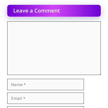
Leave a Comment
Comment
Name
Email