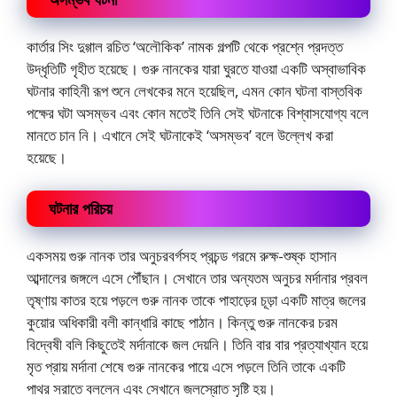
কার্তার সিং দুগ্গাল রচিত ‘অলৌকিক’ নামক গল্পটি থেকে প্রশ্নে প্রদত্ত
উদ্ধৃতিটি গৃহীত হয়েছে। গুরু নানকের যারা ঘুরতে যাওয়া একটি অস্বাভাবিক
ঘটনার কাহিনী রূপ শুনে লেখকের মনে হয়েছিল, এমন কোন ঘটনা বাস্তবিক
পক্ষের ঘটা অসম্ভব এবং কোন মতেই তিনি সেই ঘটনাকে বিশ্বাসযোগ্য বলে
মানতে চান নি। এখানে সেই ঘটনাকেই ‘অসম্ভব’ বলে উল্লেখ করা
হয়েছে।
ঘটনার পরিচয়
একসময় গুরু নানক তার অনুচরবর্গসহ প্রচন্ড গরমে রুক্ষ-শুষ্ক হাসান
আব্দালের জঙ্গলে এসে পৌঁছান। সেখানে তার অন্যতম অনুচর মর্দানার প্রবল
তৃষ্ণায় কাতর হয়ে পড়লে গুরু নানক তাকে পাহাড়ের চূড়া একটি মাত্র জলের
কুয়োর অধিকারী বলী কান্ধারি কাছে পাঠান। কিন্তু গুরু নানকের চরম
বিদ্বেষী বলি কিছুতেই মর্দানাকে জল দেয়নি। তিনি বার বার প্রত্যাখ্যান হয়ে
মৃত প্রায় মর্দানা শেষে গুরু নানকের পায়ে এসে পড়লে তিনি তাকে একটি
পাথর সরাতে বললেন এবং সেখানে জলস্রোত সৃষ্টি হয়।