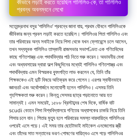
কীভাবে লড়াই করতে হয়েছিল গালিলিও-কে, তা গালিলিও
প্রবন্ধ অবলম্বনে লেখাে
সত্যেন্দ্রনাথ বসুর ‘গালিলিও’ প্রবন্ধে জানা যায়, প্রথম যৌবনে গালিলিওকে
জীবিকার জন্য প্রবল লড়াই করতে হয়েছিল। গালিলিওর পিতা গালিলিও এবং
তার পরিবারের অন্য সবাইকে নিয়ে পিসা থেকে যখন ফ্লোরেন্সে চলে আসেন,
তখন সদ্যযুবক গালিলিও তাস্কানী রাজসভার সভাপণ্ডিত এক গণিতবিদের
কাছে গণিতশাস্ত্র এবং পদার্থবিদ্যার পাঠ নিতে শুরু করেন। অভাবনীয় মেধা
এবং অধ্যবসায়ের দ্বারা অল্প কিছুদিনের মধ্যেই গালিলিও গণিতশাস্ত্র এবং
পদার্থবিদ্যায় এমন বিস্ময়কর ব্যুৎপত্তি লাভ করলেন যে, তিনি তাঁর
শিক্ষককেও এই দুটি বিষয়ে অতিক্রম করে গেলেন। এরপর স্বাধীনভাবে
জ্ঞানচর্চা এবং অর্থোপার্জনে মনােযােগী হলেন গালিলিও। এসময় তিনি
গৃহশিক্ষকতা শুরু করেন। কিন্তু সেসময় ছাত্র পড়ানােতে আয় হত
সামান্যই। এমন সময়েই, ১৫৮৮ খ্রিস্টাব্দের শেষ দিকে, বার্ষিক যাট
scudi বেতনে পিসা বিশ্ববিদ্যালয়ে গণিতের অধ্যাপকের চাকরি নিয়ে তিনি
পিসায় চলে যান। পিতার মৃত্যু হলে পরিবারের সমস্ত দায়দায়িত্ব গালিলিওর
ওপরেই এসে পড়ে। এই সময় তার ছােটোভাই মাইকেল এনজেলাের স্ত্রী
এবং তাঁদের সাত সন্তানের ভরণ-পােষণের দায়িত্বও এসে পড়ে গালিলিওর