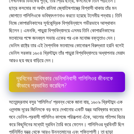
সেখানকার ডিউকের পুত্র, তাঁর প্রিয় ছাত্র, কসমােকে তিনি পড়াতেন।
ছাত্র কসমাের মা অর্থাৎ রানিমা জ্যোতিষশাস্ত্রে বিশ্বাসী থাকায় তাঁর মন
জোগাতে গালিলিওকে ভবিষ্যৎগণনাও করতে হয়েছে টলেমীয় পন্থায়। তিনি
নিজে কোপারনিকাসের সূর্যকেন্দ্রিক বিশ্ববিন্যাসে গভীরভাবে আস্থাবান
ছিলেন। এমনকি, পাড়ুয়া বিশ্ববিদ্যালয়ে এসময় তিনি কোপারনিকাসের
মতবাদের পক্ষে জনবহুল সভায় একের পর এক মনােজ্ঞ বক্তৃতাও দেন।
ভেনিস রাষ্ট্রে তার এই বৈপ্লবিক মতবাদের কোনােরূপ বিরুদ্ধতা হয়নি বলেই
ভেনিস সরকার ১৬০৪ খ্রিস্টাব্দে তাঁর পাড়ুয়া বিশ্ববিদ্যালয়ে অধ্যাপনার মেয়াদ
আরও ছয় বছর বাড়িয়ে দেন।
দূরবিনের আবিষ্কার ভেনিসনিবাসী গালিলিওর জীবনকে
কীভাবে প্রভাবিত করেছিল?
সত্যেন্দ্রনাথ বসুর ‘গালিলিও’ প্রবন্ধ থেকে জানা যায়, ১৬০৯ খ্রিস্টাব্দে এক
ওলন্দাজ দূরের জিনিসকে বড় করে দেখানাের একটি যন্ত্র আবিষ্কার করেছেন
শুনে ভেনিস-প্রবাসী গালিলিও কাগজে পরিকল্পনা এঁকে, আলাের গতিপথ বিচার
করে কিছুদিনের মধ্যেই দূরবিন তৈরি করে ফেলেন। গালিলিওর দূরবিনটি ছিল
পূর্বনির্মিত যন্ত্র থেকে আরও উন্নতমানের এবং শক্তিশালী। তা ছাড়া