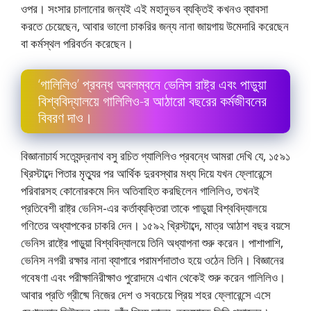
ওপর। সংসার চালানাের জন্যই এই মহানুভব ব্যক্তিই কখনও ব্যাবসা
করতে চেয়েছেন, আবার ভালাে চাকরির জন্য নানা জায়গায় উমেদারি করেছেন
বা কর্মস্থল পরিবর্তন করেছেন।
‘গালিলিও’ প্রবন্ধ অবলম্বনে ভেনিস রাষ্ট্র এবং পাড়ুয়া
বিশ্ববিদ্যালয়ে গালিলিও-র আঠারাে বছরের কর্মজীবনের
বিবরণ দাও।
বিজ্ঞানাচার্য সত্যেন্দ্রনাথ বসু রচিত গ্যালিলিও প্রবন্ধে আমরা দেখি যে, ১৫৯১
খ্রিস্টাব্দে পিতার মৃত্যুর পর আর্থিক দুরবস্থার মধ্য দিয়ে যখন ফ্লোরেন্সে
পরিবারসহ কোনােরকমে দিন অতিবাহিত করছিলেন গালিলিও, তখনই
প্রতিবেশী রাষ্ট্র ভেনিস-এর কর্তাব্যক্তিরা তাকে পাডুয়া বিশ্ববিদ্যালয়ে
গণিতের অধ্যাপকের চাকরি দেন। ১৫৯২ খ্রিস্টাব্দে, মাত্র আঠাশ বছর বয়সে
ভেনিস রাষ্ট্রে পাড়ুয়া বিশ্ববিদ্যালয়ে তিনি অধ্যাপনা শুরু করেন। পাশাপাশি,
ভেনিস নগরী রক্ষার নানা ব্যাপারে পরামর্শদাতাও হয়ে ওঠেন তিনি। বিজ্ঞানের
গবেষণা এবং পরীক্ষানিরীক্ষাও পুরােদমে এখান থেকেই শুরু করেন গালিলিও।
আবার প্রতি গ্রীষ্মে নিজের দেশ ও সবচেয়ে প্রিয় শহর ফ্লোরেন্সে এসে