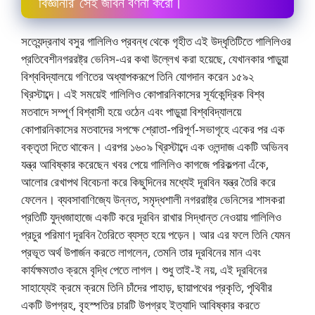
বিজ্ঞানীর’ সেই জীবন বর্ণনা করাে।
সত্যেন্দ্রনাথ বসুর গালিলিও প্রবন্ধ থেকে গৃহীত এই উদ্ধৃতিটিতে গালিলিওর
প্রতিবেশীনগররষ্ট্র ভেনিস-এর কথা উল্লেখ করা হয়েছে, যেখানকার পাড়ুয়া
বিশ্ববিদ্যালয়ে গণিতের অধ্যাপকরূপে তিনি যােগদান করেন ১৫৯২
খ্রিস্টাব্দে। এই সময়েই গালিলিও কোপারনিকাসের সূর্যকেন্দ্রিক বিশ্ব
মতবাদে সম্পূর্ণ বিশ্বাসী হয়ে ওঠেন এবং পাড়ুয়া বিশ্ববিদ্যালয়ে
কোপারনিকাসের মতবাদের সপক্ষে শ্রোতা-পরিপূর্ণ-সভাগৃহে একের পর এক
বক্তৃতা দিতে থাকেন। এরপর ১৬০৯ খ্রিস্টাব্দে এক ওলন্দাজ একটি অভিনব
যন্ত্র আবিষ্কার করেছেন খবর পেয়ে গালিলিও কাগজে পরিকল্পনা এঁকে,
আলাের রেখাপথ বিবেচনা করে কিছুদিনের মধ্যেই দূরবিন যন্ত্র তৈরি করে
ফেলেন। ব্যবসাবাণিজ্যে উন্নত, সমৃদ্ধশালী নগররাষ্ট্র ভেনিসের শাসকরা
প্রতিটি যুদ্ধজাহাজে একটি করে দূরবিন রাখার সিদ্ধান্ত নেওয়ায় গালিলিও
প্রচুর পরিমাণ দূরবিন তৈরিতে ব্যস্ত হয়ে পড়েন। আর এর ফলে তিনি যেমন
প্রভূত অর্থ উপার্জন করতে লাগলেন, তেমনি তার দূরবিনের মান এবং
কার্যক্ষমতাও ক্রমে বৃদ্ধি পেতে লাগল। শুধু তাই-ই নয়, এই দূরবিনের
সাহায্যেই ক্রমে ক্রমে তিনি চাঁদের পাহাড়, ছায়াপথের প্রকৃতি, পৃথিবীর
একটি উপগ্রহ, বৃহস্পতির চারটি উপগ্রহ ইত্যাদি আবিষ্কার করতে