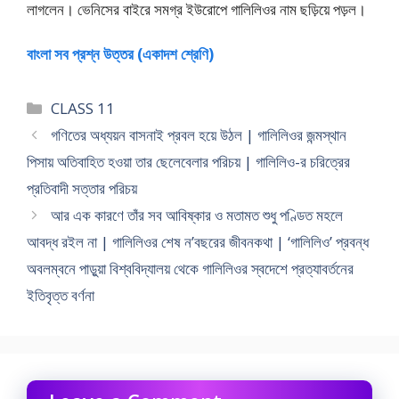
লাগলেন। ভেনিসের বাইরে সমগ্র ইউরােপে গালিলিওর নাম ছড়িয়ে পড়ল।
বাংলা সব প্রশ্ন উত্তর (একাদশ শ্রেণি)
Categories
CLASS 11
গণিতের অধ্যয়ন বাসনাই প্রবল হয়ে উঠল | গালিলিওর জন্মস্থান
পিসায় অতিবাহিত হওয়া তার ছেলেবেলার পরিচয় | গালিলিও-র চরিত্রের
প্রতিবাদী সত্তার পরিচয়
আর এক কারণে তাঁর সব আবিষ্কার ও মতামত শুধু পণ্ডিত মহলে
আবদ্ধ রইল না | গালিলিওর শেষ ন’বছরের জীবনকথা | ‘গালিলিও’ প্রবন্ধ
অবলম্বনে পাড়ুয়া বিশ্ববিদ্যালয় থেকে গালিলিওর স্বদেশে প্রত্যাবর্তনের
ইতিবৃত্ত বর্ণনা