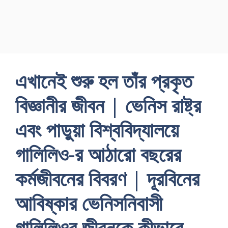
এখানেই শুরু হল তাঁর প্রকৃত
বিজ্ঞানীর জীবন | ভেনিস রাষ্ট্র
এবং পাড়ুয়া বিশ্ববিদ্যালয়ে
গালিলিও-র আঠারাে বছরের
কর্মজীবনের বিবরণ | দূরবিনের
আবিষ্কার ভেনিসনিবাসী
গালিলিওর জীবনকে কীভাবে