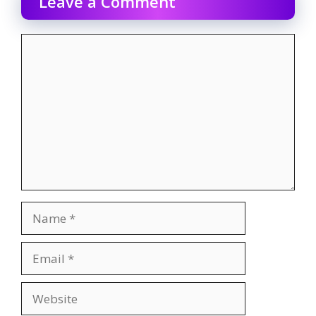
Leave a Comment
Comment
Name
Email
Website