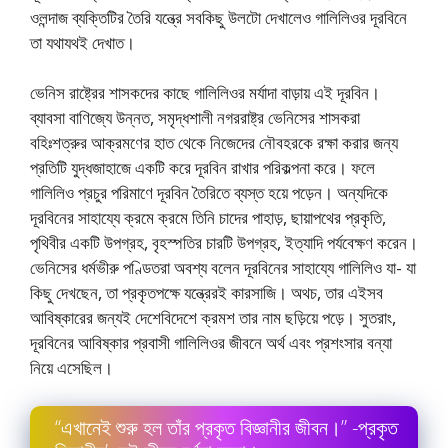
ওলন্দাজ ব্যক্তিটির তৈরি যন্ত্রে সবকিছু উলটো দেখালেও গালিলিওর দূরবিনে
তা যথাযথই দেখাত।
ভেনিস রাষ্ট্রের শাসকদের কাছে গালিলিওর মর্যাদা বাড়ায় এই দূরবিন।
ব্যাবসা বাণিজ্যে উন্নত, সমৃদ্ধশালী নগররাষ্ট্র ভেনিসের শাসকরা
বহিঃশত্রুর আক্রমণের হাত থেকে নিজেদের নৌবহরকে রক্ষা করার জন্য
প্রতিটি যুদ্ধজাহাজে একটি করে দূরবিন রাখার পরিকল্পনা করে। ফলে
গালিলিও প্রচুর পরিমাণে দূরবিন তৈরিতে ব্যস্ত হয়ে পড়েন। অন্যদিকে
দূরবিনের সাহায্যে ক্রমে ক্রমে তিনি চাদের পাহাড়, ছায়াপথের প্রকৃতি,
পৃথিবীর একটি উপগ্রহ, বৃহস্পতির চারটি উপগ্রহ, ইত্যাদি পর্যবেক্ষণ করেন।
ভেনিসের ধর্মভীরু পণ্ডিতরা অবশ্য বলেন দূরবিনের সাহায্যে গালিলিও যা- যা
কিছু দেখছেন, তা প্রকৃতপক্ষে যন্ত্রেরই কারসাজি। অথচ, তার এইসব
আবিষ্কারের জন্যই দেশেবিদেশে ক্রমশ তার নাম ছড়িয়ে পড়ে। সুতরাং,
দূরবিনের আবিষ্কার প্রবাসী গালিলিওর জীবনে অর্থ এবং প্রশংসার বন্যা
নিয়ে এসেছিল।
“এখানেই শুরু হল তাঁর প্রকৃত বিজ্ঞানীর জীবন।” -প্রকৃত