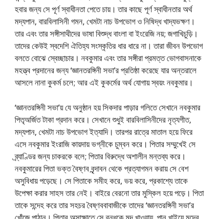
হবার জন্য সে পূর্ণ স্বাধীনতা পেতে চায়। তার কাছে পূর্ণ স্বাধীনতার অর্থ
মদ্যপান, বারবিলাসিনী গমন, খেমটা নাচ উপভোগ ও নিষিদ্ধ খাদ্যভক্ষণ।
তার এবং তার সঙ্গীসাথীদের ভাষা বিশুদ্ধ বাংলা বা ইংরেজি নয়; জগাখিচুড়ি।
তাদের কেউই স্বদেশি ঐতিহ্য সংস্কৃতির ধার ধারে না। তারা জীবন উপভোগ
বলতে বোঝে স্বেচ্ছাচার। নবকুমার এবং তার সঙ্গীরা প্রমত্ত ভোগবাসনাকে
মহত্ত্ব প্রদানের জন্য ‘জ্ঞানতরঙ্গিনী সভা’র প্রতিষ্ঠা করেছে যার অন্তরালে
আসলে নানা কুকর্ম চলে; আর এই কুকর্মের অর্থ যোগায় স্বয়ং নবকুমার।
‘জ্ঞানতরঙ্গিনী সভা’য় যে অনুষ্ঠান হয় সিকদার পাড়ার গলিতে সেখানে নবকুমার
পিতৃঅর্জিত টাকা প্রদান করে। সেখানে শুধুই বারবিলাসিনীদের নৃত্যগীত,
মদ্যপান, খেমটা নাচ উপভোগ ইত্যাদি। তারপর রাত্রে মাতাল হয়ে ফিরে
এসে নবকুমার ইংরাজি কায়দায় ভগ্নীকে চুম্বন করে। পিতার সম্মুখেই সে
ব্র্যাণ্ডির জন্য চাকরকে বলে; পিতার বিরুদ্ধে অশালীন মন্তব্য করে।
নবকুমারের পিতা ভক্ত বৈষ্ণব বৃন্দাবন থেকে প্রত্যাগমন করায় সে বেশ
অসুবিধায় পড়েছে। সে পিতাকে সমীহ করে, ভয় করে, প্রকাশ্যে তাকে
উপেক্ষা করার সাহস তার নেই। বাইরে বেরনো তার মুস্কিল হয়ে পড়ে। পিতা
তাকে সন্দেহ করে তার সহচর বৈষ্ণববাবাজীকে তাদের ‘জ্ঞানতরঙ্গিনী সভা’র
খোঁজে পাঠান। পিতার অসাক্ষাতে সে বন্ধুকে মদ খাওয়ায়, পান খাইয়ে মদের