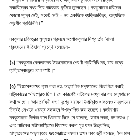
নবচরিত্রের মধ্য দিয়ে নাট্যকার ফুটিয়ে তুলেছেন। নবকুমারের চরিত্রে
কোনো দ্বন্দ্ব নেই, সংকট নেই – নব একদিকে ব্যক্তিচরিত্র, অন্যদিকে
শ্রেণীর প্রতিনিধি।”
নবকুমার চরিত্রের মূল্যায়ন প্রসঙ্গে অশোককুমার মিশ্র তাঁর ‘বাংলা
প্রহসনের ইতিহাস’ গ্রন্থে বলেছেন–
(১)
“নবকুমার কেবলমাত্র ইয়ংবেঙ্গলের শ্রেণী প্রতিনিধি নয়, তার মধ্যে
ব্যক্তিস্বাতন্ত্র্য বোধ স্পষ্ট।”
(২)
“ইয়ংবেঙ্গলদের ব্যঙ্গ করা নয়, অত্যাধিক মদ্যপানের বিরোধিতা করাই
নাট্যকারের অভিপ্রেত ছিল। সে কারণেই নাটকের মধ্যে বার বার মদ্যপানের
কথা আছে। ‘জ্ঞানতরঙ্গিনী সভা’ দৃশ্যে বারাঙ্গনা উপস্থিত থাকলেও মদ্যপানের
চিত্রই সেখানে গুরুত্ব সহকারে উপস্থাপিত করা হয়েছে। কর্তামশায়
নবকুমারকে নির্লজ্জ বলে ধিক্কার দিলে সে বলেছে, ‘ড্যাম লজ্জা, মদ ল্যাও।’
এবং নাটকের পরিসমাপ্তিতে বিষাদের করুণ সুর যখন উচ্ছ্বসিত,
হাস্যতরঙ্গের অভ্যন্তরে ফল্গুস্রোতে বহমান তখন নবর স্ত্রী বলেছে, ‘মদ মাস