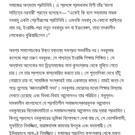
সমাজের অন্যতম প্রতিনিধি। এ প্রসঙ্গে প্রমথনাথ বিশী তাঁর ‘বাংলা
সাহিত্যে নরনারী’ গ্রন্থে বলেছেন— “একেই কি বলে সভ্যতার নায়ক
নববাবু একটা শ্রেণীরূপের প্রতিনিধি। এমনকি নববাবু যে-কোনো ব্যক্তির
নাম নয়, ইংরাজি-পড়া নতুন নববাবুর দল বা ইয়ংবেঙ্গল, তাহা তৎকালীন
লোকেরাও বুঝিয়াছিলেন।”
অবশ্য সমালোচকের উক্ত বক্তব্য সমগ্রত সমর্থনীয় নয়। নবকুমার
কলেজে পড়া তরুণ নবযুবক; সে পাশ্চাত্য ইংরাজি শিক্ষায় শিক্ষিত। সে
অন্যান্য অনেকের মত হিন্দুসমাজের নানা কুসংস্কার থেকে মুক্তি পেতে
চায়। সে তার স্বপ্নকে বাস্তবায়িত করতে চায়। সে পুত্তলিকা দেখে হাঁটু
নোয়াতে চায় না; সামাজিক সংস্কারই তার একমাত্র কাম্য। তারই জন্য সে
গড়ে তুলেছে ‘জ্ঞানতরঙ্গিনী সভা’। নবকুমার মেয়েদের মধ্যে শিক্ষার বিস্তার
দেখতে চেয়েছে এবং বিধবা-বিবাহ আন্দোলনও তার পরিচিত। মধুসূদন-
সমকালীন বাংলাদেশে যে প্রগতিশীল সমাজসংস্কারমূলক আন্দোলন
নবকুমারের বিদ্যোৎসাহিতা ও সমাজসংস্কার আন্দোলন তার দ্বারা প্রভাবিত।
কিন্তু প্রহসনে নবকুমারের ভূমিকা বিশ্লেষণে দেখা যায় যে, সে ভোগবিলাসী,
স্ফূর্তিতে নিমজ্জিত, বারাঙ্গনাসঙ্গ কামনায় উৎসুক এবং মদ্যপায়ী। সে
ইন্দ্রিয়সুখে আকণ্ঠ নিমজ্জিত। সমাজের প্রচলিত কুসংস্কার থেকে মুক্ত