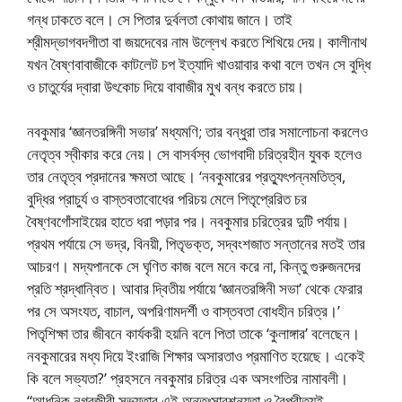
গন্ধ ঢাকতে বলে। সে পিতার দুর্বলতা কোথায় জানে। তাই
শ্রীমদ্ভাগবদগীতা বা জয়দেবের নাম উল্লেখ করতে শিখিয়ে দেয়। কালীনাথ
যখন বৈষ্ণবাবাজীকে কাটলেট চপ ইত্যাদি খাওয়াবার কথা বলে তখন সে বুদ্ধি
ও চাতুর্যের দ্বারা উৎকোচ দিয়ে বাবাজীর মুখ বন্ধ করতে চায়।
নবকুমার ‘জ্ঞানতরঙ্গিনী সভার’ মধ্যমণি; তার বন্ধুরা তার সমালোচনা করলেও
নেতৃত্ব স্বীকার করে নেয়। সে বাসর্বস্ব ভোগবাদী চরিত্রহীন যুবক হলেও
তার নেতৃত্ব প্রদানের ক্ষমতা আছে। ‘নবকুমারের প্রত্যুৎপন্নমতিত্ব,
বুদ্ধির প্রাচুর্য ও বাস্তবতাবোধের পরিচয় মেলে পিতৃপ্রেরিত চর
বৈষ্ণবগোঁসাইয়ের হাতে ধরা পড়ার পর। নবকুমার চরিত্রের দুটি পর্যায়।
প্রথম পর্যায়ে সে ভদ্র, বিনয়ী, পিতৃভক্ত, সদ্বংশজাত সন্তানের মতই তার
আচরণ। মদ্যপানকে সে ঘৃণিত কাজ বলে মনে করে না, কিন্তু গুরুজনদের
প্রতি শ্রদ্ধান্বিত। আবার দ্বিতীয় পর্যায়ে ‘জ্ঞানতরঙ্গিনী সভা’ থেকে ফেরার
পর সে অসংযত, বাচাল, অপরিণামদর্শী ও বাস্তবতা বোধহীন চরিত্র।’
পিতৃশিক্ষা তার জীবনে কার্যকরী হয়নি বলে পিতা তাকে ‘কুলাঙ্গার’ বলেছেন।
নবকুমারের মধ্য দিয়ে ইংরাজি শিক্ষার অসারতাও প্রমাণিত হয়েছে। একেই
কি বলে সভ্যতা?’ প্রহসনে নবকুমার চরিত্র এক অসংগতির নামাবলী।
“আধুনিক নগরজীবী সভ্যতার এই অন্তঃসারশূন্যতা ও বৈপরীত্যই