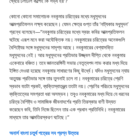
খ্যেয়ে ঢলাঢলি কল্পেই কি সভ্য হয়”?
কোনো কোনো সমালোচক নবকুমার চরিত্রের মধ্যে মধুসূদনের
আত্মপ্রতিফলন লক্ষ্য করেছেন। যেমন ক্ষেত্র গুপ্ত তাঁর ‘নাট্যকার মধুসূদন’
গ্রন্থে বলেছেন—“নবকুমার চরিত্রের মধ্যে স্বয়ং কবির আত্মপ্রতিফলন
ঘটেছে এরূপ মনে করা অযৌক্তিক নয়। নবকুমারের চরিত্রের অনেকগুলি
বৈশিষ্ট্যের সঙ্গে মধুসূদনের সাদৃশ্য আছে। নবকুমারের বেশ্যাসক্তি
মধুসূদনের নেই। আর মধুসূদনের প্রতিভার উজ্জ্বল দীপ্তি থেকে নবকুমার
একেবারে বঞ্চিত। তবে জ্ঞানতরঙ্গিনী সভার নেতৃত্বপদ লাভ করার মধ্য দিয়ে
ইঙ্গিত দেওয়া হয়েছে নবকুমার সাধারণের কিছু ঊর্ধ্বে। যদিও মধুসূদনের ন্যায়
অত্যুচ্চ প্রতিভার সঙ্গে তার তুলনাই চলে না। নবকুমারের চরিত্রে শ্রেণি
স্বভাব যতটা প্রকট, ব্যক্তিস্বাতন্ত্র্য ততটা নয়। শ্রেণির পরিচয়ে মধুসূদনের
ব্যক্তিত্বের সমগ্রতা ধরা অসম্ভব। তবুও নবকুমারের মধ্য দিয়ে যে ধরনের
চরিত্র বৈশিষ্ট্য ও সামাজিক জীবনাদর্শের প্রতি তিরস্কার বাণী উদ্যত
করেছেন কবি, তিনি নিজে ছিলেন তার এক প্রধান প্রতিনিধি। নবকুমারের
মাধ্যমে তার আত্মতিরস্করণ ঘটেছে।”
অনার্স বাংলা চতুর্থ পত্রের সব প্রশ্ন উত্তর