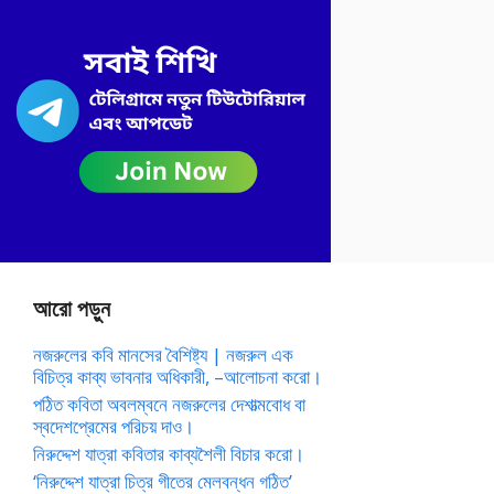
আরো পড়ুন
নজরুলের কবি মানসের বৈশিষ্ট্য | নজরুল এক
বিচিত্র কাব্য ভাবনার অধিকারী, –আলোচনা করো।
পঠিত কবিতা অবলম্বনে নজরুলের দেশাত্মবোধ বা
স্বদেশপ্রেমের পরিচয় দাও।
নিরুদ্দেশ যাত্রা কবিতার কাব্যশৈলী বিচার করো।
‘নিরুদ্দেশ যাত্রা চিত্র গীতের মেলবন্ধন গঠিত’