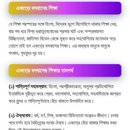
একত্রে বসবাসের শিক্ষা
যে শিক্ষা পরস্পরের সঙ্গে হিংসা, বিদ্বেষ ভুলে মিলেমিশে থাকার শিক্ষা দেয়,
যার পথ ধরে বিশ্ব ভ্রাতৃত্ববােধের প্রসার ঘটে এবং সম্প্রদায়গত
বিচ্ছিন্নতা, জাতিগত বিভেদ থেকে মুক্ত করে সহযােগিতার মনােভাব গড়ে
তােলে তাই হল একত্রে বসবাসের শিক্ষা। এর মাধ্যমে মানুষে মানুষে
সংঘাত, গৃহযুদ্ধ দূর হয়।
একত্রে বসবাসের শিক্ষার তাৎপর্য
(১) শান্তিপূর্ণ সহাবস্থান:
হিংসা, পরশ্রীকাতরতা, অসুস্থ প্রতিযোগিতা
ইত্যাদিকে দূরীভূত করে প্রেম, ভালােবাসা, সহযােগিতা, সহমর্মিতাকে জাগ্রত
করে সুন্দর ও শান্তিপূর্ণভাবে বেঁচে থাকতে উৎসাহিত করে।
(২) ঐক্যবােধ :
ধর্ম, বর্ণ, লিঙ্গ, ভাষাগত বিভিন্নতা সত্ত্বেও জীবনে। চলার
পথে দর্শন হবে বৈচিত্র্যের মধ্যে ঐক্য। একত্রে বেঁচে থাকার শিক্ষার মধ্য
দিয়ে এই উদ্দেশ্যপূরণ ব্যক্ত হয়েছে।