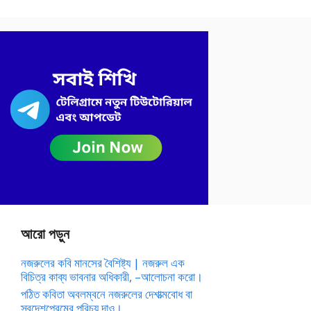
আরো পড়ুন
নজরুলের কবি মানসের বৈশিষ্ট্য | নজরুল এক
বিচিত্র কাব্য ভাবনার অধিকারী, –আলোচনা করো।
পঠিত কবিতা অবলম্বনে নজরুলের দেশাত্মবোধ বা
স্বদেশপ্রেমের পরিচয় দাও।