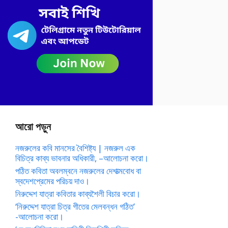
আরো পড়ুন
নজরুলের কবি মানসের বৈশিষ্ট্য | নজরুল এক
বিচিত্র কাব্য ভাবনার অধিকারী, –আলোচনা করো।
পঠিত কবিতা অবলম্বনে নজরুলের দেশাত্মবোধ বা
স্বদেশপ্রেমের পরিচয় দাও।
নিরুদ্দেশ যাত্রা কবিতার কাব্যশৈলী বিচার করো।
‘নিরুদ্দেশ যাত্রা চিত্র গীতের মেলবন্ধন গঠিত’
-আলোচনা করো।