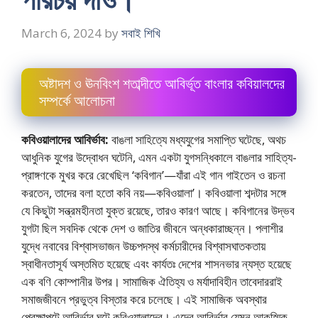
March 6, 2024
by
সবাই শিখি
অষ্টাদশ ও ঊনবিংশ শতাব্দীতে আবির্ভূত বাংলার কবিয়ালদের
সম্পর্কে আলােচনা
কবিওয়ালাদের আবির্ভাব:
বাঙলা সাহিত্যে মধ্যযুগের সমাপ্তি ঘটেছে, অথচ
আধুনিক যুগের উদ্বোধন ঘটেনি, এমন একটা যুগসন্ধিকালে বাঙলার সাহিত্য-
প্রাঙ্গণকে মুখর করে রেখেছিল ‘কবিগান’—যাঁরা এই গান গাইতেন ও রচনা
করতেন, তাদের বলা হতাে কবি নয়—কবিওয়ালা’। কবিওয়ালা শব্দটার সঙ্গে
যে কিছুটা সন্ত্রমহীনতা যুক্ত রয়েছে, তারও কারণ আছে। কবিগানের উদ্ভব
যুগটা ছিল সবদিক থেকে দেশ ও জাতির জীবনে অন্ধকারাচ্ছন্ন। পলাশীর
যুদ্ধে নবাবের বিশ্বাসভাজন উচ্চপদস্থ কর্মচারীদের বিশ্বাসঘাতকতায়
স্বাধীনতাসূর্য অস্তমিত হয়েছে এবং কার্যতঃ দেশের শাসনভার ন্যস্ত হয়েছে
এক বণি কোম্পানীর উপর। সামাজিক ঐতিহ্য ও মর্যাদাবিহীন তাবেদাররাই
সমাজজীবনে প্রভুত্ব বিস্তার করে চলেছে। এই সামাজিক অবস্থার
প্রেক্ষাপটে আবির্ভাব ঘটে কবিওয়ালাদের। এদের আবির্ভাব যেমন আকস্মিক,