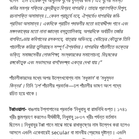
বলেন
“ইনি ইংরেজ-পূর্ব আধুনিক যুগের যুগন্ধর কবি। এই যুগের সমস্ত
কবির সমগ্র শক্তির কেন্দ্রীভূত বিগ্রহ দাশরথি। তাহার প্রাণশক্তি বিপুল,
রচনাশক্তি অসামান্য।..কেবল প্রাচুর্যে নহে, ঐশ্বর্যেও দাশরথির কবি-
প্রতিভা অসামান্য। একদিকে প্রাচীন পদাবলীর মতাে ভাবােদ্দীপদ গানে এবং
মঙ্গলকাব্যের মতাে নানা জ্ঞাতব্য বস্তুতালিকায়, অপরদিকে অর্বাচীন তর্জার
বাগবিতণ্ডায় কবিগানের রসকলহে, যাত্রার অভিনয়ে, খেউড়ের কৌতুকে তিনি
পাচালীকে করিয়া তুলিয়াছেন সম্পূর্ণ ঐশ্বর্যময়। দাশরথির পাঁচালীতে ভক্তের
ভক্তি, সমাজসেবীর লােকশিক্ষা, সংস্কারকের সমালােচনা, বিদুষকের
রঙ্গকৌতুক এবং সভাসদের বাগবৈদগ্ষ্য একত্র দেখা যায়।”
পাঁচালীকারদের মধ্যে অপর উল্লেখযােগ্য নাম
‘মধুকান’
বা
‘মধুসূদন
কিন্নর’।
তিনি
‘ঢপ’
পাঁচালীর প্রবর্তক—ঢপ পাঁচালীর ভাষণ অংশ গদ্যে
রচিত হয়ে থাকে।
টপ্পাওয়ালা-
বাঙলায় টপ্লাগানের প্রবর্তক ‘নিধুবাবু বা রামনিধি গুপ্ত। ১৭৪১
খ্রীঃ জন্মগ্রহণ করলেও দীর্ঘজীবী, নিধুবাবু ১৮৩৭ খ্রীঃ পর্যন্ত বর্তমান
ছিলেন। নিধুবাবুর টপ্পা গানে মাঝে মাঝে রাধাকৃষ্ণের নাম উল্লেখ করা হলেও
আসলে এগুলি একেবারেই secular বা মানবীয় প্রেমের দৃষ্টান্ত। এগুলি