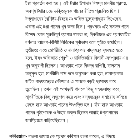
টপ্পা প্রবর্তন করা হয়। এই টপ্পার উপাদান বিশুদ্ধ মানবীয় প্রণয়,
অবশ্য টপ্পার ঢঙে ভক্তিমূলক গানের রীতিও প্রচলিত ছিল।
টপ্লাগানের বৈশিষ্ট্য-বিষয়ে ডঃ অসিত বন্দ্যোপাধ্যায় লিখেছেন,
একদা এই টপ্পা গানের খুব কদর ছিল। প্রথমতঃ এই সমস্ত গানে
বিশেষ কোন সুরুচিপূর্ণ ব্যাপার থাকত না, দ্বিতীয়তঃ এর প্রণয়ঘটিত
বর্ণনাও আবেগ-বিশিষ্ট লিরিকের পূর্বাভাস বলে গৃহীত হয়েছিল।
তৃতীয়তঃ এতে মাের্গরীতি ও নানাপ্রকার বাদ্যযন্ত্র ব্যবহৃত হতে
বলে, ঈষৎ অভিজাত শ্রেণী ও মার্জিতরুচির বিলাসী-সম্প্রদায় এর
খুব অনুরাগী ছিলেন। আখড়াই গানে বিশুদ্ধ রাগিণী, তালমান
অনুসৃত হত, মার্গরীতি পদে পদে অনুসরণ করা হত, নানাপ্রকার
জটিল বাদ্যযন্ত্রের কৌশলও এ গানকে বড়ই দুঃসাধ্য করে
তুলেছিল। তখন এই আখড়াই গানকে কিছু সহজসাধ্য করে,
মা্গরীতিকে কিছু লঘুচপল করে এবং বাদ্যযন্ত্রের সমারােহ কমিয়ে
ফেলে হাফ আখড়াই গানের উৎপত্তি হল। যাঁরা হাফ আখড়াই
গানের পৃষ্ঠপােষক ও উহার ভক্ত ছিলেন তারাই টপ্লাগানের
জনপ্রিয়তা বাড়িয়েছিলেন।
কবিওয়ালা-
বাঙলা ভাষায় কে প্রথম কবিগান রচনা করেন, এ বিষয়ে