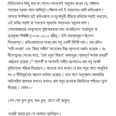
নিশ্চিতভাবে কিছু বলা না গেলেও অনেকেই অনুমান করেন যে, অষ্টাদশ
শতকের প্রথম পাদে আবির্ভূত গোঁজলা গুই ই সম্ভবতঃ আদি কবিওয়ালা।
আসরে উপস্থিত দুই কবিওয়ালা যে মুখােমুখী দাঁড়িয়ে কবিতার লড়াই করতেন,
এই কবির লড়াই বা ‘লহরে’র প্রবর্তক সম্ভবতঃ ‘রঘুনাথ দাস’।
শােভাবাজারের নবকৃষ্ণের পৃষ্ঠপােষকতা লাভ করেছিলেন ‘হরঠাকুর’ বা
হরেকৃষ্ণ দীর্ঘাঙ্গী (১৭৩৮-১৮১২ খ্রীঃ)। ইনি সমস্যাপূরণে ছিলেন
সিদ্ধহস্ত। কবিওয়ালাদের মধ্যে রাম বসু একটি বিশিষ্ট নাম। তার রচিত
‘সখী-সংবাদ’ এবং ‘বিরহ সঙ্গীত’ অনেকের উচ্চ প্রশংসা অর্জন করেছে। ডঃ
দীনেশচন্দ্র সেনের মতে,
“রাম বসুর ‘বিরহে’ বঙ্গবন্ধুর প্রেমপূর্ণ সলাজ হৃদয়টি
অঙ্কিত হয়েছে।”
‘মালসী’
বা আগমনী-সঙ্গীত রচনাতেও রাম বসু যথেষ্ট
কৃতিত্বের পরিচয় দিয়েছেন। অনেকে মনে করেন যে রাম বসুর গানে আধুনিক
মন ও গীতিমূর্ছনার আবেশ বর্তমান রয়েছে। তবে গানে অনুপ্রাস-যমকাদির
অতিশয়িত ব্যবহার কখনও কখনও রাম বসুর রচনাকে বিরক্তির পর্যায়েও তুলে
দিয়েছে। যেমন—
গেল গেল কুল কুল, যাক কুল, তাতে নই আকুল,
লয়েছি যাহার মূল সে আমারে প্রতিকূল।