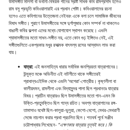
উমাসঙ্গীত মালসী বা ভবানী-বিষয়ক গানের স্রষ্টা সাধক কবি রামপ্রসাদ হলেও
রাম বসু প্রভৃতি কবিওয়ালারাই এর প্রধান পােষ্টা। কবিওয়ালাদের রচনা
হলেও এতে কবিগানের উত্তেজনা নেইবরং একে বলা চলে সামাজিক জীবনের
বিষাদ সঙ্গীত। পুরাণে উমাসঙ্গীতের সঙ্গে দুর্গাপূজার কোন সম্পর্ক না থাকলেও
বাঙালী কবির কল্পনা এদের মধ্যে যােগাযােগ স্থাপন করেছে। এগুলি
শ্যামাসঙ্গীতের মতাে সাধন-সঙ্গীত নয়, এতে কোন গুঢ় ইঙ্গিতও নেই, এই
সঙ্গীতগুলিতে একপ্রকার মধুর রসাত্মক বাৎসল্য রসের আস্বাদন লাভ করা
যায়।
যাত্রা:
এই জনসাহিত্য ধারায় সর্বাধিক জনপ্রিয়তা যাত্রাগানের।
উন্মুক্ত মঞ্চে অভিনীত এই নাটগীতে থাকে সঙ্গীতেরই
প্রাধান্যএইদিক থেকে এগুলি ‘অপেরা’-গােত্রীয়। কৃষ্ণলীলা বা
কালীয়দমন, রামলীলা এবং বিদ্যাসুন্দর পালা ছিল প্রধানতঃ যাত্রার
বিষয়। প্রাচীন যাত্রায়ও ছিল উমাসঙ্গীতের মতাে গান-এমন কি
উক্তি-প্রত্যুক্তিও ছিল গদ্যে রচিত। অবশ্য যাত্রাগানের রঙ্গ-
তামাসাও যথেষ্ট ছিল-কালুয়া-ভুলুয়া, কেশাে-বেশাে, মেথর-মেথরাণী
সেজে নাচগান করার প্রথা প্রচলিত ছিল। শতবর্ষ পূর্বে সঞ্জীব
চট্টোপাধ্যায় লিখেছেন-
“এক্ষণকার যাত্রায় নৃত্যই করে। কি