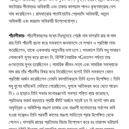
কাটোয়ার পীতাম্বর অধিকারী এবং ঢাকার কালাচাদ পালও কৃষ্ণযাত্রায় বেশ
নাম করেছিলেন। রামযাত্রায় পাতাইহাটের প্রেমচাঁদ অধিকারী, আনন্দ
অধিকারী এবং জয়চাদ অধিকারী উল্লেখযােগ্য।
পাঁচালীকার-
পাঁচালীকারদের মধ্যে নিঃসন্দেহে শ্রেষ্ঠ নাম দাশরথি রায় বা দাশু
রায় তিনি পাঁচালী রচনা করে সমকালে জনমানসে যে সম্মান ও প্রতিষ্ঠা লাভ
করেছিলেন, তাকে এককথায় অতুলনীয় বলা চলে। সমকালে তিনি শুধু সাধারণ
লােককেই মুগ্ধ করে রাখেন নি, বিশিষ্ট নৈয়ায়িক পণ্ডিতগণ পর্যন্ত তার
গুণবত্তায় মুগ্ধ হয়েছিলেন। সাময়িক জীবন-সত্য এবং সাময়িক সমস্যাকে
দাশু রায় তাঁর পাঁচালীর বিষয় করে নিয়েছিলেন বলেই তিনি সমকালে যেমন
প্রতিষ্ঠা অর্জন করেছিলেন তেমনি কালাতিক্রমে তিনি হলেন উপেক্ষিত। তিনি
শুধু যুগের দাবিকেই মেটাতে পেরেছিলেন, যুগকে অতিক্রম করে যেতে পারেন
নি। এ ছাড়াও তিনি সভার মনােরঞ্জনেই সমস্ত শক্তি ব্যয় করেছেন,
প্রতিভার যথার্থ ব্যবহারে স্থায়ী কীর্তি অর্জনে সচেষ্ট হন নি বলেই দাশু রায়
অকৃত্রিম ও অবিমিশ্র বাঙলা ভাষায় এবং বাঙালী মনােভাবের সর্বশেষ কবি
হওয়া সত্ত্বেও তিনি পরবর্তী কালের বাঙলা সাহিত্যে প্রায় উপেক্ষিত থেকে
গেলেন। দাশরথি রায়ের প্রতিভার বিচার বিশ্লেষণ করে ডঃ তারাপদ ভট্টাচার্য