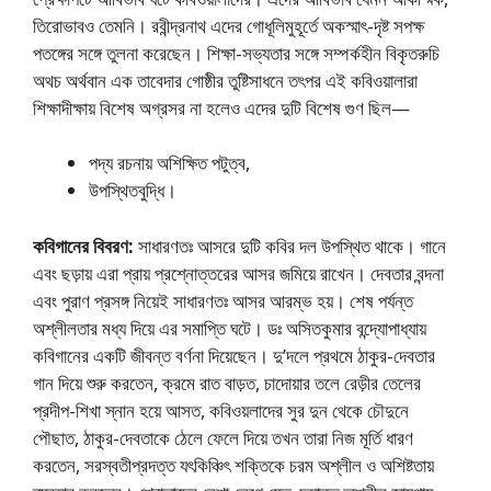
তিরােভাবও তেমনি। রবীন্দ্রনাথ এদের গােধূলিমুহূর্তে অকস্মাৎ-দৃষ্ট সপক্ষ
পতঙ্গের সঙ্গে তুলনা করেছেন। শিক্ষা-সভ্যতার সঙ্গে সম্পর্কহীন বিকৃতরুচি
অথচ অর্থবান এক তাবেদার গােষ্ঠীর তুষ্টিসাধনে তৎপর এই কবিওয়ালারা
শিক্ষাদীক্ষায় বিশেষ অগ্রসর না হলেও এদের দুটি বিশেষ গুণ ছিল—
পদ্য রচনায় অশিক্ষিত পটুত্ব,
উপস্থিতবুদ্ধি।
কবিগানের বিবরণ:
সাধারণতঃ আসরে দুটি কবির দল উপস্থিত থাকে। গানে
এবং ছড়ায় এরা প্রায় প্রশ্নোত্তরের আসর জমিয়ে রাখেন। দেবতার বন্দনা
এবং পুরাণ প্রসঙ্গ নিয়েই সাধারণতঃ আসর আরম্ভ হয়। শেষ পর্যন্ত
অশ্লীলতার মধ্য দিয়ে এর সমাপ্তি ঘটে। ডঃ অসিতকুমার বন্দ্যোপাধ্যায়
কবিগানের একটি জীবন্ত বর্ণনা দিয়েছেন। দু’দলে প্রথমে ঠাকুর-দেবতার
গান দিয়ে শুরু করতেন, ক্রমে রাত বাড়ত, চাদোয়ার তলে রেড়ীর তেলের
প্রদীপ-শিখা স্নান হয়ে আসত, কবিওয়লাদের সুর দুন থেকে চৌদুনে
পৌছাত, ঠাকুর-দেবতাকে ঠেলে ফেলে দিয়ে তখন তারা নিজ মূর্তি ধারণ
করতেন, সরস্বতীপ্রদত্ত যৎকিঞ্চিৎ শক্তিকে চরম অশ্লীল ও অশিষ্টতায়