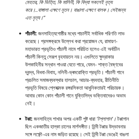
মেহতর, কি ভিত্তি, কি মালিনী, কি বিদ্যা সকলেই নৃত্য
করে।..বাঙ্গালা এক্ষণে নূতন। বাঙালা এক্ষণে বালক। সেইজন্য
এত নৃত্য।”
পাঁচালী:
জনসাহিত্যগােষ্ঠীর মধ্যে পাচালীই সর্বাধিক পরিণতি লাভ
করেছে। প্রসঙ্গক্রমে উল্লেখ করা প্রয়ােজন যে, রামায়ণ-
মহাভারত প্রভৃতিও পাঁচালী নামে পরিচিত হলেও এই অর্বাচীন
পাঁচালী কিন্তু সেরূপ বৃহদায়তন নয়। এগুলিতে ক্ষুদ্রাকার
উপকাহিনীর সন্ধান পাওয়া যেতে পারে, যেমন- শাক্ত বৈষ্ণবের
দ্বন্দ্ব, বিধবা-বিবাহ, নলিনী-ভ্ৰমরােক্তি প্রভৃতি। পাঁচালী গানে
প্রচলিত সমাজব্যবস্থার হালচাল, আচার-ব্যবহার, রীতিনীতি
প্রভৃতি বিষয়ে শ্লেষাত্মক রঙ্গরসিকতা আধুনিকতারই পরিচায়ক।
আবার কোন কোন পাঁচালী গানে যুক্তিসিদ্ধ ভক্তিবাদেরও অভাব
নেই।
টপ্পা:
জনসাহিত্য শাখার অপর একটি পুষ্ট ধারা
‘টপ্লাগান’।
টপ্পাগান
ছিল একজাতীয় হাল্কা চালের মার্গসঙ্গীত। হিন্দী টপ্পার উদ্ভাবনার
সঙ্গে লক্ষ্ণৌ-এর নাম জড়িত রয়েছে। সেই হিন্দী টপ্পা ভেঙেই বাঙলা