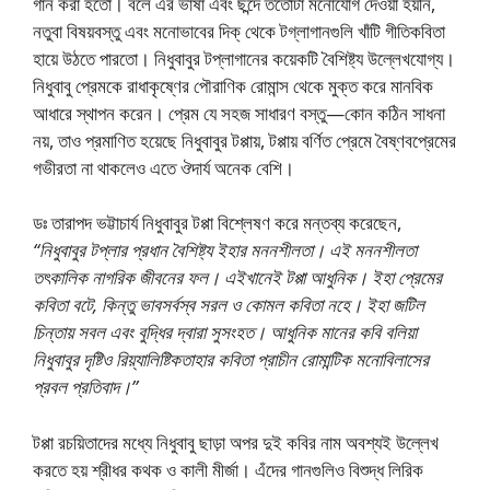
গান করা হতাে। বলে এর ভাষা এবং ছন্দে ততােটা মনােযােগ দেওয়া হয়নি,
নতুবা বিষয়বস্তু এবং মনােভাবের দিক্‌ থেকে টগ্লাগানগুলি খাঁটি গীতিকবিতা
হায়ে উঠতে পারতাে। নিধুবাবুর টপ্লাগানের কয়েকটি বৈশিষ্ট্য উল্লেখযােগ্য।
নিধুবাবু প্রেমকে রাধাকৃষ্ণের পৌরাণিক রােমান্স থেকে মুক্ত করে মানবিক
আধারে স্থাপন করেন। প্রেম যে সহজ সাধারণ বস্তু—কোন কঠিন সাধনা
নয়, তাও প্রমাণিত হয়েছে নিধুবাবুর টপ্পায়, টপ্পায় বর্ণিত প্রেমে বৈষ্ণবপ্রেমের
গভীরতা না থাকলেও এতে ঔদার্য অনেক বেশি।
ডঃ তারাপদ ভট্টাচার্য নিধুবাবুর টপ্পা বিশ্লেষণ করে মন্তব্য করেছেন,
“নিধুবাবুর টপ্লার প্রধান বৈশিষ্ট্য ইহার মননশীলতা। এই মননশীলতা
তৎকালিক নাগরিক জীবনের ফল। এইখানেই টপ্পা আধুনিক। ইহা প্রেমের
কবিতা বটে, কিন্তু ভাবসর্বস্ব সরল ও কোমল কবিতা নহে। ইহা জটিল
চিন্তায় সবল এবং বুদ্ধির দ্বারা সুসংহত। আধুনিক মানের কবি বলিয়া
নিধুবাবুর দৃষ্টিও রিয়্যালিষ্টিকতাহার কবিতা প্রাচীন রােমান্টিক মনােবিলাসের
প্রবল প্রতিবাদ।”
টপ্পা রচয়িতাদের মধ্যে নিধুবাবু ছাড়া অপর দুই কবির নাম অবশ্যই উল্লেখ
করতে হয় শ্রীধর কথক ও কালী মীর্জা। এঁদের গানগুলিও বিশুদ্ধ লিরিক