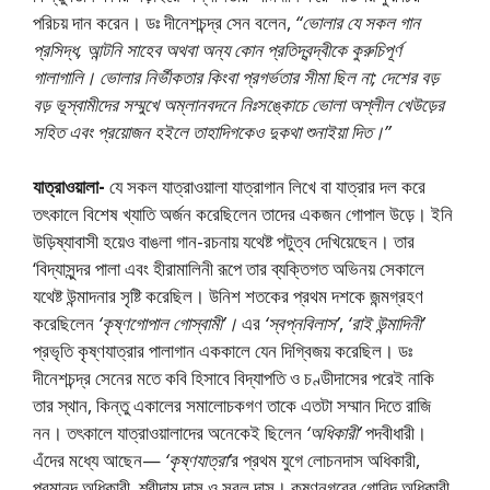
পরিচয় দান করেন। ডঃ দীনেশচন্দ্র সেন বলেন,
“ভােলার যে সকল গান
প্রসিদ্ধ, আন্টনি সাহেব অথবা অন্য কোন প্রতিদ্বন্দ্বীকে কুরুচিপূর্ণ
গালাগালি। ভােলার নির্ভীকতার কিংবা প্রগৰ্ভতার সীমা ছিল না; দেশের বড়
বড় ভূস্বামীদের সম্মুখে অম্লানবদনে নিঃসঙ্কোচে ভােলা অশ্লীল খেউড়ের
সহিত এবং প্রয়ােজন হইলে তাহাদিগকেও দুকথা শুনাইয়া দিত।”
যাত্রাওয়ালা-
যে সকল যাত্রাওয়ালা যাত্রাগান লিখে বা যাত্রার দল করে
তৎকালে বিশেষ খ্যাতি অর্জন করেছিলেন তাদের একজন গোপাল উড়ে। ইনি
উড়িষ্যাবাসী হয়েও বাঙলা গান-রচনায় যথেষ্ট পটুত্ব দেখিয়েছেন। তার
‘বিদ্যাসুন্দর পালা এবং হীরামালিনী রূপে তার ব্যক্তিগত অভিনয় সেকালে
যথেষ্ট উন্মাদনার সৃষ্টি করেছিল। উনিশ শতকের প্রথম দশকে জন্মগ্রহণ
করেছিলেন
‘কৃষ্ণগােপাল গােস্বামী’।
এর
‘স্বপ্নবিলাস’
,
‘রাই উন্মাদিনী’
প্রভৃতি কৃষ্ণযাত্রার পালাগান এককালে যেন দিগ্বিজয় করেছিল। ডঃ
দীনেশচন্দ্র সেনের মতে কবি হিসাবে বিদ্যাপতি ও চণ্ডীদাসের পরেই নাকি
তার স্থান, কিন্তু একালের সমালােচকগণ তাকে এতটা সম্মান দিতে রাজি
নন। তৎকালে যাত্রাওয়ালাদের অনেকেই ছিলেন
‘অধিকারী’
পদবীধারী।
এঁদের মধ্যে আছেন—
‘কৃষ্ণযাত্রা’
র প্রথম যুগে লােচনদাস অধিকারী,
পরমানন্দ অধিকারী, শ্রীদাম দাস ও সুবল দাস। কৃষ্ণনগরের গােবিন্দ অধিকারী,