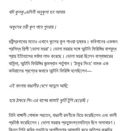
যদি কুলকুণ্ডলিনী অনুকুলা হন আমায়
অকূলের তরী কূল পাবে পুনরায়।
রবীন্দ্রনাথের মতেও এখানে কুলের কুল পাওয়া দুষ্কর। কবিগানের একজন
প্রসিদ্ধ শিল্পী ‘ভােলা ময়রা’। ভােলা ময়রার সঙ্গে আন্টনি ফিরিঙ্গির বাগযুদ্ধ
প্রায় ইতিহাসের মর্যাদা লাভ করেছে। ভােলা ময়রা ছিলেন বাগ্বাজারের
বাসিন্দা, আন্টনি ফিরিঙ্গির জন্মস্থান পর্তুগাল। ‘ঠাকুর সিংহ’ নামক এক
কবিয়ালের প্রশ্নের জবাবে আন্টনি ফিরিঙ্গি বলেছিলেন—
এই বাংলায় বাঙালীর বেশে আনন্দে আছি;
হয়ে ঠাকরে সিং-এর বাপের জামাই কুর্তি টুপি ছেড়েছি।
তিনি বাঙ্গালী পােষাক পরতেন, বাঙালী রমণীকে বিয়ে করেছিলেন এবং কালী
প্রতিষ্ঠ করেছিলেন। ভােলা ময়রার প্রত্যুৎপন্নমতিত্ব ছিল অসাধারণ।
কিন্তু তিনি কবির লড়াইয়ে অশ্লীলতার আমদানি করে অতিশয় কুরুচির