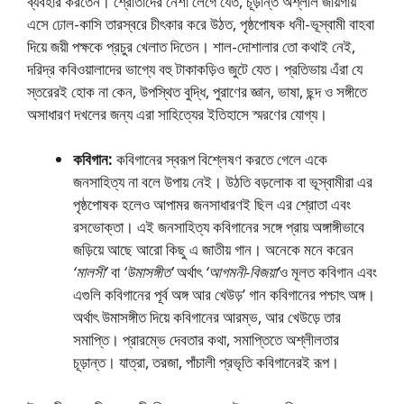
ব্যবহার করতেন। শ্রোতাদের নেশা লেগে যেত, চূড়ান্ত অশ্লীল জায়গায়
এসে ঢােল-কাসি তারস্বরে চীৎকার করে উঠত, পৃষ্ঠপােষক ধনী-ভূস্বামী বাহবা
দিয়ে জয়ী পক্ষকে প্রচুর খেলাত দিতেন। শাল-দোশালার তাে কথাই নেই,
দরিদ্র কবিওয়ালাদের ভাগ্যে বহু টাকাকড়িও জুটে যেত। প্রতিভায় এঁরা যে
স্তরেরই হােক না কেন, উপস্থিত বুদ্ধি, পুরাণের জ্ঞান, ভাষা, ছন্দ ও সঙ্গীতে
অসাধারণ দখলের জন্য এরা সাহিত্যের ইতিহাসে স্মরণের যােগ্য।
কবিগান:
কবিগানের স্বরূপ বিশ্লেষণ করতে গেলে একে
জনসাহিত্য না বলে উপায় নেই। উঠতি বড়লােক বা ভূস্বামীরা এর
পৃষ্ঠপােষক হলেও আপামর জনসাধারণই ছিল এর শ্রোতা এবং
রসভােক্তা। এই জনসাহিত্য কবিগানের সঙ্গে প্রায় অঙ্গাঙ্গীভাবে
জড়িয়ে আছে আরাে কিছু এ জাতীয় গান। অনেকে মনে করেন
‘মালসী’
বা
‘উমাসঙ্গীত’
অর্থাৎ
‘আগমনী-বিজয়া’
ও মূলত কবিগান এবং
এগুলি কবিগানের পূর্ব অঙ্গ আর খেউড়’ গান কবিগানের পশ্চাৎ অঙ্গ।
অর্থাৎ উমাসঙ্গীত দিয়ে কবিগানের আরম্ভ, আর খেউড়ে তার
সমাপ্তি। প্রারম্ভে দেবতার কথা, সমাপ্তিতে অশ্লীলতার
চূড়ান্ত। যাত্রা, তরজা, পাঁচালী প্রভৃতি কবিগানেরই রূপ।