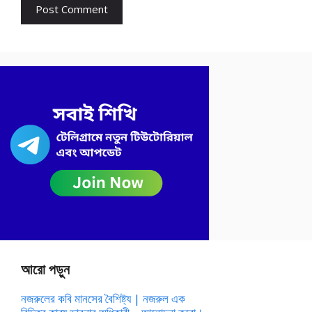
আরো পড়ুন
নজরুলের কবি মানসের বৈশিষ্ট্য | নজরুল এক