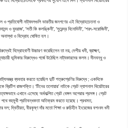
রঙ্গমঞ্চে এই বিদ্রোহচেতনাকে প্রকাশের সুযোগ এনে দিল। ন্যাশনাল থিয়েটারের
শনাল ও প্রতিযোগী নাট্যদলগুলি ভারতীয় জনগণের এই বিদ্রোহচেতনা ও
ন্দ ও যুবরাজ’, ‘সতী কি কলঙ্কিনী’, ‘সুরেন্দ্র বিনোদিনী’, ‘শরৎ-সরোজিনী’,
দ্ধে অনাস্থা ও বিদ্রোহ ঘোষিত হল।
রুদ্ধেই বিদ্রোহবাণী উচ্চারণ করেছিলেন তা নয়, দেশীয় ধনী, ব্রাক্ষ্মণ,
 অত্যাচারী ভূমিকার বিরুদ্ধেও গর্জে উঠেছিল নাট্যকারদের কলম। দীনবন্ধু ও
্যঅস্ত্র ব্যবহার করতে হয়েছিল দুটি শত্রুশ্রেণির বিরুদ্ধে ; একদিকে
কে ব্রিটিশ রাজশক্তি। ‘টিনের তলোয়ার’ নাটকে গ্রেট ন্যাশনাল থিয়েটারের
্যক্ষভাবে এখানে এসেছে অর্ধকল্পিত গ্রেট বেঙ্গল অপেরার প্রসঙ্গ। গ্রেট
ষ্টার পথে বহুমুখী প্রতিবন্ধকতা অতিক্রম করতে হয়েছে। প্রথমত,
র দল; দ্বিতীয়ত, বীরকৃষ্ণ দাঁর মতো শিক্ষা ও রুচিহীন ইংরেজের বশংবদ ধনী