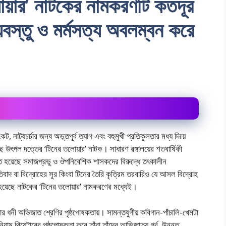
য়ার’ নাটকের নামকরণটি কতদূর
য়বস্তু ও মর্মসত্য অবলম্বন করে
নাট্যচর্চার জন্য অভূতপূর্ব ত্যাগ এবং বহুমুখী প্রতিকূলতার মধ্য দিয়ে
 উৎপল দত্তের ‘টিনের তলোয়ার’ নাটক। সাধারণ রঙ্গালয়ের শতবার্ষিকী
 হয়েছে সমাজপ্রভু ও ঔপনিবেশিক শাসকদের বিরুদ্ধে তৎকালীন
্রতিবাদ বা বিদ্রোহের সুর কিংবা টিনের তৈরি কৃত্রিম তরবারিও যে আসল বিদ্রোহ
ত হয়েছে নাটকের ‘টিনের তলোয়ার’ নামকরণের মধ্যেই।
র ধনী অভিজাত শ্রেণির পৃষ্ঠপোষকতায়। সামন্তযুগীয় কবিগান-পাঁচালি-খেমটা
য়াম থিয়েটারের পৃষ্ঠপোষকতা করে তাঁরা তাঁদের আভিজাত্য গর্ব, উন্নত