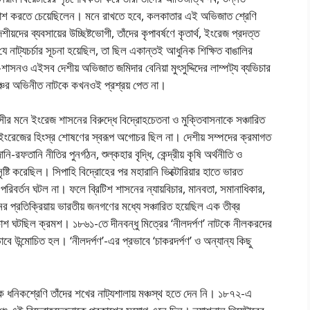
রকাশ করতে চেয়েছিলেন। মনে রাখতে হবে, কলকাতার এই অভিজাত শ্রেণি
দের ব্যবসায়ের উচ্ছিষ্টভোগী, তাঁদের কৃপাবর্ষণে কৃতার্থ, ইংরেজ প্রদত্ত
যে নাট্যচর্চার সূচনা হয়েছিল, তা ছিল একান্তই আধুনিক শিক্ষিত বাঙালির
 এইসব দেশীয় অভিজাত জমিদার বেনিয়া মুৎসুদ্দিদের লাম্পট্য ব্যভিচার
ঞ্চের অভিনীত নাটকে কখনওই প্রশ্রয় পেত না।
সীর মনে ইংরেজ শাসনের বিরুদ্ধে বিদ্রোহচেতনা ও মুক্তিবাসনাকে সঞ্চারিত
েও ইংরেজের হিংস্র শোষণের স্বরূপ অগোচর ছিল না। দেশীয় সম্পদের ক্রমাগত
রফতানি নীতির পুনর্গঠন, শুল্কহার বৃদ্ধি, কেন্দ্রীয় কৃষি অর্থনীতি ও
ের সৃষ্টি করেছিল। সিপাহি বিদ্রোহের পর মহারানি ভিক্টোরিয়ার হাতে ভারত
বর্তন ঘটল না। ফলে ব্রিটিশ শাসনের ন্যায়বিচার, মানবতা, সমানাধিকার,
 প্রতিক্রিয়ায় ভারতীয় জনগণের মধ্যে সঞ্চারিত হয়েছিল এক তীব্র
াশ ঘটছিল ক্রমশ। ১৮৬১-তে দীনবন্ধু মিত্রের ‘নীলদর্পণ’ নাটকে নীলকরদের
বে উন্মোচিত হল। ‘নীলদর্পণ’-এর প্রভাবে ‘চাকরদর্পণ’ ও অন্যান্য কিছু
ক ধনিকশ্রেণি তাঁদের শখের নাট্যশালায় মঞ্চস্থ হতে দেন নি। ১৮৭২-এ