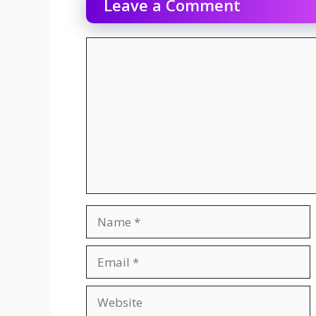
Leave a Comment
Comment
Name
Email
Website