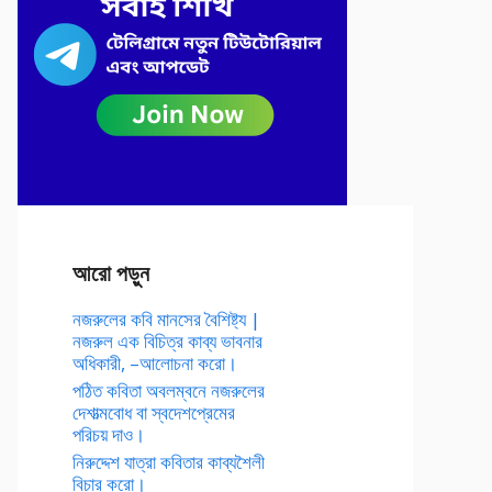
আরো পড়ুন
নজরুলের কবি মানসের বৈশিষ্ট্য |
নজরুল এক বিচিত্র কাব্য ভাবনার
অধিকারী, –আলোচনা করো।
পঠিত কবিতা অবলম্বনে নজরুলের
দেশাত্মবোধ বা স্বদেশপ্রেমের
পরিচয় দাও।
নিরুদ্দেশ যাত্রা কবিতার কাব্যশৈলী
বিচার করো।