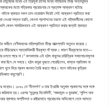
টুজ্যের মধ্যে এই ত্রিমুখী চাপের মধ্যে নাট্যচর্চার তীব্র অন্তর্দ্বন্দ্ব
স্কারকের মতো পত্রিকার প্ররোচনায় যে প্রত্যক্ষ আক্রমণ ঘটেছে
ব। নাটকে ব্যবহৃত নকল ঢাল-তরোয়াল দিয়েই সেই আক্রমণ প্রতিহত করা
থা নেওয়া সম্ভব হয়নি, কেননা প্রশাসনের তরফে এই নাট্যকর্মীদের কোনো
ারগুলি কেবল সাময়িকভাবে এই আক্রমণ প্রতিহত করার জন্যই ব্যবহৃত
াধিকারীর অধীনে বেণীমাধবের নাট্যপ্রতিভা তীব্র আত্মগ্লানি অনুভব করেছে।
়ে দাঁড়িয়েছেন স্বত্বাধিকারী বীরকৃষ্ণ দাঁ স্বয়ং। কারণ বীরকৃষ্ণের মতে—
দার চলতে পারে না।” কলকাতার এই হঠাৎ বাবুদের চারিত্রিক সমালোচনামূলক
় বাধা ছিল সে সময়ে। হঠাৎ বাবুরা বুঝতে পেরেছিলেন, বাস্তব প্রতিবাদ না
মুখোশ খুলে দিয়ে প্রবল জনমত তৈরি করতে পারে। ফলে নাটকের কৃত্রিম
ভিজাত বাবুশ্রেণি।
ের মধ্যেও। ১৮৬১ তে ‘নীলদর্পণ’ ও তার ইংরাজি অনুবাদ প্রকাশের সঙ্গে সঙ্গে
জরিমানা হয়। এরপর ‘সুরেন্দ্র বিনোদিনী’, ‘গজদানন্দ ও যুবরাজ’, ‘পুলিশ অফ
্থ করার ব্যাপারে অশ্লীলতা ও রাষ্ট্রদোহে প্ররোচনার অভিযোগে নেমে আসতে