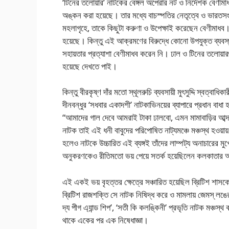
‘টিনের তলোয়ার’ নাটকের বেঙ্গল অপেরার নট ও নির্দেশক বেণীমাধব চা
অঙ্কন করা হয়েছে। তার মধ্যে বাচস্পতির নেতৃত্বে ও ভারতসং
মহলাগৃহে, তাকে কিছুটা করুণা ও উপেক্ষাই করেছেন বেণীমাধ
হয়েছে। কিন্তু এই আক্রমণের বিরুদ্ধে কোনো উপযুক্ত ব্যবস্
সহায়তার প্রত্যাশা বেণীমাধব করেন নি। ঢাল ও টিনের তলোয়
হয়েছে দেখতে পাই।
কিন্তু বীরকৃষ্ণ দাঁর মতো স্থূলরুচি ব্যবসায়ী মুৎসুদ্দি স্বত্ব
দীনবন্ধুর ‘সধবার একাদশী’ নাটকাভিনয়ের ব্যাপারে প্রধান বাধা হয
“আমাদের গাল দেবে আমরাই টাকা ঢালবো, এমন মামাবাড়ির আব্
নাটক তাই এই ধনী বাবুদের পরিপোষিত নাট্যমঞ্চে মঞ্চস্থ হওয়ায
হলেও নাটকে উচ্চারিত এই ব্যঙ্গই তাঁদের লাম্পট্য অনাচারের 
অনুকরণকেও রীতিমতো ভয় পেয়ে সতর্ক হয়েছিলেন কলকাতার অ
এই একই ভয় বৃহত্তর ক্ষেত্রে সঞ্চারিত হয়েছিল ব্রিটিশ শাসক
ব্রিটিশ রাজশক্তি সে নাটক নিষিদ্ধ করে ও মামলায় জেমস্ লঙের 
দ্য পীগ এ্যান্ড শিপ’, ‘সতী কি কলঙ্কিনী’ প্রভৃতি নাটক মঞ্চস
থাকে একের পর এক নিষেধাজ্ঞা।