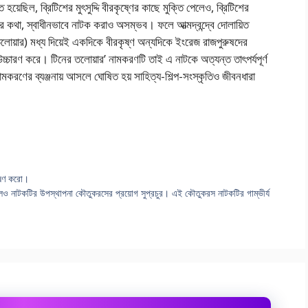
 হয়েছিল, ব্রিটিশের মুৎসুদ্দি বীরকৃষ্ণের কাছে মুক্তি পেলেও, ব্রিটিশের
ের কথা, স্বাধীনভাবে নাটক করাও অসম্ভব। ফলে আত্মদ্বন্দ্বে দোলায়িত
তলোয়ার) মধ্য দিয়েই একদিকে বীরকৃষ্ণ অন্যদিকে ইংরেজ রাজপুরুষদের
 উচ্চারণ করে। টিনের তলোয়ার’ নামকরণটি তাই এ নাটকে অত্যন্ত তাৎপর্যপূর্ণ
নামকরণের ব্যঞ্জনায় আসলে ঘোষিত হয় সাহিত্য-শিল্প-সংস্কৃতিও জীবনধারা
লেষণ করো।
 হলেও নাটকটির উপস্থাপনা কৌতুকরসের প্রয়োগ সুপ্রচুর। এই কৌতুকরস নাটকটির গাম্ভীর্য