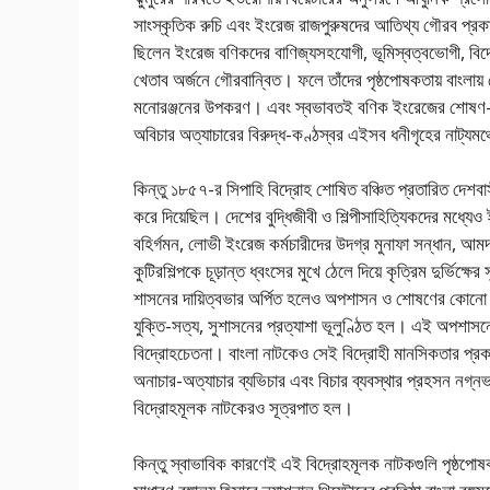
সাংস্কৃতিক রুচি এবং ইংরেজ রাজপুরুষদের আতিথ্য গৌরব প্
ছিলেন ইংরেজ বণিকদের বাণিজ্যসহযোগী, ভূমিস্বত্বভোগী, বিদেশীয়
খেতাব অর্জনে গৌরবান্বিত। ফলে তাঁদের পৃষ্ঠপোষকতায় বাংলায় 
মনোরঞ্জনের উপকরণ। এবং স্বভাবতই বণিক ইংরেজের শোষণ-শাসনও
অবিচার অত্যাচারের বিরুদ্ধ-কণ্ঠস্বর এইসব ধনীগৃহের নাট্যম
কিন্তু ১৮৫৭-র সিপাহি বিদ্রোহ শোষিত বঞ্চিত প্রতারিত দেশবা
করে দিয়েছিল। দেশের বুদ্ধিজীবী ও শিল্পীসাহিত্যিকদের মধ্য
বহির্গমন, লোভী ইংরেজ কর্মচারীদের উদগ্র মুনাফা সন্ধান, আমদানি-
কুটিরশিল্পকে চূড়ান্ত ধ্বংসের মুখে ঠেলে দিয়ে কৃত্রিম দুর্ভিক্ষ
শাসনের দায়িত্বভার অর্পিত হলেও অপশাসন ও শোষণের কোনো পরি
যুক্তি-সত্য, সুশাসনের প্রত্যাশা ভূলুণ্ঠিত হল। এই অপশাসনের
বিদ্রোহচেতনা। বাংলা নাটকেও সেই বিদ্রোহী মানসিকতার প্রক
অনাচার-অত্যাচার ব্যভিচার এবং বিচার ব্যবস্থার প্রহসন নগ্নভা
বিদ্রোহমূলক নাটকেরও সূত্রপাত হল।
কিন্তু স্বাভাবিক কারণেই এই বিদ্রোহমূলক নাটকগুলি পৃষ্ঠপোষ