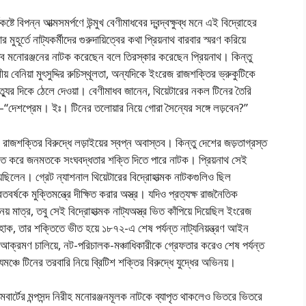
ে বিপন্ন আত্মসমর্পণে উন্মুখ বেণীমাধবের দ্বন্দ্বক্ষুব্ধ মনে এই বিদ্রোহের
মুহূর্তে নাট্যকর্মীদের গুরুদায়িত্বের কথা প্রিয়নাথ বারবার স্মরণ করিয়ে
ধব মনোরঞ্জনের নাটক করেছেন বলে তিরস্কার করেছেন প্রিয়নাথ। কিন্তু
বেনিয়া মুৎসুদ্দির রুচিস্থূলতা, অন্যদিকে ইংরেজ রাজশক্তির ভ্রুকুটিকে
ৃত্যুর দিকে ঠেলে দেওয়া। বেণীমাধব জানেন, থিয়েটারের নকল টিনের তৈরি
্ভব–“দেশপ্রেম। ইঃ। টিনের তলোয়ার নিয়ে গোরা সৈন্যের সঙ্গে লড়বেন?”
রাজশক্তির বিরুদ্ধে লড়াইয়ের স্বপ্ন অবাস্তব। কিন্তু দেশের জড়তাগ্রস্ত
ীবিত করে জনমতকে সংঘবদ্ধতার শক্তি দিতে পারে নাটক। প্রিয়নাথ সেই
েয়েছিলেন। গ্রেট ন্যাশনাল থিয়েটারের বিদ্রোহাত্মক নাটকগুলিও ছিল
্ষকে মুক্তিমন্ত্রে দীক্ষিত করার অস্ত্র। যদিও প্রত্যক্ষ রাজনৈতিক
 মাত্র, তবু সেই বিদ্রোহাত্মক নাট্যঅস্ত্র ভিত কাঁপিয়ে দিয়েছিল ইংরেজ
, তার শক্তিতে ভীত হয়ে ১৮৭২-এ শেষ পর্যন্ত নাট্যনিয়ন্ত্রণ আইন
আক্রমণ চালিয়ে, নট-পরিচালক-মঞ্চাধিকারীকে গ্রেফতার করেও শেষ পর্যন্ত
ট্যমঞ্চে টিনের তরবারি নিয়ে ব্রিটিশ শক্তির বিরুদ্ধে যুদ্ধের অভিনয়।
 ল্যামবার্টের মন্পসন্দ নিরীহ মনোরঞ্জনমূলক নাটকে ব্যাপৃত থাকলেও ভিতরে ভিতরে