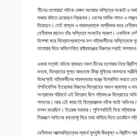
‘টিনের তলোয়ার’ নাটকে বেঙ্গল অপেরার অস্তিত্ব সংকটে ও অর্থকষ্ট
সঞ্চার ঘটাতে চেয়েছেন প্রিয়নাথ। দেশের সার্বিক শাসন ও লাঞ্ছনার 
দিয়েছেন। সেই বাস্তব ও দায়বদ্ধতাকে অস্বীকার করে বেণীমা
বেণীমাধব জানেন তাঁর অস্তিত্ব সংকটের স্বরূপ। একদিকে দেশীয় 
উপেক্ষা করে বিদ্রোহপ্রকাশের ফল নাট্যকর্মীদের অস্তিত্বকে ম
তলোয়ার দিয়ে অমিতশক্তি রাষ্ট্রযন্ত্রের বিরুদ্ধে লড়াই অসম
একথা সত্যই নাটকে ব্যবহৃত নকল টিনের তলোয়ার নিয়ে ব্রিটিশ 
মনকে, বিদ্রোহের সুপ্ত আগুনকে তীব্র মুক্তির বাসনাকে সঞ্জ
উদ্দেশ্যেই নাট্যকর্মীদের দায়বদ্ধতার মন্ত্রে উদ্বোধিত করতে চ
ঔপনিবেশিক ইংরেজের বিরুদ্ধে বিদ্রোহের আগুন জ্বালার ও ভারতবর
সংগ্রামের পরিবর্তে এই বিদ্রোহ ছিল নাট্যমঞে বিদ্রোহের অভিনয়
শাসনের। আর এই কারণেই বিদ্রোহাত্মক নাটক যতই অভিনয় হোক
বলবৎ করেছিল। ইংরেজ সরকার। পুলিশবাহিনী নিয়ে নাট্যমঞ্চে 
নিয়ন্ত্রণ আইনের রক্তচক্ষু দিয়ে তারা থামিয়ে দিতে চেয়েছিল না
বেণীমাধব আত্মঅস্তিত্বের স্বার্থে মুৎসুদ্দি বীরকৃষ্ণ ও ব্রিটিশ