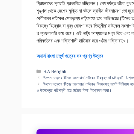
প্রিয়নাথের দ্বারাই প্রভাবিত হচ্ছিলেন। শেষপর্যন্ত তাঁকে বুঝতে
শৃঙ্খল থেকে দেশের মুক্তি না ঘটলে স্বাধীন জীবনাচরণ তো দূর
বেণীমাধব নাটকের শেষদৃশ্যে নাট্যমঞ্চে তার অভিনয়ের (টিনের 
বিরুদ্ধে বিদ্রোহ বা যুদ্ধ ঘোষণা করে ‘তিতুমীর’ নাটকের সংলাপ
ও ব্যঞ্জনাবাহী হয়ে ওঠে। এই নাট্য আখ্যানের মধ্য দিয়ে এবং 
পরিবর্তনের এক শক্তিশালী হাতিয়ার হয়ে ওঠার শক্তি রাখে।
অনার্স বাংলা চতুর্থ পত্রের সব প্রশ্ন উত্তর
Categories
B.A Bengali
উৎপল দত্তের ‘টিনের তলোয়ার’ নাটকের বীরকৃষ্ণ দাঁ চরিত্রটি বিশ্
উৎপল দত্তের ‘টিনের তলোয়ার’ নাটকের বিষয়বস্তু যথেষ্ট সিরিয়াস
ও উদ্দেশ্যের পরিপন্থী হয়ে উঠেছে কিনা বিশ্লেষণ করো।