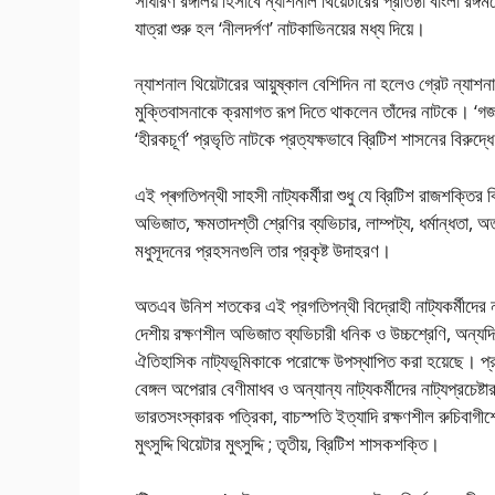
সাধারণ রঙ্গালয় হিসাবে ন্যাশনাল থিয়েটারের প্রতিষ্ঠা বাংলা 
যাত্রা শুরু হল ‘নীলদর্পণ’ নাটকাভিনয়ের মধ্য দিয়ে।
ন্যাশনাল থিয়েটারের আয়ুষ্কাল বেশিদিন না হলেও গ্রেট ন্যা
মুক্তিবাসনাকে ক্রমাগত রূপ দিতে থাকলেন তাঁদের নাটকে। ‘গজদান
‘হীরকচূর্ণ’ প্রভৃতি নাটকে প্রত্যক্ষভাবে ব্রিটিশ শাসনের বিরু
এই প্ৰগতিপন্থী সাহসী নাট্যকর্মীরা শুধু যে ব্রিটিশ রাজশক্তির বি
অভিজাত, ক্ষমতাদশ্তী শ্রেণির ব্যভিচার, লাম্পট্য, ধর্মান্ধতা,
মধুসূদনের প্রহসনগুলি তার প্রকৃষ্ট উদাহরণ।
অতএব উনিশ শতকের এই প্রগতিপন্থী বিদ্রোহী নাট্যকর্মীদের নাট
দেশীয় রক্ষণশীল অভিজাত ব্যভিচারী ধনিক ও উচ্চশ্রেণি, অন্যদি
ঐতিহাসিক নাট্যভূমিকাকে পরোক্ষে উপস্থাপিত করা হয়েছে। প্রত
বেঙ্গল অপেরার বেণীমাধব ও অন্যান্য নাট্যকর্মীদের নাট্যপ্রচে
ভারতসংস্কারক পত্রিকা, বাচস্পতি ইত্যাদি রক্ষণশীল রুচিবাগীশে
মুৎসুদ্দি থিয়েটার মুৎসুদ্দি ; তৃতীয়, ব্রিটিশ শাসকশক্তি।