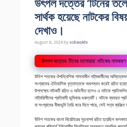
উৎপল দত্তের ‘টিনের তলো
সার্থক হয়েছে নাটকের বিষ
দেখাও।
August 8, 2024
by
sobaisikhi
উৎপল দত্তের ‘টিনের তলোয়ার’ নাটকের নামকরণ
উনিশ শতকের ঔপনিবেশিক শাসনাধীন নাট্যকর্মীদের অস্তিত্বসংকট, 
সংগ্রামের ঐতিহাসিক বৃত্তান্তকে‌ অবলম্বন করেই রচিত হয়েছে
উপলক্ষ্যে নাটকটি রচিত ও অভিনীত হলেও এ নাটকে প্রতিফলিত
নাট্যশিল্পীদের প্রতিবাদী ভূমিকার গুরুত্বটি। নাটকে ব্যবহৃত প
বা সংগ্রামের বীজভূমি তৈরি করে দিতে পারে, সেই সত্য ব্যঞ্জি
উনিশ শতকের বাংলা থিয়েটারের সূচনাপর্ব রচিত হয়েছিল কলকাতা
ঝুমুরের পরিবর্তে ইউরোপীয় থিয়েটারের অনুসরণে আধুনিক প্রসেনি