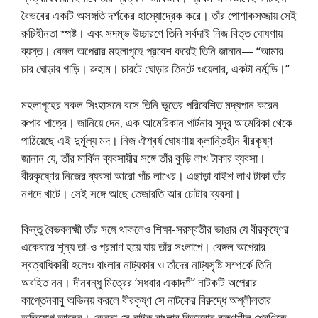
বৈভবের একটি অসঙ্গতি দর্শকের হাস্যোদ্রেক করে। তাঁর পোশাকসজ্জায় সেই
রুচিহীনতা স্পষ্ট। এবং সদম্ভ উচ্চারণে তিনি সর্বদাই নিজ বিত্ত ঘোষণায়
ব্যস্ত। বেঙ্গল অপেরার মহলাগৃহে প্রবেশ করেই তিনি জানান— “আমার
চার ঘোড়ার গাড়ি। ৱুহাম। চারটে ঘোড়ার তিনটে ওয়েলার, একটা নর্মান্ডি।”
মহলাগৃহের নকল সিংহাসনে বসে তিনি ভূতের পরিবেশিত মদ্যপান করেন
রুপার পাত্রে। জানিয়ে দেন, এক আমেরিকান পার্টনার সুদূর আমেরিকা থেকে
পাঠিয়েছে এই দুর্মূল্য মদ। নিজ ঐশ্বর্য ঘোষণায় ক্লান্তিহীন বীরকৃষ্ণ
জানান যে, তাঁর মার্কিন ব্যবসায়ীর সঙ্গে তাঁর কুড়ি লাখ টাকার ব্যবসা।
বীরকৃষ্ণের নিজের ব্যবসা আরো পাঁচ লাখের। এছাড়া বাইশ লাখ টাকা তাঁর
নগদে খাটে। সেই সঙ্গে আছে তেজারতি আর চোটার ব্যবসা।
কিন্তু বৈভবলক্ষ্মী তাঁর সঙ্গে থাকলেও শিক্ষা-সরস্বতীর ভাঙার যে বীরকৃষ্ণের
একেবারে শূন্য তা-ও প্রমাণ হয়ে যায় তাঁর সংলাপে। বেঙ্গল অপেরার
স্বত্বাধিকারী হলেও বাংলার নাট্যকার ও তাঁদের নাট্যসৃষ্টি সম্পর্কে তিনি
অবহিত নন। দীনবন্ধু মিত্রের ‘সধবার একাদশী’ নাটকটি অপেরার
কাপ্তেনবাবু অভিনয় করলে বীরকৃষ্ণ সে নাটকের বিরুদ্ধে অশ্লীলতার
অভিযোগ আনেন। কেননা সে নাটক বাংলার বিত্তবান রক্ষণশীল শ্রেণিকে