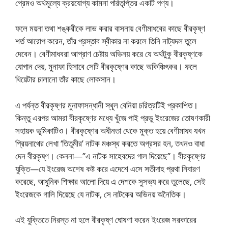
প্রেমও অর্থমূল্যে ক্রয়যোগ্য কামনা পরিতৃপ্তির একটি পণ্য।
ফলে ময়না তথা শঙ্করীকে লাভ করার বাসনায় বেণীমাধবের কাছে বীরকৃষ্ণ
শর্ত আরোপ করেন, তাঁর প্রস্তাব স্বীকার না করলে তিনি নাট্যদল তুলে
দেবেন। বেণীমাধবরা আপ্রাণ চেষ্টায় অভিনয় করে যে অর্থটুকু বীরকৃষ্ণকে
যোগান দেয়, মুনাফা হিসাবে সেটি বীরকৃষ্ণের কাছে অকিঞ্চিৎকর। ফলে
থিয়েটার চালানো তাঁর কাছে লোকসান।
এ পর্যন্ত বীরকৃষ্ণর মুনাফাসন্ধানী স্থূল বেনিয়া চরিত্রটিই প্রকাশিত।
কিন্তু এরপর আমরা বীরকৃষ্ণের মধ্যে খুঁজে পাই প্রভু ইংরেজের তোষণকারী
সহায়ক ভূমিকাটিও। বীরকৃষ্ণের অধীনতা থেকে মুক্ত হয়ে বেণীমাধব যখন
প্রিয়নাথের লেখা ‘তিতুমীর’ নাটক মঞ্চস্থ করতে অগ্রসর হন, তখনও বাধা
দেন বীরকৃষ্ণ। কেননা—”এ নাটক সাহেবদের গাল দিয়েছে”। বীরকৃষ্ণের
যুক্তি—যে ইংরেজ অশেষ কষ্ট করে এদেশে এসে সতীদাহ প্রথা নিবারণ
করেছে, আধুনিক শিক্ষার আলো দিয়ে এ দেশকে সুসভ্য করে তুলেছে, সেই
ইংরেজকে গালি দিয়েছে যে নাটক, সে নাটকের অভিনয় অনৈতিক।
এই যুক্তিতে নিরস্ত না হলে বীরকৃষ্ণ ঘোষণা করেন ইংরেজ সরকারের