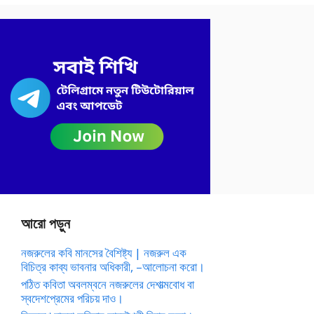
আরো পড়ুন
নজরুলের কবি মানসের বৈশিষ্ট্য | নজরুল এক
বিচিত্র কাব্য ভাবনার অধিকারী, –আলোচনা করো।
পঠিত কবিতা অবলম্বনে নজরুলের দেশাত্মবোধ বা
স্বদেশপ্রেমের পরিচয় দাও।