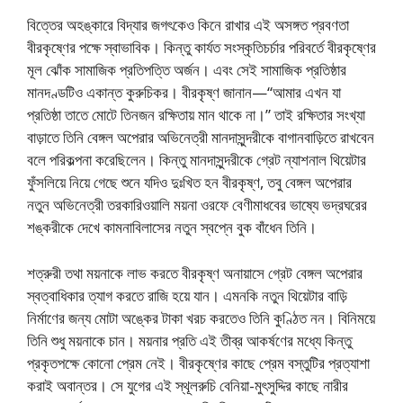
বিত্তের অহঙ্কারে বিদ্যার জগৎকেও কিনে রাখার এই অসঙ্গত প্রবণতা
বীরকৃষ্ণের পক্ষে স্বাভাবিক। কিন্তু কার্যত সংস্কৃতিচর্চার পরিবর্তে বীরকৃষ্ণের
মূল ঝোঁক সামাজিক প্রতিপত্তি অর্জন। এবং সেই সামাজিক প্রতিষ্ঠার
মানদণ্ডটিও একান্ত কুরুচিকর। বীরকৃষ্ণ জানান—“আমার এখন যা
প্রতিষ্ঠা তাতে মোটে তিনজন রক্ষিতায় মান থাকে না।” তাই রক্ষিতার সংখ্যা
বাড়াতে তিনি বেঙ্গল অপেরার অভিনেত্রী মানদাসুন্দরীকে বাগানবাড়িতে রাখবেন
বলে পরিকল্পনা করেছিলেন। কিন্তু মানদাসুন্দরীকে গ্রেট ন্যাশনাল থিয়েটার
ফুঁসলিয়ে নিয়ে গেছে শুনে যদিও দুঃখিত হন বীরকৃষ্ণ, তবু বেঙ্গল অপেরার
নতুন অভিনেত্রী তরকারিওয়ালি ময়না ওরফে বেণীমাধবের ভাষ্যে ভদ্রঘরের
শঙ্করীকে দেখে কামনাবিলাসের নতুন স্বপ্নে বুক বাঁধেন তিনি।
শত্রুরী তথা ময়নাকে লাভ করতে বীরকৃষ্ণ অনায়াসে গ্রেট বেঙ্গল অপেরার
স্বত্বাধিকার ত্যাগ করতে রাজি হয়ে যান। এমনকি নতুন থিয়েটার বাড়ি
নির্মাণের জন্য মোটা অঙ্কের টাকা খরচ করতেও তিনি কুণ্ঠিত নন। বিনিময়ে
তিনি শুধু ময়নাকে চান। ময়নার প্রতি এই তীব্র আকর্ষণের মধ্যে কিন্তু
প্রকৃতপক্ষে কোনো প্রেম নেই। বীরকৃষ্ণের কাছে প্রেম বস্তুটির প্রত্যাশা
করাই অবান্তর। সে যুগের এই স্থূলরুচি বেনিয়া-মুৎসুদ্দির কাছে নারীর