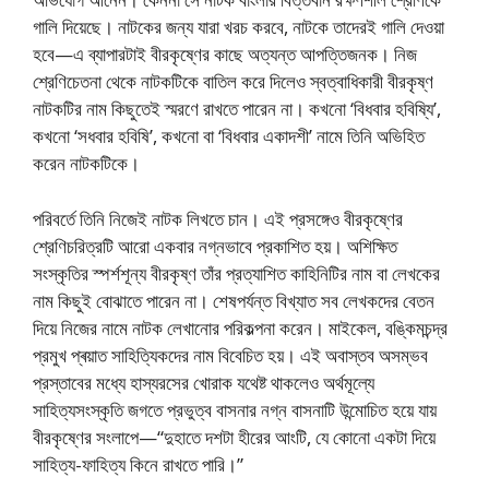
গালি দিয়েছে। নাটকের জন্য যারা খরচ করবে, নাটকে তাদেরই গালি দেওয়া
হবে—এ ব্যাপারটাই বীরকৃষ্ণের কাছে অত্যন্ত আপত্তিজনক। নিজ
শ্রেণিচেতনা থেকে নাটকটিকে বাতিল করে দিলেও স্বত্বাধিকারী বীরকৃষ্ণ
নাটকটির নাম কিছুতেই স্মরণে রাখতে পারেন না। কখনো ‘বিধবার হবিষ্যি’,
কখনো ‘সধবার হবিষি’, কখনো বা ‘বিধবার একাদশী’ নামে তিনি অভিহিত
করেন নাটকটিকে।
পরিবর্তে তিনি নিজেই নাটক লিখতে চান। এই প্রসঙ্গেও বীরকৃষ্ণের
শ্রেণিচরিত্রটি আরো একবার নগ্নভাবে প্রকাশিত হয়। অশিক্ষিত
সংস্কৃতির স্পর্শশূন্য বীরকৃষ্ণ তাঁর প্রত্যাশিত কাহিনিটির নাম বা লেখকের
নাম কিছুই বোঝাতে পারেন না। শেষপর্যন্ত বিখ্যাত সব লেখকদের বেতন
দিয়ে নিজের নামে নাটক লেখানোর পরিকল্পনা করেন। মাইকেল, বঙ্কিমচন্দ্র
প্রমুখ প্ৰয়াত সাহিত্যিকদের নাম বিবেচিত হয়। এই অবাস্তব অসম্ভব
প্রস্তাবের মধ্যে হাস্যরসের খোরাক যথেষ্ট থাকলেও অর্থমূল্যে
সাহিত্যসংস্কৃতি জগতে প্রভুত্ব বাসনার নগ্ন বাসনাটি উন্মোচিত হয়ে যায়
বীরকৃষ্ণের সংলাপে—“দুহাতে দশটা হীরের আংটি, যে কোনো একটা দিয়ে
সাহিত্য-ফাহিত্য কিনে রাখতে পারি।”