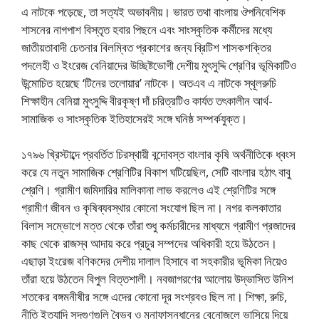
এ নাটকে পড়েছে, তা সত্যই অভাবনীয়। ভারত তথা বাংলায় ঔপনিবেশিক
শাসনের নাগপাশ বিস্তৃত হবার পিছনে এবং সাংস্কৃতিক কর্মীদের মধ্যে
জাতীয়তাবাদী চেতনার বিলম্বিত প্রকাশের জন্য ব্রিটিশ শাসকশক্তির
পদলেহী ও ইংরেজ বেনিয়াদের উচ্ছিষ্টভোগী দেশীয় মুৎসুদ্দি শ্রেণির ভূমিকাটিও
উন্মোচিত হয়েছে ‘টিনের তলোয়ার’ নাটকে। অতএব এ নাটকে স্থূলরুচি
শিক্ষাহীন বেনিয়া মুৎসুদ্দি বীরকৃষ্ণ দাঁ চরিত্রটিও কার্যত তৎকালীন আর্থ-
সামাজিক ও সাংস্কৃতিক ইতিহাসেরই সঙ্গে ঘনিষ্ঠ সম্পর্কযুক্ত।
১৭৯৬ খ্রিস্টাব্দে প্রবর্তিত চিরস্থায়ী বন্দোবস্ত বাংলার কৃষি অর্থনীতিকে ধ্বংস
করে যে নতুন সামাজিক শ্রেণিটির বিকাশ ঘটিয়েছিল, সেটি বাংলার হঠাৎ বাবু
শ্রেণি। গ্রামীণ জমিদারির মালিকানা লাভ করলেও এই শ্রেণিটির সঙ্গে
গ্রামীণ জীবন ও কৃষিব্যবস্থার কোনো সংযোগ ছিল না। নগর কলকাতার
বিলাস সম্ভোগে মত্ত থেকে তাঁরা শুধু কর্মচারীদের মাধ্যমে গ্রামীণ প্রজাদের
কাছ থেকে রাজস্ব আদায় করে প্রচুর সম্পদের অধিকারী হয়ে উঠতেন।
এছাড়া ইংরেজ বণিকদের দেশীয় দালাল হিসাবে বা সহকারীর ভূমিকা নিয়েও
তাঁরা হয়ে উঠতেন বিপুল বিত্তশালী। নবজাগরণের আলোয় উদ্ভাসিত উনিশ
শতকের বঙ্গমনীষীর সঙ্গে এদের কোনো দূর সংশ্রবও ছিল না। শিক্ষা, রুচি,
নীতি ইত্যাদি সদ্‌গুণগুলি বৈভব ও মুনাফাসন্ধানের বেনোজলে ভাসিয়ে দিয়ে