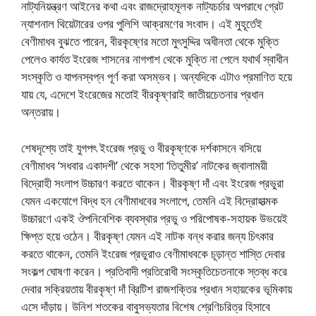
নাট্যনিয়ন্ত্রণ আইনের কথা এবং রাজদ্রোহমূলক নাট্যচর্চার অপরাধে গ্রেট
ন্যাশনাল থিয়েটারের ওপর পুলিশি আক্রমণের সংবাদ। এই মুহূর্তেই
বেণীমাধব বুঝতে পারেন, বীরকৃষ্ণের মতো মুৎসুদ্দির অধীনতা থেকে মুক্তি
পেলেও কার্যত ইংরেজ শাসনের নাগপাশ থেকে মুক্তি না পেলে যথার্থ স্বাধীন
সংস্কৃতি ও যাপনস্বপ্ন পূর্ণ করা অসম্ভব। অন্যদিকে এটাও প্রমাণিত হয়ে
যায় যে, এদেশে ইংরেজের মতোই বীরকৃষ্ণরাই জাতীয়চেতনার প্রধান
অন্তরায়।
শেষদৃশ্যে তাই যুগপৎ ইংরেজ প্রভু ও বীরকৃষ্ণকে দর্শকাসনে বসিয়ে
বেণীমাধব ‘সধবার একাদশী’ থেকে সহসা ‘তিতুমীর’ নাটকের জ্বালাময়ী
বিদ্রোহী সংলাপ উচ্চারণ করতে থাকেন। বীরকৃষ্ণ দাঁ এবং ইংরেজ প্রভুরা
যেমন একযোগে বিদ্ধ হন বেণীমাধবের সংলাপে, তেমনি এই বিদ্রোহাত্মক
উচ্চারণে একই ঔপনিবেশিক ব্যবস্থার প্রভু ও পরিপোষক-সহায়ক উভয়েই
ক্ষিপ্ত হয়ে ওঠেন। বীরকৃষ্ণ যেমন এই নাটক বন্ধ করার জন্য চিৎকার
করতে থাকেন, তেমনি ইংরেজ প্রভুরাও বেণীমাধবকে চূড়ান্ত শাস্তি দেবার
সংকল্প ঘোষণা করেন। প্রতিবাদী প্রতিরোধী সংস্কৃতিচেতনাকে স্তব্ধ করে
দেবার সক্রিয়তায় বীরকৃষ্ণ দাঁ ব্রিটিশ রাজশক্তির প্রধান সহায়কের ভূমিকায়
এসে দাঁড়ায়। উনিশ শতকের বাবুসভ্যতার বিশেষ শ্রেণিচরিত্র হিসাবে