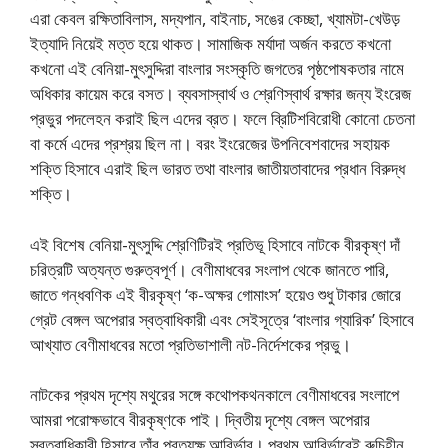
এরা কেবল রক্ষিতাবিলাস, মদ্যপান, বাইনাচ, সঙের কেচ্ছা, খ্যামটা-খেউড়
ইত্যাদি নিয়েই মত্ত হয়ে থাকত। সামাজিক মর্যাদা অর্জন করতে কখনো
কখনো এই বেনিয়া-মুৎসুদ্দিরা বাংলার সংস্কৃতি জগতের পৃষ্ঠপোষকতার নামে
অধিকার কায়েম করে বসত। ব্যবসাস্বার্থ ও শ্রেণিস্বার্থ রক্ষার জন্য ইংরেজ
প্রভুর পদলেহন করাই ছিল এদের ব্রত। ফলে ব্রিটিশবিরোধী কোনো চেতনা
বা কর্মে এদের প্রশ্রয় ছিল না। বরং ইংরেজের উপনিবেশবাদের সহায়ক
শক্তি হিসাবে এরাই ছিল ভারত তথা বাংলার জাতীয়তাবাদের প্রধান বিরুদ্ধ
শক্তি।
এই বিশেষ বেনিয়া-মুৎসুদ্দি শ্রেণিটিরই প্রতিভূ হিসাবে নাটকে বীরকৃষ্ণ দাঁ
চরিত্রটি অত্যন্ত গুরুত্বপূর্ণ। বেণীমাধবের সংলাপ থেকে জানতে পারি,
জাতে গন্ধবণিক এই বীরকৃষ্ণ ‘ক-অক্ষর গোমাংস’ হয়েও শুধু টাকার জোরে
গ্রেট বেঙ্গল অপেরার স্বত্বাধিকারী এবং সেইসূত্রে ‘বাংলার গ্যারিক’ হিসাবে
আখ্যাত বেণীমাধবের মতো প্রতিভাশালী নট-নির্দেশকের প্রভু।
নাটকের প্রথম দৃশ্যে মথুরের সঙ্গে কথোপকথনকালে বেণীমাধবের সংলাপে
আমরা পরোক্ষভাবে বীরকৃষ্ণকে পাই। দ্বিতীয় দৃশ্যে বেঙ্গল অপেরার
স্বত্বাধিকারী হিসাবে তাঁর প্রত্যক্ষ আবির্ভাব। প্রথম আবির্ভাবেই রুচিহীন