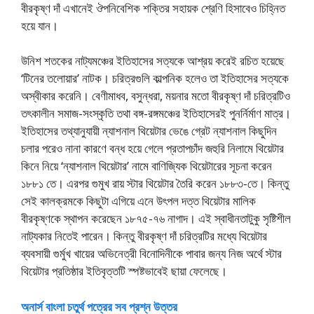
বীরকৃষ্ণ দাঁ এখানেই ঔপনিবেশিক শক্তির সহায়ক শ্রেণি হিসাবেও চিহ্নিত
হয়ে যান।
উনিশ শতকের নাট্যমঞ্চের ইতিহাসের সত্যকে আশ্রয় করেই রচিত হয়েছে
‘টিনের তলোয়ার’ নাটক। চরিত্রগুলি কাল্পনিক হলেও তা ইতিহাসের সত্যকে
অস্বীকার করেনি। বেণীমাধব, বসুন্ধরা, ময়নার মতো বীরকৃষ্ণ দাঁ চরিত্রটিও
তৎকালীন সমাজ-সংস্কৃতি তথা বঙ্গ-রঙ্গমঞ্চের ইতিহাসেরই পুনর্নির্মাণ মাত্র।
ইতিহাসের তথ্যানুযায়ী ন্যাশনাল থিয়েটার ভেঙে গ্রেট ন্যাশনাল কিছুদিন
চলার পরেও নানা কারণে বন্ধ হয়ে গেলে প্রতাপচাঁদ জহুরি নিলামে থিয়েটার
কিনে নিয়ে ‘ন্যাশনাল থিয়েটার’ নামে বাণিজ্যিক থিয়েটারের সূচনা করেন
১৮৮১ তে। এরপর গুমুখ রায় স্টার থিয়েটার তৈরি করেন ১৮৮৩-তে। কিন্তু
সেই কালক্রমকে কিছুটা এগিয়ে এনে উৎপল দত্ত থিয়েটার মালিক
বীরকৃষ্ণকে স্থাপন করেছেন ১৮৭৫-৭৬ নাগাদ। এই স্বাধীনতাটুকু সৃষ্টিশীল
নাট্যকার নিতেই পারেন। কিন্তু বীরকৃষ্ণ দাঁ চরিত্রটির মধ্যে থিয়েটার
ব্যবসায়ী গুর্মুখ খায়ের অভিনেত্রী বিনোদিনীকে পাবার জন্য নিজ অর্থে স্টার
থিয়েটার প্রতিষ্ঠার ইতিবৃত্তটি স্পষ্টভাবেই ছায়া ফেলেছে।
অনার্স বাংলা চতুর্থ পত্রের সব প্রশ্ন উত্তর