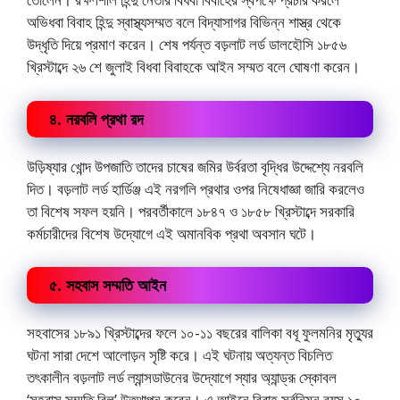
অভিধবা বিবাহ হিন্দু স্বাস্থ্যসম্মত বলে বিদ্যাসাগর বিভিন্ন শাস্ত্র থেকে
উদ্ধৃতি দিয়ে প্রমাণ করেন। শেষ পর্যন্ত বড়লাট লর্ড ডালহৌসি ১৮৫৬
খ্রিস্টাব্দে ২৬ শে জুলাই বিধবা বিবাহকে আইন সম্মত বলে ঘোষণা করেন।
৪. নরবলি প্রথা রদ
উড়িষ্যার খোন্দ উপজাতি তাদের চাষের জমির উর্বরতা বৃদ্ধির উদ্দেশ্যে নরবলি
দিত। বড়লাট লর্ড হার্ডিঞ্জ এই নরগলি প্রথার ওপর নিষেধাজ্ঞা জারি করলেও
তা বিশেষ সফল হয়নি। পরবর্তীকালে ১৮৪৭ ও ১৮৫৮ খ্রিস্টাব্দে সরকারি
কর্মচারীদের বিশেষ উদ্যোগে এই অমানবিক প্রথা অবসান ঘটে।
৫. সহবাস সম্মতি আইন
সহবাসের ১৮৯১ খ্রিস্টাব্দের ফলে ১০-১১ বছরের বালিকা বধূ ফুলমনির মৃত্যুর
ঘটনা সারা দেশে আলোড়ন সৃষ্টি করে। এই ঘটনায় অত্যন্ত বিচলিত
তৎকালীন বড়লাট লর্ড ল্যান্সডাউনের উদ্যোগে স্যার অ্যান্ড্রূ স্কোবল
‘সহবাস সম্মতি বিল’ উত্থাপন করেন। এ আইনে বিবাহ সর্বনিম্ন বয়স ১০