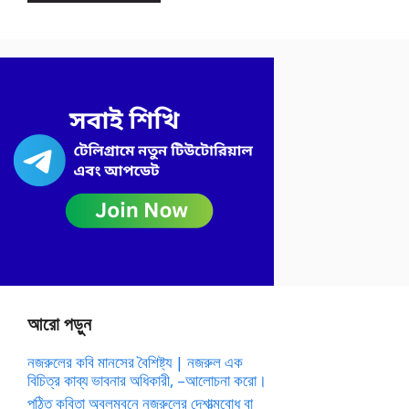
আরো পড়ুন
নজরুলের কবি মানসের বৈশিষ্ট্য | নজরুল এক
বিচিত্র কাব্য ভাবনার অধিকারী, –আলোচনা করো।
পঠিত কবিতা অবলম্বনে নজরুলের দেশাত্মবোধ বা