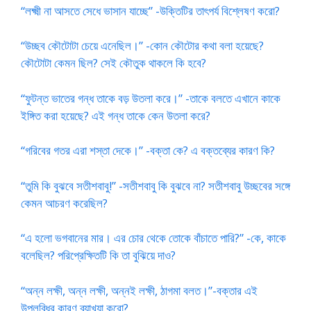
“লক্ষ্মী না আসতে সেধে ভাসান যাচ্ছে” -উক্তিটির তাৎপর্য বিশ্লেষণ করো?
“উচ্ছব কৌটোটা চেয়ে এনেছিল।” -কোন কৌটোর কথা বলা হয়েছে?
কৌটোটা কেমন ছিল? সেই কৌতুক থাকলে কি হবে?
“ফুটন্ত ভাতের গন্ধ তাকে বড় উতলা করে।” -তাকে বলতে এখানে কাকে
ইঙ্গিত করা হয়েছে? এই গন্ধ তাকে কেন উতলা করে?
“গরিবের গতর এরা শস্তা দেকে।” -বক্তা কে? এ বক্তব্যের কারণ কি?
“তুমি কি বুঝবে সতীশবাবু!” -সতীশবাবু কি বুঝবে না? সতীশবাবু উচ্ছবের সঙ্গে
কেমন আচরণ করেছিল?
“এ হলো ভগবানের মার। এর চোর থেকে তোকে বাঁচাতে পারি?” -কে, কাকে
বলেছিল? পরিপ্রেক্ষিতটি কি তা বুঝিয়ে দাও?
“অন্ন লক্ষী, অন্ন লক্ষী, অন্ন‌ই লক্ষী, ঠাগমা বলত।”-বক্তার এই
উপলব্ধির কারণ ব্যাখ্যা করো?