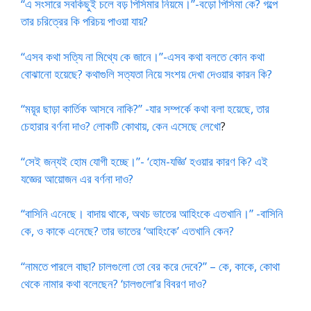
“এ সংসারে সবকিছুই চলে বড় পিসিমার নিয়মে।”-বড়ো পিসিমা কে? গল্পে
তার চরিত্রের কি পরিচয় পাওয়া যায়?
“এসব কথা সত্যি না মিথ্যে কে জানে।”-এসব কথা বলতে কোন কথা
বোঝানো হয়েছে? কথাগুলি সত্যতা নিয়ে সংশয় দেখা দেওয়ার কারন কি?
“ময়ূর ছাড়া কার্তিক আসবে নাকি?” -যার সম্পর্কে কথা বলা হয়েছে, তার
চেহারার বর্ণনা দাও? লোকটি কোথায়, কেন এসেছে লেখো
?
“সেই জন্যই হোম যোগী হচ্ছে।”- ‘হোম-যজ্ঞি’ হওয়ার কারণ কি? এই
যজ্ঞের আয়োজন এর বর্ণনা দাও?
“বাসিনি এনেছে। বাদায় থাকে, অথচ ভাতের আহিংকে এতখানি।” -বাসিনি
কে, ও কাকে এনেছে? তার ভাতের ‘আহিংকে’ এতখানি কেন?
“নামতে পারলে বাছা? চালগুলো তো বের করে দেবে?” – কে, কাকে, কোথা
থেকে নামার কথা বলেছেন? ‘চালগুলো’র বিবরণ দাও?