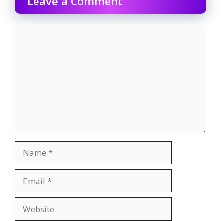
Leave a Comment
Comment
Name
Email
Website