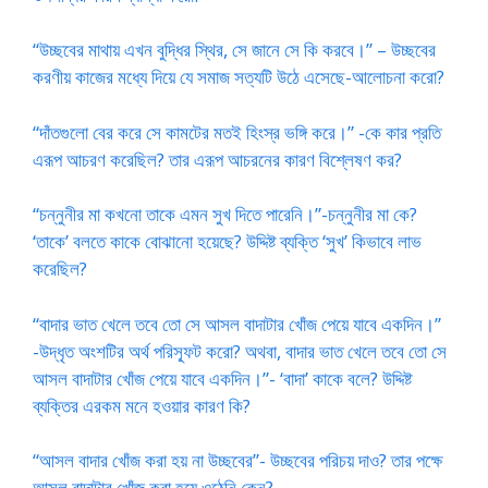
“উচ্ছবের মাথায় এখন বুদ্ধির স্থির, সে জানে সে কি করবে।” – উচ্ছবের
করণীয় কাজের মধ্যে দিয়ে যে সমাজ সত্যটি উঠে এসেছে-আলোচনা করো?
“দাঁতগুলো বের করে সে কামটের মতই হিংস্র ভঙ্গি করে।” -কে কার প্রতি
এরূপ আচরণ করেছিল? তার এরূপ আচরনের কারণ বিশ্লেষণ কর?
“চন্নুনীর মা কখনো তাকে এমন সুখ দিতে পারেনি।”-চন্নুনীর মা কে?
‘তাকে’ বলতে কাকে বোঝানো হয়েছে? উদ্দিষ্ট ব্যক্তি ‘সুখ’ কিভাবে লাভ
করেছিল?
“বাদার ভাত খেলে তবে তো সে আসল বাদাটার খোঁজ পেয়ে যাবে একদিন।”
-উদ্ধৃত অংশটির অর্থ পরিস্ফূট করো? অথবা, বাদার ভাত খেলে তবে তো সে
আসল বাদাটার খোঁজ পেয়ে যাবে একদিন।”- ‘বাদা’ কাকে বলে? উদ্দিষ্ট
ব্যক্তির এরকম মনে হওয়ার কারণ কি?
“আসল বাদার খোঁজ করা হয় না উচ্ছবের”- উচ্ছবের পরিচয় দাও? তার পক্ষে
আসল বাদাটার খোঁজ করা হয়ে ওঠেনি কেন?