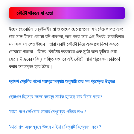
কৌটো থাকলে যা হতো
উচ্ছব ভেবেছিল চন্নউনঈর মা ও তাদের ছেলেমেয়েরা যদি বেঁচে থাকত এবং
তার সঙ্গে টিনের কৌটো যদি থাকতো, তবে বন্যা আর এই বিপর্যয় মোকাবিলার
মানসিক বল পেত উচ্ছব। তারা সবাই কৌটো নিয়ে একসঙ্গে ভিক্ষা করতে
বেরোতে পারতো। টিনের কৌটোয় দরকারের এক মুঠো ভাত ফুটিয়ে নেয়া
যেত। উচ্ছবের দরিদ্র লাঞ্ছিত সংসারে এই কৌটো নানা প্রয়োজন চরিতার্থ
করার অবলম্বন হয়ে উঠত।
দ্বাদশ শ্রেণির বাংলা সমস্ত অধ্যায় অনুযায়ী তার সব প্রশ্নের উত্তর
ছোটগল্প হিসেবে ‘ভাত’ কতদূর সার্থক হয়েছে তার বিচার করো?
‘ভাত’ গল্পে লেখিকার ভাষায় নৈপুণ্যের পরিচয় দাও ?
‘ভাত’ গল্প অবলম্বনে উচ্ছব নাইয়া চরিত্রটি বিশ্লেষণ করো?