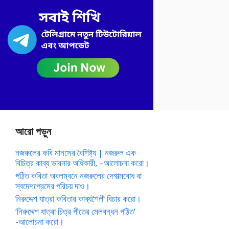
আরো পড়ুন
নজরুলের কবি মানসের বৈশিষ্ট্য | নজরুল এক
বিচিত্র কাব্য ভাবনার অধিকারী, –আলোচনা করো।
পঠিত কবিতা অবলম্বনে নজরুলের দেশাত্মবোধ বা
স্বদেশপ্রেমের পরিচয় দাও।
নিরুদ্দেশ যাত্রা কবিতার কাব্যশৈলী বিচার করো।
‘নিরুদ্দেশ যাত্রা চিত্র গীতের মেলবন্ধন গঠিত’
-আলোচনা করো।