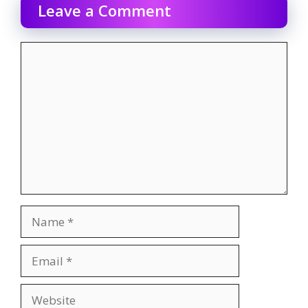
Leave a Comment
Comment
Name
Email
Website