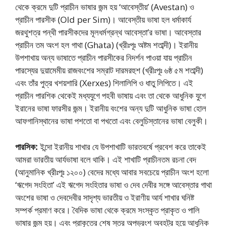
থেকে ক্রমে দুটি প্রাচীন ভাষার জন্ম হয় ‘আবেস্তীয়’ (Avestan) ও
প্রাচীন পারসীক (Old per Sim)। আবেস্তীয় ভাষা হল ধর্মাকার্য
জরথুশত্র পন্থী পারসীকদের মূলধর্মগ্রন্থ আবেস্তা’র ভাষা। আবেস্তার
প্রাচীন তম অংশ হল গাথা (Ghata) (খ্রীঃপূঃ অষ্টম শতাব্দী)। ইরানীয়
উপশাখায় অন্য ভাষাতে প্রাচীন পারসীকের নিদর্শন পাওয়া যায় প্রাচীন
পারস্যের দুয়ামেমীয় রাজবংশের সম্রাট দারমরহুশ (খ্রীঃপূঃ ৬ষ্ঠ ৫ম শতাব্দী)
এবং তাঁর পুত্র খশয়শারি (Xerxes) শিলালিপি ও ধাতু লিপিতে। এই
প্রাচীন পারশিক থেকেই মধ্যযুগে পহবী ভাষায় এবং তা থেকে আধুনিক যুগে
ইরানের ভাষা ফারসীর জন্ম। ইরানীয় বংশের অন্য দুটি আধুনিক ভাষা হােল
আফগানিস্থানের ভাষা পশতাে বা পখতাে এবং বেলুচিস্তানের ভাষা বেলুকী।
পারসিক:
ইন্দো ইরানীয় শাখার যে উপশাখাটি ভারতবর্ষে প্রবেশ করে তাকেই
আমরা ভারতীয় আর্যভাষা বলে থাকি। এই শাখাটি প্রাচীনতম রচনা বেদ
(আনুমানিক খ্রীঃপূঃ ১২০০) বেদের মধ্যে আবার সবচেয়ে প্রাচীন অংশ হলাে
‘ঋগেদ সংহিতা’ এই ঋগেদ সংহিতার ভাষা ও দেব দেবীর সঙ্গে আবেস্তার গাথা
অংশের ভাষা ও দেবদেবীর সাদৃশ্য ভারতীয় ও ইরাণীয় আর্য শাখার ঘনিষ্ট
সম্পর্ক প্রমাণ করে। বৈদিক ভাষা থেকে ক্রমে সংস্কৃত প্রাকৃত ও পালি
ভাষার জন্ম হয়। এবং প্রাকৃতের শেষ স্তর অপভ্রংশ অবহট্র হয়ে আধুনিক