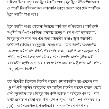
সাহিত্য বিশেষ সমৃদ্ধ হল ইন্দো ইরানীয় শাখা। মূল ইন্দো ইউরােপীয় ভাষার
যে শাখাটি দ্বিধাবিভক্ত হয়ে ভারতবর্ষও ইরানে প্রবেশ করে সেই শাখাটিকে
ইন্দো ইরানীয় শাখা বলে।
ইন্দো ইরানীয় শাখার লােকেরা নিজেদের আর্য বলে গর্ব করতেন। আর্য শব্দটি
সঙ্কীর্ণ অর্থে এই শাখাটিকে বােঝাবার জন্যে কখনাে কখনাে ব্যবহৃত হয়,
কিন্তু ব্যাপক অর্থে আর্য শব্দে ইন্দো ইউরােপীয় ভাষাও ইন্দো ইউরােপীয়
জাতিকেই বােঝায়। ডঃ সুকুমার সেনের মতে-
“ইন্দো ইরানীয় শাখাভাষীরা
নিজেদের অর্য বা আর্য বলিয়া গৌরব বােধ করিত। তাই ইহার নামান্তর আর্য
শাখা। আর্য আসিয়াছে অর্য হইতে। মানে বিদেশীয় আপাত দৃষ্টিতে এই
ব্যাখ্যাটি গ্রহণীয় হতে পারে কারণ আর্যরাও ভারতের বা ইরানের আদি বাসিন্দা
নয়। তাঁরাও বিদেশী।”
তবে বিদেশীরা নিজেদের বিদেশীয় বলবেন এটা স্বাভাবিক নয় এদেশের আর্য
পূর্ব অধিবাসী দ্রাবিড় অস্ট্রিকরা যদি আর্যদের বিদেশীয় বলতেন তাহলে সেটাই
বেশী স্বাভাবিক হত। কিন্তু আর্য শব্দটি দ্রাবিড় বা অস্ট্রিক শব্দ নয়। আর্য
শব্দটি এসেছে ঋ (অব) ধাত থেকে (√ঋ + ন্যৎ = আর্য। √ঋ গমন করা to
go)। আর্য গমনশীলতা, গতিশীলতা। যে গমনশীল সে গতিশীল।