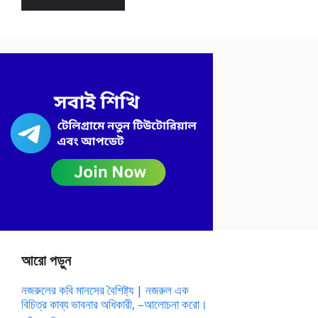
আরো পড়ুন
নজরুলের কবি মানসের বৈশিষ্ট্য | নজরুল এক
বিচিত্র কাব্য ভাবনার অধিকারী, –আলোচনা করো।