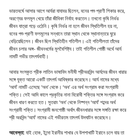
ভারতবর্ষে আসার আগে আর্যরা যাযাবর ছিলেন, বনের পশু প্রাণী শিকার করে,
অরণ্যের ফলমূল খেয়ে তাঁরা জীবিকা নির্বাহ করতেন। তখনাে কৃষি নির্ভর
জীবন যাত্রা গড়ে ওঠেনি। কৃষি নির্ভর না হলে জীবন স্থিতিশীল হয় না,
বনের পশু প্রাণী ফলমূলের সন্ধানে তারা স্থান থেকে স্থানান্তরে ঘুরে
বেড়িয়েছিলেন। জীবন ছিল স্থিতিহীন গতিশীল। এই গতিশীলতা তাঁদের
জীবন চলার অঙ্গ- জীবনধর্মের মূলবৈশিষ্ট্য। তাই গতিশীল গােষ্ঠী অর্থে আর্য
নামটি গভীর তাৎপর্যবাহী।
আবার সংস্কৃত গ্রীক লাতিন ভাষাবিদ মনীষী শ্রীঅরবিন্দ আর্যদের জীবন ধারার
সঙ্গে যুক্ত আরাে একটি তাৎপর্য আবিষ্কার করেছেন। আর্য নামের মধ্যে
‘আর্য’ নামটি এসেছে ‘অব’ থেকে। ‘অব’ এর অর্থ সংগ্রাম করা সংগ্রামী
শক্তি। সেই আদি কালে প্রকৃতির নানা বিরােধী শক্তির সঙ্গে সংগ্রাম করে
জীবন ধারণ করতে হত। সুতরাং ‘অব’ থেকে নিষ্পন্ন ‘আর্য’ শব্দের অর্থ
সংগ্রামী শক্তি। সংগ্রামী জনগােষ্ঠী অর্থাৎ জীবনধারার সঙ্গে সঙ্গতি রক্ষা করে
শ্রী অরবিন্দ ‘আর্য’ নামের এই গভীরতম তাৎপর্য উদঘাটন করেছেন।
আবেস্তা:
যাই হােক, ইন্দো ইরানীয় শাখার যে উপশাখাটি ইরানে চলে যায় তা