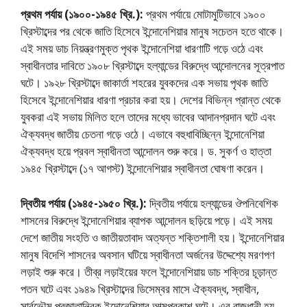
প্রথম পর্যায় (১৯০০-১৯৪৫ খ্রি.):
প্রথম পর্যায়ে মােটামুটিভাবে ১৯০০
খ্রিস্টাব্দের পর থেকে জাতি হিসেবে ইন্দোনেশিয়ার মানুষ সচেতন হতে থাকে।
এই সময় ডাচ নিয়ন্ত্রণমুক্ত পৃথক ইন্দোনেশিয়া ধারণাটি গড়ে ওঠে এবং
স্বাধীনতার দাবিতে ১৯০৮ খ্রিস্টাব্দে হল্যান্ডের বিরুদ্ধে আন্দোলনের সূত্রপাত
ঘটে। ১৯২৮ খ্রিস্টাব্দে জাকার্তা শহরের যুবকদের এক সভায় পৃথক জাতি
হিসেবে ইন্দোনেশিয়ার ধারণা প্রচার করা হয়। দেশের বিভিন্ন প্রান্ত থেকে
যুবকরা এই সভায় মিলিত হলে তাদের মধ্যে ভাবের আদানপ্রদান ঘটে এবং
ঐক্যবদ্ধ জাতীয় চেতনা গড়ে ওঠে। এভাবে বহুধাবিচ্ছিন্ন ইন্দোনেশিয়া
ঐক্যবদ্ধ হয়ে প্রবল স্বাধীনতা আন্দোলন শুরু করে। ড. সুকর্ণ ও হাত্তা
১৯৪৫ খ্রিস্টাব্দে (১৭ আগস্ট) ইন্দোনেশিয়ার স্বাধীনতা ঘােষণা করেন।
দ্বিতীয় পর্যায় (১৯৪৫-১৯৫০ খ্রি.):
দ্বিতীয় পর্যায়ে হল্যান্ডের ঔপনিবেশিক
শাসনের বিরুদ্ধে ইন্দোনেশিয়ার ব্যাপক আন্দোলন ছড়িয়ে পড়ে। এই সময়
দেশে জাতীয় সংহতি ও জাতীয়তাবাদ অত্যন্ত শক্তিশালী হয়। ইন্দোনেশিয়ার
মানুষ বিদেশি শাসনের অবসান ঘটিয়ে স্বাধীনতা অর্জনের উদ্দেশ্যে মরণপণ
লড়াই শুরু করে। তীব্র লড়াইয়ের ফলে ইন্দোনেশিয়ায় ডাচ শক্তির চূড়ান্ত
পতন ঘটে এবং ১৯৪৯ খ্রিস্টাব্দের ডিসেম্বর মাসে ঐক্যবদ্ধ, স্বাধীন,
সার্বভৌম প্রজাতান্ত্রিক ইন্দোনেশিয়ার আত্মপ্রকাশ ঘটে। এর রাজধানী হয়