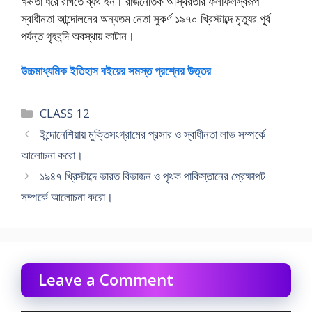
ক্ষমতা ধরে রাখতে ব্যর্থ হন। রাজনৈতিক অস্থিরতার ফলাফলস্বরূপ
স্বাধীনতা আন্দোলনের অন্যতম নেতা সুকর্ণ ১৯৭০ খ্রিস্টাব্দে মৃত্যুর পূর্ব
পর্যন্ত গৃহবন্দি অবস্থায় কাটান।
উচ্চমাধ্যমিক ইতিহাস বইয়ের সমস্ত প্রশ্নের উত্তর
Categories
CLASS 12
ইন্দোনেশিয়ায় মুক্তিসংগ্রামের প্রসার ও স্বাধীনতা লাভ সম্পর্কে
আলােচনা করাে।
১৯৪৭ খ্রিস্টাব্দে ভারত বিভাজন ও পৃথক পাকিস্তানের প্রেক্ষাপট
সম্পর্কে আলােচনা করাে।
Leave a Comment