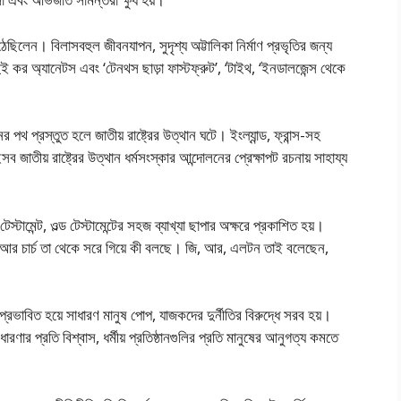
উঠেছিলেন। বিলাসবহুল জীবনযাপন, সুদৃশ্য অট্টালিকা নির্মাণ প্রভৃতির জন্য
 দুই কর অ্যানেটস এবং ‘টেনথস ছাড়া ফাস্টফ্রুট’, ‘টাইথ, ‘ইনডালজেন্স থেকে
পথ প্রস্তুত হলে জাতীয় রাষ্ট্রের উত্থান ঘটে। ইংল্যান্ড, ফ্রান্স-সহ
জাতীয় রাষ্ট্রের উত্থান ধর্মসংস্কার আন্দোলনের প্রেক্ষাপট রচনায় সাহায্য
স্টামেন্ট, ওল্ড টেস্টামেন্টের সহজ ব্যাখ্যা ছাপার অক্ষরে প্রকাশিত হয়।
ছে, আর চার্চ তা থেকে সরে গিয়ে কী বলছে। জি, আর, এলটন তাই বলেছেন,
প্রভাবিত হয়ে সাধারণ মানুষ পােপ, যাজকদের দুর্নীতির বিরুদ্ধে সরব হয়।
ণার প্রতি বিশ্বাস, ধর্মীয় প্রতিষ্ঠানগুলির প্রতি মানুষের আনুগত্য কমতে