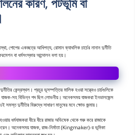
দোলনের কারণ, পটভূমি বা
।
থা, পােপের একচ্ছত্র আধিপত্য, রােমান ক্যাথলিক চার্চের নানান দুর্নীতি
‘রিফরমেশন বা ধর্মসংস্কার আন্দোলন বলা হয়।
ুর্নীতির কেন্দ্রস্থল। প্রচুর ভূসম্পত্তির মালিক হওয়া সত্ত্বেও চার্চগুলিকে
ণে যাজক-সহ বিভিন্ন পদ ছিল লােভনীয়। অনেকসময় যাজকরা ইনডালজেন্স
ই সমস্ত দুর্নীতির বিরুদ্ধে সাধারণ মানুষের মনে ক্ষোভ জন্মায়।
 হওয়ায় ধর্মযাজকরা ধীরে ধীরে রাজার অভিষেক থেকে শুরু করে রাজাকে
 শুরু করেন। অনেকসময় যাজক, রাজ-নির্মাতা (Kingmaker)-র ভূমিকা
া এবং অভিজাত সামন্তরা ক্ষুধ হয়।