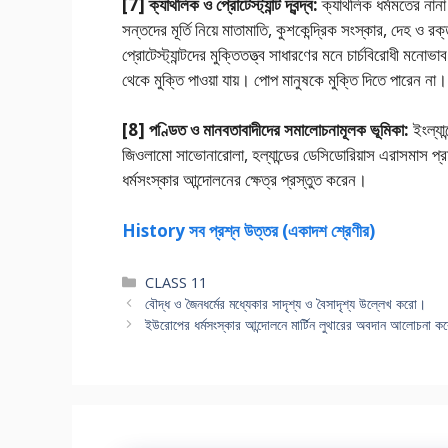
[7] ক্যাথলিক ও প্রোটেস্ট্যান্ট দ্বন্দ্ব:
ক্যাথলিক ধর্মমতের‌ নানা স
সন্তদের মূর্তি নিয়ে মাতামাতি, কুশকেন্দ্রিক সংস্কার, দেহ ও রক্
প্রোটেস্ট্যান্টদের মুক্তিতত্ত্ব সাধারণের মনে চার্চবিরােধী মনাে
থেকে মুক্তি পাওয়া যায়। পোপ মানুষকে মুক্তি দিতে পারেন না।
[8] পণ্ডিত ও মানবতাবাদীদের সমালােচনামূলক ভূমিকা:‌
ইংল্যান
জিওলামাে সাভােনারােলা, হল্যান্ডের ডেসিডােরিয়াস এরাসমাস প্রম
ধর্মসংস্কার আন্দোলনের ক্ষেত্র প্রস্তুত করেন।
History সব প্রশ্ন উত্তর (একাদশ শ্রেণীর)
Categories
CLASS 11
বৌদ্ধ ও জৈনধর্মের মধ্যেকার সাদৃশ্য ও বৈসাদৃশ্য উল্লেখ করাে।
ইউরােপের ধর্মসংস্কার আন্দোলনে মার্টিন লুথারের অবদান আলােচনা ক