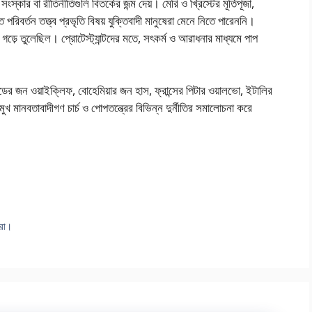
ংস্কার বা রীতিনীতিগুলি বিতর্কের জন্ম দেয়। মেরি ও খ্রিস্টের মূর্তিপূজা,
ত পরিবর্তন তত্ত্ব প্রভৃতি বিষয় যুক্তিবাদী মানুষেরা মেনে নিতে পারেননি।
ভাব গড়ে তুলেছিল। প্রােটেস্ট্যান্টদের মতে, সৎকর্ম ও আরাধনার মাধ্যমে পাপ
্ডের জন ওয়াইক্লিফ, বােহেমিয়ার জন হাস, ফ্রান্সের পিটার ওয়ালভাে, ইটালির
ুখ মানবতাবাদীগণ চার্চ ও পােপতন্ত্রের বিভিন্ন দুর্নীতির সমালােচনা করে
রাে।