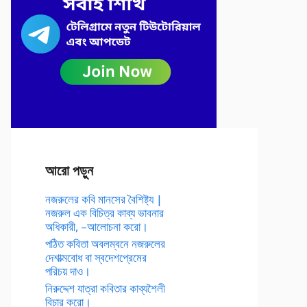
আরো পড়ুন
নজরুলের কবি মানসের বৈশিষ্ট্য |
নজরুল এক বিচিত্র কাব্য ভাবনার
অধিকারী, –আলোচনা করো।
পঠিত কবিতা অবলম্বনে নজরুলের
দেশাত্মবোধ বা স্বদেশপ্রেমের
পরিচয় দাও।
নিরুদ্দেশ যাত্রা কবিতার কাব্যশৈলী
বিচার করো।