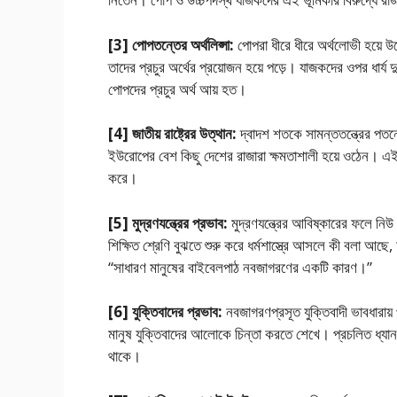
[3] পােপতন্তের অর্থলিপ্সা:
পােপরা ধীরে ধীরে অর্থলােভী‌ হয়ে 
তাদের প্রচুর অর্থের প্রয়ােজন হয়ে পড়ে। যাজকদের ওপর ধার্য
পােপদের প্রচুর অর্থ আয় হত।
[4] জাতীয় রাষ্ট্রের উত্থান:
দ্বাদশ শতকে সামন্ততন্ত্রের পতনের 
ইউরােপের বেশ কিছু দেশের রাজারা ক্ষমতাশালী হয়ে ওঠেন। এইসব 
করে।
[5] মুদ্রণযন্ত্রের প্রভাব:
মুদ্রণযন্ত্রের আবিষ্কারের ফলে নিউ টে
শিক্ষিত শ্রেণি বুঝতে শুরু করে ধর্মশাস্ত্রে আসলে কী বলা আ
“সাধারণ মানুষের বাইবেলপাঠ নবজাগরণের একটি কারণ।”
[6] যুক্তিবাদের প্রভাব:
নবজাগরণপ্রসূত যুক্তিবাদী ভাবধারায় 
মানুষ যুক্তিবাদের আলােকে চিন্তা করতে শেখে। প্রচলিত ধ্যানধার
থাকে।