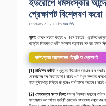
ইউরােপে ধর্মসংস্কার আন্
প্রেক্ষাপট বিশ্লেষণ করাে
February 21, 2024
by
সবাই শিখি
সূচনা:
ষােড়শ শতকে উত্তর ও পশ্চিম ইউরােপে প্রচলিত ধর্মব্যবস্
প্রভৃতির বিরুদ্ধে যে ধর্মীয় সংস্কার আন্দোলন শুরু হয়, তাকে 
ধর্মসংস্কার আন্দোলনের পটভূমি বা প্রেক্ষাপট
[1] চার্চগুলির দুর্নীতি:
মধ্যযুগের ইউরােপে চার্চগুলি ছিল যাবতীয় দ
কোনােরকম কর দিতে হত না। চার্চের এই বিপুল সম্পদের কার
নামে মুক্তিপত্র বিক্রির মাধ্যমেও অর্থ আদায় করতেন। চার্চের এ
[2] পােপতন্তের ক্ষমতা লিপ্সা:
সমগ্র খ্রিস্টান জগতের ধর্মগুরু
ক্ষমতাচ্যুত করা পর্যন্ত প্রতিটি ক্ষেত্রেই হস্তক্ষেপ করতে
নিতেন। পােপ ও উচ্চপদস্থ যাজকদের এই ভূমিকার বিরুদ্ধে রাজ