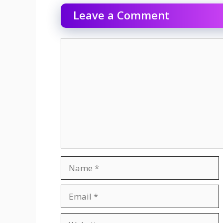
Leave a Comment
Comment
Name
Email
Website