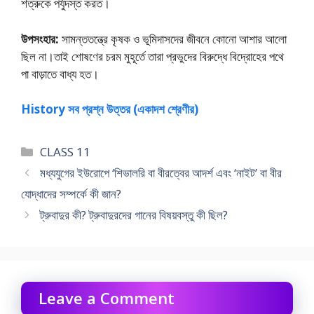
শত্রুকে পর্যুদস্ত করত।
উপসংহার:
সামন্ততন্ত্রে কৃষক ও ভূমিদাসদের জীবনে কোনাে আশার আলাে
ছিল না।তাই শােষণের চরম মুহূর্তে তারা প্রভুদের বিরুদ্ধে বিদ্রোহের পথে
পা বাড়াতে বাধ্য হত।
History সব প্রশ্ন উত্তর (একাদশ শ্রেণীর)
Categories
CLASS 11
মধ্যযুগের ইউরােপে ‘শিভালরি বা বীরত্বের আদর্শ এবং ‘নাইট’ বা বীর
যােদ্ধাদের সম্পর্কে কী জান?
ট্রুবাদুর কী? ট্রুবাদুরদের গানের বিষয়বস্তু কী ছিল?
Leave a Comment