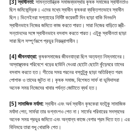
[3] স্বাধীনতা:
সামন্ততান্ত্রিক সমাজব্যবস্থায় কৃষক সমাজের স্বাধীনতাও
ছিল জমিকেন্দ্রিক। এদের মধ্যে স্বাধীন কৃষকরা ব্যক্তিগতভাবে স্বাধীন
ছিল। ভিলেইনরা সপ্তাহের নির্দিষ্ট কয়েকটি দিন ছাড়া বাকি দিনগুলি
স্বাধীনভাবে নিজের জমিতে কাজ করতে পারত। সারা নিজের বাড়িতে স্ত্রী-
সন্তানদের সঙ্গে স্বাধীনভাবে বসবাস করতে পারত। এটুকু স্বাধীনতা ছাড়া
সারা ছিল সম্পূর্ণরূপে প্রভুর নিয়ন্ত্রাগাধীন।
[4] জীবনযাত্রা:
কৃষকসমাজের জীবনযাত্রা ছিল অত্যন্ত নিম্নমানের।
অস্বাস্থ্যকর পরিবেশে খড়ের ছাউনি দেওয়া ছােটো ছােটো কুঁড়েঘরে তাদের
বসবাস করতে হত। শীতের সময় পরনের বস্তুটুকু ছাড়া অতিরিক্ত গরম
পােশাক ও তাদের জুটত না। কৃষক সমাজ, বিশেষত সার্ফ বা ভূমিদাসরা
অনেক সময় নিজেদের খাবার পর্যন্ত জোটাতে ব্যর্থ হত।
[5] সামাজিক মর্যাদা:
স্বাধীন এবং অর্ধ স্বাধীন কৃষকেরা যতটুকু সামাজিক
মর্যাদা পেত, সার্ফরা তার ভগ্নাংশও পেত না। সার্ফের পরিবারের সদস্যদের
অনেক সময় প্রভুর জমিতে এবং অন্যান্য কাজে বেগার শ্রম দিতে হত। এর
বিনিময়ে তারা শুধু খােরাকি পেত।