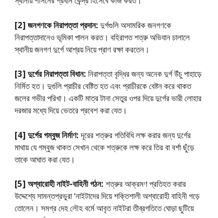
স্থানীয় শাসনের প্রধান কেন্দ্র হিসেবে কাজ করত।
[2] জনগণকে নিরাপত্তা প্রদান:
দুর্গগুলি অসামরিক জনগণকে
নিরাপত্তাদানেও ভূমিকা পালন করত। বহিরাগত শত্রু অভিযান চালালে
স্থানীয় জনগণ দুর্গে আশ্রয় নিয়ে প্রাণ রক্ষা করতেন।
[3] দুর্গের নিরাপত্তা বিধান:
নিরাপত্তা বৃদ্ধির জন্য অনেক দুর্গ উঁচু পাহাড়ে
নির্মিত হত। দুর্গুলি প্রাচীর বেষ্টিত হত এবং প্রাচীরকে বেষ্টন করে থাকত
জলের গভীর পরিখা। একটি মাত্র টানা সেতুর ওপর দিয়ে দুর্গের ভারী লােহার
দরজার মধ্যে দিয়ে ভেতরে প্রবেশ করা যেত।
[4] দুর্গের গম্বুজ নির্মাণ:
দূরের শত্রুর গতিবিধি লক্ষ করার জন্য দুর্গের
মাথায় যে গম্বুজ থাকত সেখান থেকে শত্রুকে লক্ষ করে তির বা বর্শা ছুঁড়ে
তাকে আঘাত করা যেত।
[5] অশ্বারােহী নাইট-বাহিনী গঠন:
শত্রুর আক্রমণ প্রতিহত করার
উদ্দেশ্যে সামন্তপ্রভুরা ‘নাইটাদের দিয়ে শক্তিশালী অশ্বারােহী বাহিনী গড়ে
তােলেন। সমগ্র দেহ লৌহ বর্মে আবৃত নাইটরা তীব্রগতিতে ঘােড়া ছুটিয়ে