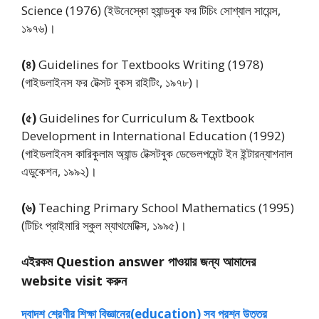
Science (1976) (ইউনেস্কো হ্যান্ডবুক ফর টিচিং সােশ্যাল সায়েন্স,
১৯৭৬)।
(৪)
Guidelines for Textbooks Writing (1978)
(গাইডলাইনস ফর টেক্সট বুকস রাইটিং, ১৯৭৮)।
(৫)
Guidelines for Curriculum & Textbook
Development in International Education (1992)
(গাইডলাইনস কারিকুলাম অ্যান্ড টেক্সটবুক ডেভেলপমেন্ট ইন ইন্টারন্যাশনাল
এডুকেশন, ১৯৯২)।
(৬)
Teaching Primary School Mathematics (1995)
(টিচিং প্রাইমারি স্কুল ম্যাথমেটিক্স, ১৯৯৫)।
এইরকম Question answer পাওয়ার জন্য আমাদের
website visit করুন
দ্বাদশ শ্রেণীর শিক্ষা বিজ্ঞানের(education) সব প্রশ্ন উত্তর