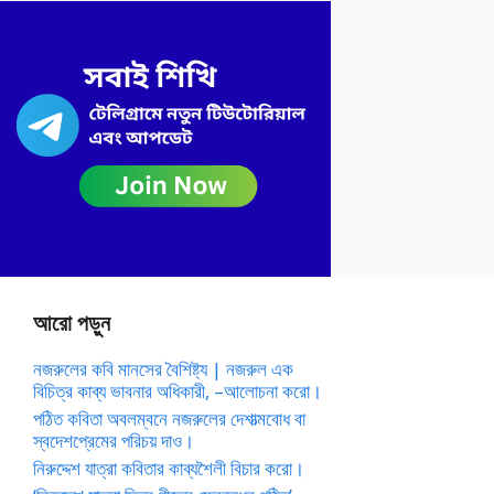
আরো পড়ুন
নজরুলের কবি মানসের বৈশিষ্ট্য | নজরুল এক
বিচিত্র কাব্য ভাবনার অধিকারী, –আলোচনা করো।
পঠিত কবিতা অবলম্বনে নজরুলের দেশাত্মবোধ বা
স্বদেশপ্রেমের পরিচয় দাও।
নিরুদ্দেশ যাত্রা কবিতার কাব্যশৈলী বিচার করো।