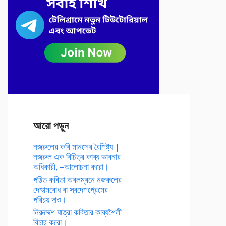
আরো পড়ুন
নজরুলের কবি মানসের বৈশিষ্ট্য |
নজরুল এক বিচিত্র কাব্য ভাবনার
অধিকারী, –আলোচনা করো।
পঠিত কবিতা অবলম্বনে নজরুলের
দেশাত্মবোধ বা স্বদেশপ্রেমের
পরিচয় দাও।
নিরুদ্দেশ যাত্রা কবিতার কাব্যশৈলী
বিচার করো।