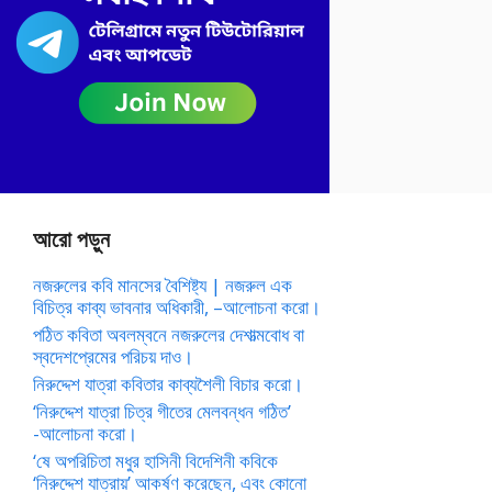
আরো পড়ুন
নজরুলের কবি মানসের বৈশিষ্ট্য | নজরুল এক
বিচিত্র কাব্য ভাবনার অধিকারী, –আলোচনা করো।
পঠিত কবিতা অবলম্বনে নজরুলের দেশাত্মবোধ বা
স্বদেশপ্রেমের পরিচয় দাও।
নিরুদ্দেশ যাত্রা কবিতার কাব্যশৈলী বিচার করো।
‘নিরুদ্দেশ যাত্রা চিত্র গীতের মেলবন্ধন গঠিত’
-আলোচনা করো।
‘ষে অপরিচিতা মধুর হাসিনী বিদেশিনী কবিকে
‘নিরুদ্দেশ যাত্রায়’ আকর্ষণ করেছেন, এবং কোনো