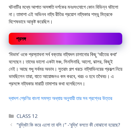
ঘটনাটির মধ্যে আপাত অসঙ্গতি দর্শকের মনঃসংযোগে কোন বিভিন্ন ঘটালো
না। তামাশা এই অভিনব নাট্য রীতির প্রয়োগ নাট্যকার শম্ভু মিত্রকে
বিশেষভাবে আকৃষ্ট করেছিল।
প্রসঙ্গ
‘বিভাব’ ওকে প্রস্তাবনা সর্ব বক্তার নাট্যদল চালানোর কিছু ‘আঁতের কথা’
বলেছেন। তাদের ভালো একটা মঞ্চ, সিনসিনারি, আলো, ঝালর, কিছুই
নেই। আছে শুধু সর্বময় অভাব। সুতরাং গল্প খরচে নাট্যাভিনয়ের প্রকল্প নিয়ে
ভাবছিলেন তারা, যাতে আয়োজনও কম করবে, খরচ ও হবে তথৈবচ। এ
প্রসঙ্গে নাট্যকার মারাঠি তামাশার কথা বলেছিলেন।
দ্বাদশ শ্রেণির বাংলা সমস্ত অধ্যায় অনুযায়ী তার সব প্রশ্নের উত্তর
Categories
CLASS 12
“বুদ্ধিটা কি করে এলো তা বলি।” -‘বুদ্ধি’ বলতে কী বোঝানো হয়েছে?