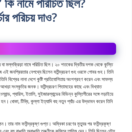
ি’ কি নামে পরিচিত ছিল?
্চার পরিচয় দাও?
দ্ধ বা মল্লক্রিড়া নামে পরিচিত ছিল। ২০ শতকের দ্বিতীয় দশক থেকে কুস্তি
 ষ এই জনপ্রিয়তার নেপথ্যে ছিলেন যতীন্দ্রচরণ গুহ ওরফে গোবর গুহ। তিনি
তিনি বিশ্বের নানা দেশে কুষ্টি প্রতিযোগিতায় অংশগ্রহণ করেন এবং সাফল্য
 আখড়া সংস্কৃতির জনক। যতীন্দ্রচরণ পিতামহের কাছে এবং বিখ্যাত
্ড, প্যারিস, ইতালি, সুইজারল্যান্ডের বিভিন্ন কুস্তিগীরের সঙ্গে লড়াইয়ে
ন হন। ধোকা, টিব্বি, কুল্লা ইত্যাদি বহু নতুন প্যাঁচ এর উদ্ভাবন করেন তিনি
। তার নাম ফনীন্দ্রকৃষ্ণ গুপ্ত। অম্বিকা চরণের মৃত্যুর পর ফনীন্দ্রকৃষ্ণ
া করেন এবং বহু বাঙালি অবাঙালি তরুণীকে কুস্তির তালিম দেন। তিনি ছিলেন লৌহ