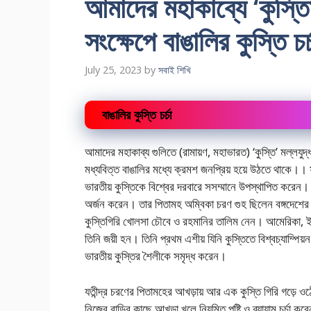
আমাদের মহাকাব্যে ‘কুস্ত
সংক্ষেপে বাঙালির কুস্তি চর
July 25, 2023
by
সবাই শিখি
বাঙালির কুস্তি চর্চা
আমাদের মহাকাব্য গুলিতে (রামায়ণ, মহাভারত) ‘কুস্তি’ মল্লযু
মধ্যবিত্ত বাঙালির মধ্যে ক্রমশ জনপ্রিয় হয়ে উঠতে থাকে।।
ভারতীয় কুস্তিকে বিশ্বের দরবারে সসম্মানে উপস্থাপিত করেন। 
অর্জন করেন। তার পিতামহ অম্বিকা চরণ গুহ ছিলেন বঙ্গদেশের
কুস্তিগিরি খোলসা চৌবে ও রহমানির তালিম নেন। আমেরিকা, ইংল্যান
তিনি জয়ী হন। তিনি প্রথম এশীয় যিনি কুস্তিতে বিশ্বচ্যাম্পিয়
ভারতীয় কুস্তির শৈলীকে সমৃদ্ধ করেন।
যতীন্দ্র চরণের পিতামহের আখড়ায় আর এক কুস্তি গিরি গড়ে ওঠেন
নিজের বাড়ির কাছে আখড়া খুলে নিয়মিত পুষ্টি ও ব্যায়াম চর্চ