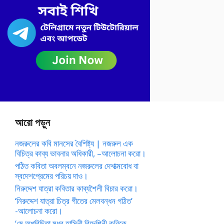
আরো পড়ুন
নজরুলের কবি মানসের বৈশিষ্ট্য | নজরুল এক
বিচিত্র কাব্য ভাবনার অধিকারী, –আলোচনা করো।
পঠিত কবিতা অবলম্বনে নজরুলের দেশাত্মবোধ বা
স্বদেশপ্রেমের পরিচয় দাও।
নিরুদ্দেশ যাত্রা কবিতার কাব্যশৈলী বিচার করো।
‘নিরুদ্দেশ যাত্রা চিত্র গীতের মেলবন্ধন গঠিত’
-আলোচনা করো।
‘ষে অপরিচিতা মধুর হাসিনী বিদেশিনী কবিকে