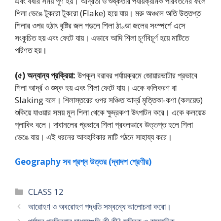
এবং বর্ষার সময় পূর্ণ হয়। আর্দ্রতা ও শুষ্কতার পর্যায়ক্রমিক পরিবর্তনের ফলে
শিলা ভেঙে টুকরাে টুকরাে (Flake) হয়ে যায়। মরু অঞ্চলে অতি উত্তপ্ত
শিলার ওপর হঠাৎ বৃষ্টির জল পড়লে শিলা ঠাণ্ডা জলের সংস্পর্শে এসে
সংকুচিত হয় এবং ফেটে যায়। এভাবে আদি শিলা চূর্ণবিচূর্ণ হয়ে মাটিতে
পরিণত হয়।
(৫) অন্যান্য প্রক্রিয়া:
উপকূল বরাবর পর্যায়ক্রমে জোয়ারভাটার প্রভাবে
শিলা আর্দ্র ও শুষ্ক হয় এবং শিলা ফেটে যায়। একে কলিকরণ বা
Slaking বলে। শিলাস্তরের ওপর সঞ্চিত আর্দ্র মৃত্তিকা-কণা (কলয়েড)
শুকিয়ে যাওয়ার সময় মূল শিলা থেকে ক্ষুদ্রকণা উৎপাটন করে। একে কলয়েড
প্লাকিং বলে। দাবানলের প্রভাবে শিলা প্রবলভাবে উত্তপ্ত হলে শিলা
ভেঙে যায়। এই ধরনের আবহবিকার মাটি গঠনে সাহায্য করে।
Geography সব প্রশ্ন উত্তর (দ্বাদশ শ্রেণীর)
Categories
CLASS 12
আরােহণ ও অবরােহণ পদ্ধতি সম্বন্ধে আলােচনা করাে।