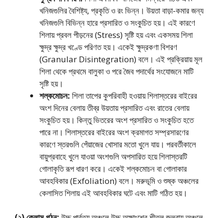
খনিজগুলির বৈশিষ্ট্য, প্রকৃতি ও রং ভিন্ন। উয়তা বাড়া-কমার জন্য
খনিজগুলি বিভিন্ন হারে প্রসারিত ও সংকুচিত হয়। এই কারণে
শিলায় প্রবল পীড়নের (Stress) সৃষ্টি হয় এবং একসময় শিলা
ক্ষুদ্র ক্ষুদ্র খণ্ডে পরিণত হয়। একেই ক্ষুদ্রকণা বিশরণ
(Granular Disintegration) বলে। এই প্রক্রিয়ায় মূল
শিলা থেকে প্রথমে বালুকা ও পরে জৈব পদার্থের সংযােজনে মাটি
সৃষ্টি হয়।
শল্কমােচন:
শিলা তাপের কুপরিবাহী হওয়ায় শিলাস্তরের বাইরের
অংশ দিনের বেলায় তীব্র উয়তায় প্রসারিত এবং রাতের বেলায়
সংকুচিত হয়। কিন্তু ভিতরের অংশ প্রসারিত ও সংকুচিত হতে
পারে না। শিলাস্তরের বাইরের অংশ ক্রমাগত সম্প্রসারণের
কারণে স্তরগুলি পেঁয়াজের খােসার মতাে খুলে যায়। পরবর্তীকালে
বায়ুপ্রবাহে খুলে যাওয়া অংশগুলি অপসারিত হয়ে শিলাস্তরটি
গােলাকৃতি রূপ ধারণ করে। একেই শল্কমােচন বা গােলাকার
আবহবিকার (Exfoliation) বলে। মরুভূমি ও শুষ্ক অঞ্চলের
কেলাসিত শিলায় এই আবহবিকার ঘটে এবং মাটি গঠিত হয়।
(২) কেলাস গঠন:
উচ্চ পার্বত্য অঞ্চলে উচ্চ অক্ষাংশের শীতল জলবায়ু অঞ্চলে