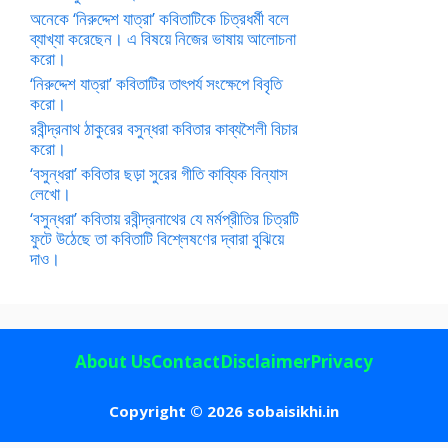
অনেকে ‘নিরুদ্দেশ যাত্রা’ কবিতাটিকে চিত্রধর্মী বলে
ব্যাখ্যা করেছেন। এ বিষয়ে নিজের ভাষায় আলোচনা
করো।
‘নিরুদ্দেশ যাত্রা’ কবিতাটির তাৎপর্য সংক্ষেপে বিবৃতি
করো।
রবীন্দ্রনাথ ঠাকুরের বসুন্ধরা কবিতার কাব্যশৈলী বিচার
করো।
‘বসুন্ধরা’ কবিতার ছড়া সুরের গীতি কাব্যিক বিন্যাস
লেখো।
‘বসুন্ধরা’ কবিতায় রবীন্দ্রনাথের যে মর্মপ্রীতির চিত্রটি
ফুটে উঠেছে তা কবিতাটি বিশ্লেষণের দ্বারা বুঝিয়ে
দাও।
About Us
Contact
Disclaimer
Privacy
Copyright © 2026 sobaisikhi.in