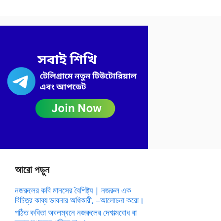
আরো পড়ুন
নজরুলের কবি মানসের বৈশিষ্ট্য | নজরুল এক
বিচিত্র কাব্য ভাবনার অধিকারী, –আলোচনা করো।
পঠিত কবিতা অবলম্বনে নজরুলের দেশাত্মবোধ বা