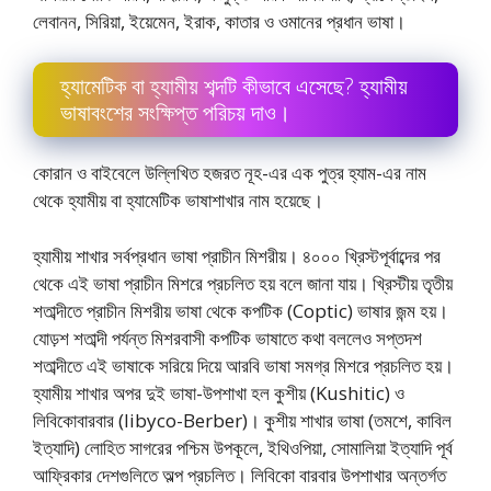
লেবানন, সিরিয়া, ইয়েমেন, ইরাক, কাতার ও ওমানের প্রধান ভাষা।
হ্যামেটিক বা হ্যামীয় শব্দটি কীভাবে এসেছে? হ্যামীয়
ভাষাবংশের সংক্ষিপ্ত পরিচয় দাও।
কোরান ও বাইবেলে উল্লিখিত হজরত নূহ-এর এক পুত্র হ্যাম-এর নাম
থেকে হ্যামীয় বা হ্যামেটিক ভাষাশাখার নাম হয়েছে।
হ্যামীয় শাখার সর্বপ্রধান ভাষা প্রাচীন মিশরীয়। ৪০০০ খ্রিস্টপূর্বাব্দের পর
থেকে এই ভাষা প্রাচীন মিশরে প্রচলিত হয় বলে জানা যায়। খ্রিস্টীয় তৃতীয়
শতাব্দীতে প্রাচীন মিশরীয় ভাষা থেকে কপটিক (Coptic) ভাষার জন্ম হয়।
যােড়শ শতাব্দী পর্যন্ত মিশরবাসী কপটিক ভাষাতে কথা বললেও সপ্তদশ
শতাব্দীতে এই ভাষাকে সরিয়ে দিয়ে আরবি ভাষা সমগ্র মিশরে প্রচলিত হয়।
হ্যামীয় শাখার অপর দুই ভাষা-উপশাখা হল কুশীয় (Kushitic) ও
লিবিকোবারবার (libyco-Berber)। কুশীয় শাখার ভাষা (তমশে, কাবিল
ইত্যাদি) লােহিত সাগরের পশ্চিম উপকূলে, ইথিওপিয়া, সােমালিয়া ইত্যাদি পূর্ব
আফ্রিকার দেশগুলিতে অল্প প্রচলিত। লিবিকো বারবার উপশাখার অন্তর্গত