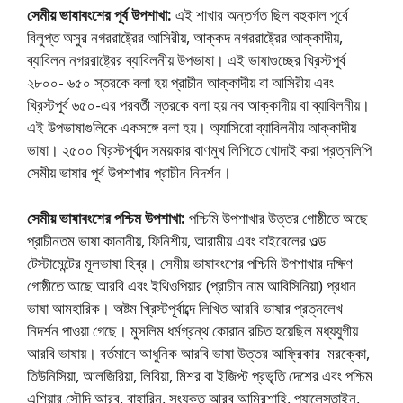
সেমীয় ভাষাবংশের পূর্ব উপশাখা:
এই শাখার অন্তর্গত ছিল বহুকাল পূর্বে
বিলুপ্ত অসুর নগররাষ্ট্রের আসিরীয়, আক্কদ নগররাষ্ট্রের আক্কাদীয়,
ব্যাবিলন নগররাষ্ট্রের ব্যাবিলনীয় উপভাষা। এই ভাষাগুচ্ছের খ্রিস্টপূর্ব
২৮০০- ৬৫০ স্তরকে বলা হয় প্রাচীন আক্কাদীয় বা আসিরীয় এবং
খ্রিস্টপূর্ব ৬৫০-এর পরবর্তী স্তরকে বলা হয় নব আক্কাদীয় বা ব্যাবিলনীয়।
এই উপভাষাগুলিকে একসঙ্গে বলা হয়। অ্যাসিরাে ব্যাবিলনীয় আক্কাদীয়
ভাষা। ২৫০০ খ্রিস্টপূর্বাব্দ সময়কার বাণমুখ লিপিতে খােদাই করা প্রত্নলিপি
সেমীয় ভাষার পূর্ব উপশাখার প্রাচীন নিদর্শন।
সেমীয় ভাষাবংশের পশ্চিম উপশাখা:
পশ্চিমি উপশাখার উত্তর গােষ্ঠীতে আছে
প্রাচীনতম ভাষা কানানীয়, ফিনিশীয়, আরামীয় এবং বাইবেলের ওল্ড
টেস্টামেন্টের মূলভাষা হিব্র। সেমীয় ভাষাবংশের পশ্চিমি উপশাখার দক্ষিণ
গােষ্ঠীতে আছে আরবি এবং ইথিওপিয়ার (প্রাচীন নাম আবিসিনিয়া) প্রধান
ভাষা আমহারিক। অষ্টম খ্রিস্টপূর্বাব্দে লিখিত আরবি ভাষার প্রত্নলেখ
নিদর্শন পাওয়া গেছে। মুসলিম ধর্মগ্রন্থ কোরান রচিত হয়েছিল মধ্যযুগীয়
আরবি ভাষায়। বর্তমানে আধুনিক আরবি ভাষা উত্তর আফ্রিকার মরক্কো,
তিউনিসিয়া, আলজিরিয়া, লিবিয়া, মিশর বা ইজিপ্ট প্রভৃতি দেশের এবং পশ্চিম
এশিয়ার সৌদি আরব, বাহারিন, সংযুক্ত আরব আমিরশাহি, প্যালেস্তাইন,