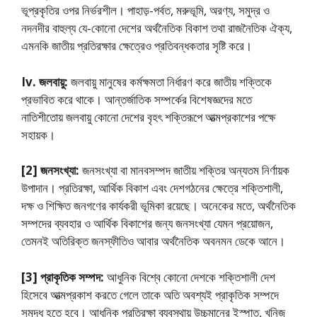
ভূপ্রকৃতির ওপর নির্ভরশীল। পাহাড়-পর্বত, মরুভূমি, অরণ্য, সমুদ্র ও
নদনদীর বাহুল্য যে-কোনো দেশের অর্থনৈতিক বিকাশ তথা রাজনৈতিক ঐক্য,
এমনকি জাতীয় প্রতিরক্ষার ক্ষেত্রেও প্রতিবন্ধকতার সৃষ্টি করে।
Iv.
জলবায়ু:
জলবায়ু মানুষের কর্মক্ষমতা নির্ধারণ করে জাতীয় শক্তিকে
প্রভাবিত করে থাকে। আন্তর্জাতিক সম্পর্কের বিশেষজ্ঞদের মতে
নাতিশীতোয় জলবায়ু কোনো দেশের বৃহৎ শক্তিরূপে আত্মপ্রকাশের পক্ষে
সহায়ক।
[2] জনসংখ্যা:
জনসংখ্যা বা মানবসম্পদ জাতীয় শক্তির অন্যতম নির্ণায়ক
উপাদান। প্রতিরক্ষা, আর্থিক বিকাশ এবং দেশগঠনের ক্ষেত্রে শক্তিশালী,
দক্ষ ও শিক্ষিত জনগণের কার্যকরী ভূমিকা রয়েছে। অনেকের মতে, অর্থনৈতিক
সম্পদের ব্যবহার ও আর্থিক বিকাশের জন্য জনসংখ্যা যেমন প্রয়োজন,
তেমনই অতিরিক্ত জনস্ফীতিও আবার অর্থনৈতিক অবনমন ডেকে আনে।
[3] প্রাকৃতিক সম্পদ:
আধুনিক বিশ্বে কোনো দেশকে শক্তিশালী দেশ
হিসেবে আত্মপ্রকাশ করতে গেলে তাকে অতি অবশ্যই প্রাকৃতিক সম্পদে
সমৃদ্ধ হতে হবে। আধুনিক প্রতিরক্ষা ব্যবস্থায় উচ্চমানের ইস্পাত, খনিজ