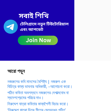
আরো পড়ুন
নজরুলের কবি মানসের বৈশিষ্ট্য | নজরুল এক
বিচিত্র কাব্য ভাবনার অধিকারী, –আলোচনা করো।
পঠিত কবিতা অবলম্বনে নজরুলের দেশাত্মবোধ বা
স্বদেশপ্রেমের পরিচয় দাও।
নিরুদ্দেশ যাত্রা কবিতার কাব্যশৈলী বিচার করো।
‘নিরুদ্দেশ যাত্রা চিত্র গীতের মেলবন্ধন গঠিত’