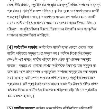
তেল, ইউরেনিয়াম, প্লুটোনিয়াম প্রভৃতি গুরুত্বপূর্ণ খনিজ সম্পদের অত্যন্ত
প্রয়োজন। প্রাকৃতিক সম্পদ হিসেবে কৃষিজ দ্রব্য ও খাদ্যশস্যেরও একটি
গুরুত্বপূর্ণ ভূমিকা রয়েছে। খাদ্যশস্যে স্বয়ম্ভরতা অর্জন কোনো একটি
দেশের জাতীয় শক্তি ও সামর্থ্য অর্জনের ক্ষেত্রে সহায়ক উপাদান হিসেবে
স্বীকৃত। প্রযুক্তিবিদ্যার বিকাশ, শিল্পোন্নয়ন ইত্যাদির জন্য প্রাকৃতিক
সম্পদের প্রয়োজনীয়তা অপরিহার্য।
[4] অর্থনৈতিক সামর্থ্য:
অর্থনৈতিক সামর্থ্য ছাড়া কোনো দেশের পক্ষে
জাতীয় শক্তিতে সমৃদ্ধ হওয়া সম্ভব নয়। বর্তমান বিশ্বে শিল্পোন্নত
দেশগুলি এই কারণে জাতীয় শক্তির দিক থেকে সুবিধাজনক অবস্থায়
রয়েছে। বস্তুত যে- কোনো দেশের অর্থনৈতিক বিকাশের হার অনুকূল না
হলে তার পক্ষে মানবসম্পদ ও প্রাকৃতিক সম্পদের সদ্‌ব্যবহার করা সম্ভব
নয়। তা ছাড়া এই সম্পদকে কাজে লাগানোর জন্য প্রযুক্তিবিদ্যার জ্ঞান
প্রয়োজন। এই প্রযুক্তিবিদ্যাগত জ্ঞানের অভাবনীয় উন্নতি ঘটিয়ে জাপান
বর্তমানে নিজেকে অর্থনৈতিক দিক থেকে শক্তিধর রাষ্ট্র হিসেবে প্রতিষ্ঠিত
করতে সক্ষম হয়েছে।
[5] সামরিক ব্যবস্থা:
বর্তমান আন্তর্জাতিক পরিস্থিতিতে শক্তিশালী