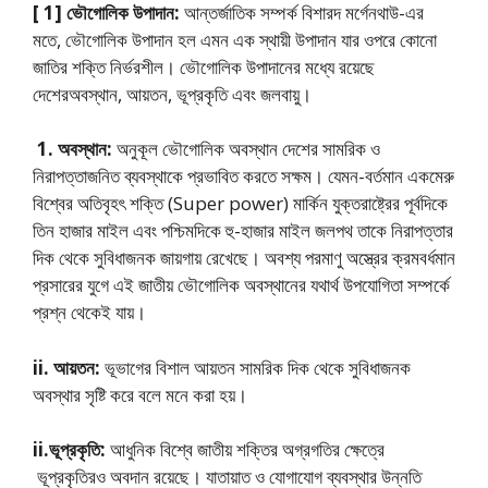
[ 1]
ভৌগোলিক উপাদান:
আন্তর্জাতিক সম্পর্ক বিশারদ মর্গেনথাউ-এর
মতে, ভৌগোলিক উপাদান হল এমন এক স্থায়ী উপাদান যার ওপরে কোনো
জাতির শক্তি নির্ভরশীল। ভৌগোলিক উপাদানের মধ্যে রয়েছে
দেশেরঅবস্থান, আয়তন, ভূপ্রকৃতি এবং জলবায়ু।
1.
অবস্থান:
অনুকূল ভৌগোলিক অবস্থান দেশের সামরিক ও
নিরাপত্তাজনিত ব্যবস্থাকে প্রভাবিত করতে সক্ষম। যেমন-বর্তমান একমেরু
বিশ্বের অতিবৃহৎ শক্তি (Super power) মার্কিন যুক্তরাষ্ট্রের পূর্বদিকে
তিন হাজার মাইল এবং পশ্চিমদিকে হু-হাজার মাইল জলপথ তাকে নিরাপত্তার
দিক থেকে সুবিধাজনক জায়গায় রেখেছে। অবশ্য পরমাণু অস্ত্রের ক্রমবর্ধমান
প্রসারের যুগে এই জাতীয় ভৌগোলিক অবস্থানের যথার্থ উপযোগিতা সম্পর্কে
প্রশ্ন থেকেই যায়।
ii.
আয়তন:
ভূভাগের বিশাল আয়তন সামরিক দিক থেকে সুবিধাজনক
অবস্থার সৃষ্টি করে বলে মনে করা হয়।
ii.
ভূপ্রকৃতি:
আধুনিক বিশ্বে জাতীয় শক্তির অগ্রগতির ক্ষেত্রে
ভূপ্রকৃতিরও অবদান রয়েছে। যাতায়াত ও যোগাযোগ ব্যবস্থার উন্নতি