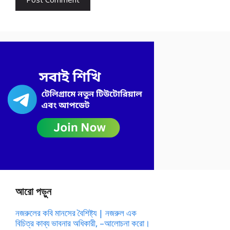
আরো পড়ুন
নজরুলের কবি মানসের বৈশিষ্ট্য | নজরুল এক
বিচিত্র কাব্য ভাবনার অধিকারী, –আলোচনা করো।