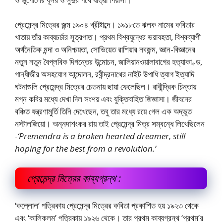
প্রেমেন্দ্র মিত্রের জন্ম ১৯০৪ খ্রীষ্টাব্দে। ১৯১৮তে ঝলক নামের কবিতার
খাতায় তাঁর কাব্যচর্চার সূত্রপাত। প্রথম বিশ্বযুদ্ধের ভয়াবহতা, বিশ্বব্যাপী
অর্থনৈতিক মন্দা ও অনিশ্চয়তা, সােভিয়েত রাশিয়ার নবজন্ম, জ্ঞান-বিজ্ঞানের
নতুন নতুন বৈপ্লবিক দিগন্তের উন্মােচন, জালিয়ানওয়ালাবাগের হত্যাকাণ্ড,
গান্ধীজীর অসহযােগ আন্দোলন, রবীন্দ্রনাথের নাইট উপাধি ত্যাগ ইত্যাদি
ঘটনাগুলি প্রেমেন্দ্র মিত্রের চেতনায় ছায়া ফেলেছিল। রাবীন্দ্রিক চিন্তায়
মগ্ন কবির মধ্যে দেখা দিল সংশয় এবং যুক্তিবাহিত জিজ্ঞাসা। জীবনের
বঞ্চিত যন্ত্রণামুর্তি তিনি দেখেছেন, তবু তার মধ্যে রয়ে গেল এক অদ্ভুত
নস্টালজিয়াে। অন্নদাশংকর রায় তাই প্রেমেন্দ্র মিত্র সম্বন্ধে লিখেছিলেন
-‘Premendra is a broken hearted dreamer, still
hoping for the best from a revolution.’
প্রেমেন্দ্র মিত্রের কাব্যগ্রন্থ :
‘কল্লোল’ পত্রিকায় প্রেমেন্দ্র মিত্রের কবিতা প্রকাশিত হয় ১৯২৩ থেকে
এবং ‘কালিকলম’ পত্রিকায় ১৯২৬ থেকে। তার প্রথম কাব্যগ্রন্থ ‘প্রথম’র