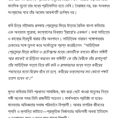
মানসিক দৃঢ়তা তার মধ্যে প্রতিফলিত হতে দেখি। নৈরাজ্য নয়, বরং সংঘবদ্ধ
সংগ্রামের পথে তাঁর অমােঘ আকর্ষণটি দুর্লক্ষ্য নয়।
কবি চিত্র নাট্যকার গল্পকার প্রেমেন্দ্র মিত্র উত্তর রৈবিক বাংলা কবিতার
এক অন্যতম পুরোধা, কল্লোলের বিখ্যাত ‘ট্রায়ো’র একজন’। কথা সাহিত্যে
ও কাব্যের দ্বিমুখী ধারায় তাঁর অবগাহন। সাহিত্যিক নারায়ণ গঙ্গোপাধ্যায়
চেকভের সঙ্গে তুলনা করে সকৌতুকে প্রশ্ন করেছিলেন
“সাহিত্যিক
প্রেমেন্দ্র মিত্র কবিতা ও ছোটগল্পের মধ্যে কোনটিকে বলবেন জীবন সঙ্গিনী
আর কাকেই বা চিহ্নিত করবেন মম সঙ্গিনী? কে তাঁর বৈধীকে তাঁর রাগানুগা?
তাঁর সাহিত্যিক সত্তা নিয়ে যদি কবি ও গল্পকারদের মধ্যে সন্ত কবীরের
শবদেহের মতো বিরোধ বাঁধে তা হলে, কবীরের ভক্তদলের মত কোনো পক্ষই
হতাশ হবেন না।”
মূলত কবিতায় তিনি প্রধানত সামাজিক, ঘাম ঝড়া খেটে খাওয়া মানুষের নিত্য
সঙ্গী অনেক সময় তিনি রাজনীতি সচেতন। মার্কসবাদে প্রতিষ্ঠা না হয়েও
মানবতার অভিজ্ঞতায় সমাজ পরিবর্তনে বিশ্বাসী। আবার নাগরিক জীবনের
গ্লানি ও ক্লান্তি কাটাতে—প্রাকৃতিক নির্জনতার অভিলাষী অথবা ইতিহাস
ও ভূগোলের ধূসর ও সুদুর পথে যাত্রা পিয়াসী।