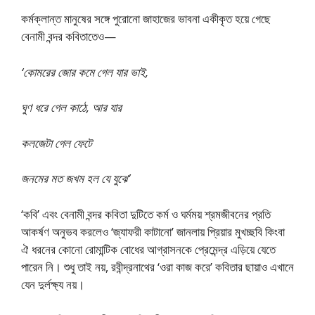
কর্মক্লান্ত মানুষের সঙ্গে পুরােনাে জাহাজের ভাবনা একীকৃত হয়ে গেছে
বেনামী বন্দর কবিতাতেও—
‘কোমরের জোর কমে গেল যার ভাই,
ঘুণ ধরে গেল কাঠে, আর যার
কলজেটা গেল ফেটে
জনমের মত জখম হল যে যুঝে’
‘কবি’ এবং বেনামী বন্দর কবিতা দুটিতে কর্ম ও ঘর্মময় শ্রমজীবনের প্রতি
আকর্ষণ অনুভব করলেও ‘জ্যাফরী কাটানাে’ জানলায় প্রিয়ার মুখচ্ছবি কিংবা
ঐ ধরনের কোনাে রােমান্টিক বােধের আগ্রাসনকে প্রেমেন্দ্র এড়িয়ে যেতে
পারেন নি। শুধু তাই নয়, রবীন্দ্রনাথের ‘ওরা কাজ করে’ কবিতার ছায়াও এখানে
যেন দুর্লক্ষ্য নয়।