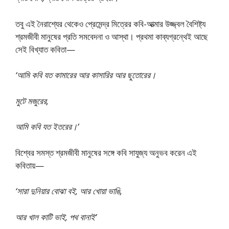
তবু এই নৈরাশ্যের থেকেও প্রেমেন্দ্র মিত্রের কবি-আত্মার উজ্জ্বল বৈশিষ্ট্য
শ্রমজীবী মানুষের প্রতি সমবেদনা ও আস্থা। প্রথমা কাব্যগ্রন্থেই আছে
সেই বিখ্যাত কবিতা—
‘আমি কবি যত কামারের আর কাসারির আর ছুতােরের।
মুটে মজুরের,
আমি কবি যত ইতরের।’
বিশ্বের সমস্ত শ্রমজীবী মানুষের সঙ্গে কবি সাযুজ্য অনুভব করেন এই
কবিতায়—
‘সারা দুনিয়ার বােঝা বই, আর খােয়া ভাঙি,
আর খাল কাটি ভাই, পথ বানাই’