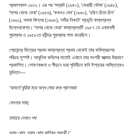
প্রকাশকাল ১৯৩২। এর পর ‘সম্রাট (১৯৪০), ‘ফেরারী ফৌজ’ (১৯৪৮),
‘সাগর থেকে ফেরা’ (১৯৫৬), ‘কখনও মেঘ’ (১৯৬০), ‘হরিণ-চিতা-চিল’
(১৯৬১), অথবা কিন্নর (১৯৬৫), ‘নদীর নিকটে’ প্রভৃতি কাব্যগ্রন্থ
উল্লেখযােগ্য। ‘সাগর থেকে ফেরা’ কাব্যগ্রন্থটি ১৯৫৭ তে একাদেমী
পুরস্কার ও ১৯৫৮তে রবীন্দ্র পুরস্কার লাভ করেছিল।
প্রেমেন্দ্র মিত্রের প্রথম কাব্যগ্রন্থ প্রথম থেকেই তার কবিস্বরূপের
পরিচয় সুস্পষ্ট। আধুনিক কবিদের মতােই এখানে তার সংশয়ী আত্মার উচ্চারণ
প্রকাশিত। শােষণবঞ্চনা ও পীড়নে ভরা পৃথিবীতে কবি ঈশ্বরের অস্তিত্বেও
সন্দিহান—
‘আবর্তে ঘুরিয়া মরে অন্ধ মাের বদ্ধ প্রাণধারা
বেদনায় সারা,
তাহারে দেখাও পথ
দ্বার খােল, দ্বার খােল রাত্রির প্রহরী।’