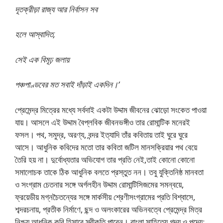
দূতক্রীড়া রাজ্য আর নির্বাসন সব
হলে আস্বাদিত,
সেই এক বিমূঢ় জলায়
পঞ্চপাণ্ডবের মত সবাই দাঁড়াই একদিন।’
প্রেমেন্দ্র মিত্রের মধ্যে সর্বদাই একটা উদ্দাম জীবনের ঝােড়াে সংকেত পাওয়া
যায়। আসলে এই উদ্দাম বৈপ্লবিক জীবনভঙ্গীও তার রােমান্টিক মনেরই
ফসল। পথ, সমুদ্র, অরণ্য, বন্দর ইত্যাদি তাঁর কবিতায় তাই ঘুরে ঘুরে
আসে। আধুনিক কবিদের মতাে তার কবিতা জটিল মানসক্রিয়ার পথ বেয়ে
তৈরি হয় না। দুর্বোধ্যতার অভিযোগ তার প্রতি নেই,তাই কোনাে কোনাে
সমালােচক তাকে ঠিক আধুনিক বলতে প্রস্তুত নন। তবু যুক্তিনিষ্ঠ মানবতা
ও সংগ্রাম চেতনার সঙ্গে অর্গলহীন উদ্দাম রােমান্টিসিজমের সমন্বয়ে,
ফ্রয়েডীয় মগ্নচৈতন্যের সঙ্গে মার্কসীয় শ্রেণীসংগ্রামের প্রতি বিশ্বাসে,
শব্দরচনায়, প্রতীক নির্মাণে, ছন্দ ও অলংকারের অভিনবত্বে প্রেমেন্দ্র মিত্র
নিশ্চয় আধুনিক কবি হিসাবে স্বীকৃতি পাবেন। বাংলা সাহিত্যে গদ্য ও পদ্যে;