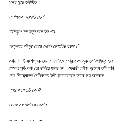
‘সেই সুরে উদ্দীপিত
সংশপ্তক নারায়ণী সেনা
হাসিমুখে সব মৃত্যু হয়ে যায় পার,
অন্ধকার বন্দীপুর ভেঙে খােলে জ্যোতির দুয়ার।’
কখনাে এই সংশপ্তক সেনার দল হিংস্র প্রতি-আক্রমণে বিপর্যস্ত হয়ে
গেলেও সূর্য-কণা তাে হারিয়ে যাবার নয়। ফেরারী ফৌজ গ্রন্থে তাই কবি
সেই দিকভ্রান্ত সৈনিকদের উদ্দীপ্ত করেছেন আবেগময় আহ্বানে—
‘এখনাে ফেরারী কেন?
ফেরাে সব পলাতক সেনা।
… … … … …