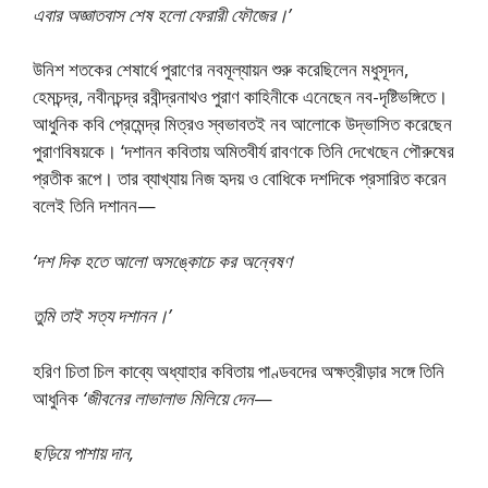
এবার অজ্ঞাতবাস শেষ হলাে ফেরারী ফৌজের।’
উনিশ শতকের শেষার্ধে পুরাণের নবমূল্যায়ন শুরু করেছিলেন মধুসূদন,
হেমচন্দ্র, নবীনচন্দ্র রবীন্দ্রনাথও পুরাণ কাহিনীকে এনেছেন নব-দৃষ্টিভঙ্গিতে।
আধুনিক কবি প্রেমেন্দ্র মিত্রও স্বভাবতই নব আলােকে উদ্ভাসিত করেছেন
পুরাণবিষয়কে। ‘দশানন কবিতায় অমিতবীর্য রাবণকে তিনি দেখেছেন পৌরুষের
প্রতীক রূপে। তার ব্যাখ্যায় নিজ হৃদয় ও বােধিকে দশদিকে প্রসারিত করেন
বলেই তিনি দশানন—
‘দশ দিক হতে আলাে অসঙ্কোচে কর অন্বেষণ
তুমি তাই সত্য দশানন।’
হরিণ চিতা চিল কাব্যে অধ্যাহার কবিতায় পাণ্ডবদের অক্ষত্রীড়ার সঙ্গে তিনি
আধুনিক
‘জীবনের লাভালাভ মিলিয়ে দেন
—
ছড়িয়ে পাশায় দান,