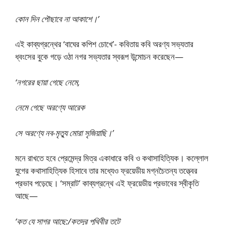
কোন দিন পৌছাবে না আকাশে।’
এই কাব্যগ্রন্থের ‘বাঘের কপিশ চোখে’- কবিতায় কবি অরণ্য সভ্যতার
ধ্বংসের বুকে গড়ে ওঠা নগর সভ্যতার স্বরূপ উন্মােচন করেছেন—
‘নগরের ছায়া গেছে নেমে,
নেমে গেছে অরণ্যে আরেক
সে অরণ্যে নব-মৃত্যু মােরা সৃজিয়াছি।’
মনে রাখতে হবে প্রেমেন্দ্র মিত্র একাধারে কবি ও কথাসাহিত্যিক। কল্লোল
যুগের কথাসাহিত্যিক হিসাবে তার মধ্যেও ফ্রয়েডীয় মগ্নচৈতন্য তত্ত্বের
প্রভাব পড়েছে। ‘সম্রাট’ কাব্যগ্রন্থে এই ফ্রয়েডীয় প্রভাবের স্বীকৃতি
আছে—
‘কত যে সাগর আছে:/কতদূর পৃথিবীর তটে