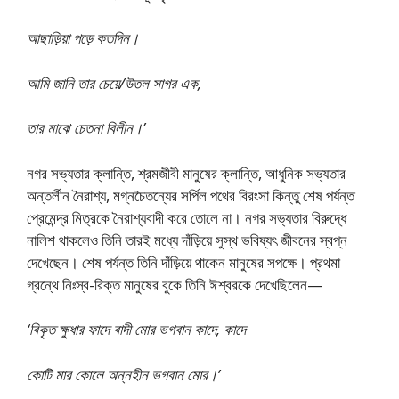
আছাড়িয়া পড়ে কতদিন।
আমি জানি তার চেয়ে/উতল সাগর এক,
তার মাঝে চেতনা বিলীন।’
নগর সভ্যতার ক্লান্তি, শ্রমজীবী মানুষের ক্লান্তি, আধুনিক সভ্যতার
অন্তর্লীন নৈরাশ্য, মগ্নচৈতন্যের সর্পিল পথের বিরংসা কিন্তু শেষ পর্যন্ত
প্রেমেন্দ্র মিত্রকে নৈরাশ্যবাদী করে তােলে না। নগর সভ্যতার বিরুদ্ধে
নালিশ থাকলেও তিনি তারই মধ্যে দাঁড়িয়ে সুস্থ ভবিষ্যৎ জীবনের স্বপ্ন
দেখেছেন। শেষ পর্যন্ত তিনি দাঁড়িয়ে থাকেন মানুষের সপক্ষে। প্রথমা
গ্রন্থে নিঃস্ব-রিক্ত মানুষের বুকে তিনি ঈশ্বরকে দেখেছিলেন—
‘বিকৃত ক্ষুধার ফাদে বাদী মাের ভগবান কাদে, কাদে
কোটি মার কোলে অন্নহীন ভগবান মাের।’