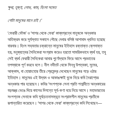
ক্ষুধা, তৃষ্ণা, লােভ, কাম, হিংসা সমেত
গােটা মানুষের মানে চাই।’
‘ফেরারী ফৌজ’ ও ‘সাগর থেকে ফেরা’ কাব্যগ্রন্থে মানুষকে অন্ধকার
অতিক্রম করে সূর্যস্নাত সকালে পৌছে দেবার বলিষ্ঠ আশাবাদ ধ্বনিত হয়েছে
বারবার। হিংস সভ্যতার চক্রান্তে মানুষের ইতিহাস রক্তাক্ত ক্লেদাক্ত
হয়, মনুষ্যত্বের সৈনিকেরা সংগ্রাম করেও হয়তাে সাময়িকভাবে ব্যর্থ হয়, তবু
সেই ব্যর্থ ফেরারী সৈনিকেরা আবার পুর্ণোদ্যমে ফিরে আসে প্রভাতের
তপস্যাকে পূর্ণ করবে বলে। নীল নদীতট থেকে সিন্ধু উপত্যকা, সুমের,
আক্কাদ, বা হােয়াংহাের তীরে প্রেমেন্দ্র দেখেছেন মানুষের গড়ে ওঠার
ইতিহাস। মানুষের এই উদ্যম ও আকাঙক্ষাই বুকে নিয়ে কবি নৈরাশ্যের
অন্ধকার পার হয়েছেন। কবির ‘সংশপ্তক সেনা প্রতি শতাব্দীতে অন্ধকারের
যড়যন্ত্র ভেঙে দিয়ে কালের দিগন্তে সূর্য-কণা বয়ে নিয়ে আসে। মহাভারতের
সংশগ্তক সেনাকে কবি সূর্যচেতনাসম্ভূত সংগ্রামশীল মানুষের প্রতীকে
রূপান্তরিত করেছেন। ‘সাগর থেকে ফেরা’ কাব্যগ্রন্থে কবি লিখেছেন—