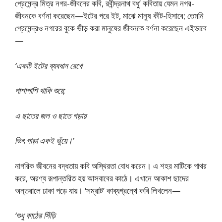
প্রেমেন্দ্র মিত্র নগর-জীবনের কবি, রবীন্দ্রনাথ বধু’ কবিতায় যেমন নগর-
জীবনকে বর্ণনা করেছেন—ইটের পরে ইট, মাঝে মানুষ কীট-হিসাবে; তেমনি
প্রেমেন্দ্রও নগরের বুকে ভীড় করা মানুষের জীবনকে বর্ণনা করেছেন এইভাবে
—
‘একটি ইটের ব্যবধান রেখে
পাশাপাশি থাকি শুয়ে;
এ ছাতের জল ও ছাতে গড়ায়
ভিৎ গাড়া একই ভুঁয়ে।’
নাগরিক জীবনের বদ্ধতায় কবি অস্থিরতা বােধ করেন। এ শহর মাটিকে পাথর
করে, অরণ্য রূপান্তরিত হয় আসবাবের কাঠে। এখানে আকাশ ছাদের
অন্তরালে ঢাকা পড়ে যায়। ‘সম্রাট’ কাব্যগ্রন্থে কবি লিখলেন—
‘শুধু কাঠের সিঁড়ি