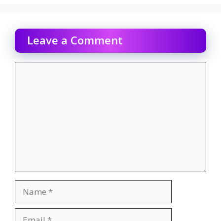
Leave a Comment
Comment
Name
Email