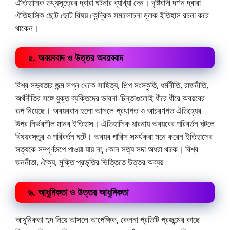
ঐতিহাসিক তথ্যসূত্রের দ্বারা ঘটনার ব্যাখ্যা দেন। দৃষ্টিবাদী দর্শন দ্বারা
ঐতিহাসিক ছোট ছোট বিষয় কেন্দ্রিক সমালোচনা মূলক ইতিহাস রচনা করে
থাকেন।
৫. অবয়ববাদ ও উত্তর অবয়ববাদ
বিশ্ব সভ্যতার জন্ম লগ্ন থেকে সাহিত্য, শিল্প সংস্কৃতি, ধর্মনীতি, রাজনীতি,
অর্থনীতির সঙ্গে যুক্ত ব্যক্তিদের ভাবনা-চিন্তাগুলোই ধীরে ধীরে অবয়বের
রূপ নিয়েছে। অবয়ববাদ হলো আসলে প্রথাগত ও আচরণগত ঐতিহ্যের
উপর নির্ভরশীল মানব ইতিহাস। ঐতিহাসিক ধারনায় অবয়বের পরিবর্তন ঘটলে
বিষয়বস্তুর ও পরিবর্তন ঘটে। অবয়ব পারিস সমর্থকরা মনে করেন ইতিহাসের
সত্যকে সম্পূর্ণরূপে পাওয়া যায় না, কোন সত্য সদা অধরা থাকে। বিশ্ব
জননীতা, ঐক্য, মুক্তি প্রভৃতির ভিত্তিতে উত্তর অব্যয়
৬. আধুনিকতা ও উত্তর আধুনিকতা
আধুনিকতা শব্দ নিয়ে আসলে আপেক্ষিক, কেননা প্রতিটি প্রজন্মের কাছে