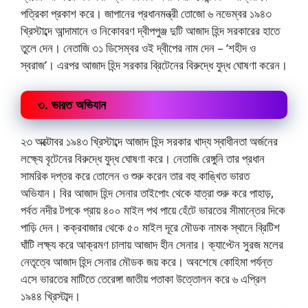
পত্রিকা প্রকাশ করে। জাপানের প্রধানমন্ত্রী তোজো ৬ নভেম্বর ১৯৪৩
খ্রিস্টাব্দে আন্দামানে ও নিকোবরণ দ্বীপপুঞ্জ দুটি আজাদ হিন্দ সরকারের হাতে
তুলে দেন। নেতাজি ৩১ ডিসেম্বর ওই দ্বীপের নাম দেন – ‘শহীদ ও
স্বরাজ’। এরপর আজাদ হিন্দ সরকার ব্রিটেনের বিরুদ্ধে যুদ্ধ ঘোষণা করেন।
৩. ভারত অভিযান
২৩ অক্টোবর ১৯৪৩ খ্রিস্টাব্দে আজাদ হিন্দ সরকার খাদ্য স্বাধীনতা অর্জনের
লক্ষ্যে বৃটেনের বিরুদ্ধে যুদ্ধ ঘোষণা করে। নেতাজি রেঙ্গুনি তার প্রধান
সামরিক দপ্তর করে তোলেন ও শুরু করেন তার বহু কাঙ্খিত ভারত
অভিযান। বির আজাদ হিন্দ সেনার তাইপোং থেকে যাত্রা শুরু করে পাহাড়,
পর্বত নদীর টপকে প্রায় ৪০০ মাইল পথ পায়ে হেঁটে ভারতের সীমান্তের দিকে
পাড়ি দেন। কক্রবাজার থেকে ৫০ মাইল দূরে মৌডক নামক স্থানে ব্রিটিশ
ঘাঁটি লক্ষ্য করে আক্রমণ চালায় আজাদ হীন সেনার। ক্যাপ্টেন সুরজ মলের
নেতৃত্বে আজাদ হিন্দ সেনার মৌডক জয় করে। অবশেষে কোহিমা পর্যন্ত
এসে ভারতের মাটিতে তেরেঙ্গা জাতীয় পতাকা উত্তোলন করে ৬ এপ্রিল
১৯৪৪ খ্রিস্টাব্দ।