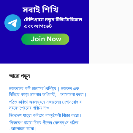
আরো পড়ুন
নজরুলের কবি মানসের বৈশিষ্ট্য | নজরুল এক
বিচিত্র কাব্য ভাবনার অধিকারী, –আলোচনা করো।
পঠিত কবিতা অবলম্বনে নজরুলের দেশাত্মবোধ বা
স্বদেশপ্রেমের পরিচয় দাও।
নিরুদ্দেশ যাত্রা কবিতার কাব্যশৈলী বিচার করো।
‘নিরুদ্দেশ যাত্রা চিত্র গীতের মেলবন্ধন গঠিত’
-আলোচনা করো।