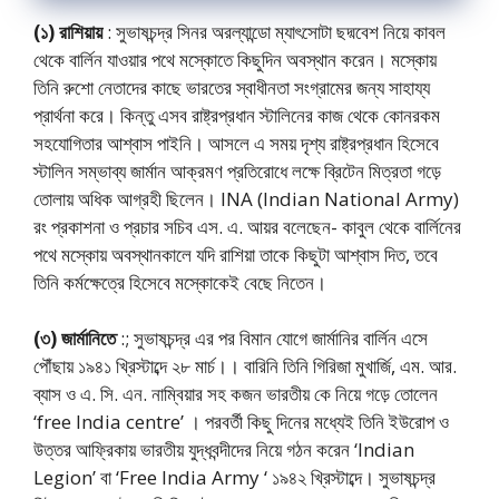
(১) রাশিয়ায়
: সুভাষচন্দ্র সিনর অরল্যান্ডো ম্যাৎসোটা ছদ্মবেশ নিয়ে কাবল
থেকে বার্লিন যাওয়ার পথে মস্কোতে কিছুদিন অবস্থান করেন। মস্কোয়
তিনি রুশো নেতাদের কাছে ভারতের স্বাধীনতা সংগ্রামের জন্য সাহায্য
প্রার্থনা করে। কিন্তু এসব রাষ্ট্রপ্রধান স্টালিনের কাজ থেকে কোনরকম
সহযোগিতার আশ্বাস পাইনি। আসলে এ সময় দৃশ্য রাষ্ট্রপ্রধান হিসেবে
স্টালিন সম্ভাব্য জার্মান আক্রমণ প্রতিরোধে লক্ষে ব্রিটেন মিত্রতা গড়ে
তোলায় অধিক আগ্রহী ছিলেন। INA (Indian National Army)
রং প্রকাশনা ও প্রচার সচিব এস. এ. আয়র বলেছেন- কাবুল থেকে বার্লিনের
পথে মস্কোয় অবস্থানকালে যদি রাশিয়া তাকে কিছুটা আশ্বাস দিত, তবে
তিনি কর্মক্ষেত্রে হিসেবে মস্কোকেই বেছে নিতেন।
(৩) জার্মানিতে
:; সুভাষচন্দ্র এর পর বিমান যোগে জার্মানির বার্লিন এসে
পৌঁছায় ১৯৪১ খ্রিস্টাব্দে ২৮ মার্চ।। বারিনি তিনি গিরিজা মুখার্জি, এম. আর.
ব্যাস ও এ. সি. এন. নাম্বিয়ার সহ কজন ভারতীয় কে নিয়ে গড়ে তোলেন
‘free India centre’ । পরবর্তী কিছু দিনের মধ্যেই তিনি ইউরোপ ও
উত্তর আফ্রিকায় ভারতীয় যুদ্ধবন্দীদের নিয়ে গঠন করেন ‘Indian
Legion’ বা ‘Free India Army ‘ ১৯৪২ খ্রিস্টাব্দে। সুভাষচন্দ্র