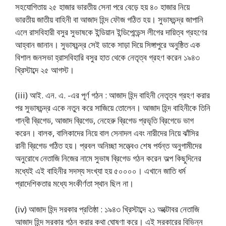
সহযোগিতায় ২৫ হাজার ভারতীয় সেনা পরে বেড়ে হয় ৪০ হাজার নিয়ে
ভারতীয় জাতীয় বাহিনী বা আজাদ হিন্দ ফৌজ গঠিত হয়। সুভাষচন্দ্র জাপানি
এলে রাসবিহারী বসুর সুভাষকে ইন্ডিয়ান ইন্ডিপেন্ডেন্স লীগের দায়িত্ব গ্রহণের
আহ্বান জানান। সুভাষচন্দ্র সেই ডাকে সাড়া দিয়ে সিঙ্গাপুরে অনুষ্ঠিত এক
বিশাল জনসভা হ্রাসবিহারি বসুর হাত থেকে নেতৃত্ব গ্রহণ করেন ১৯৪৩
খ্রিস্টাব্দে ২৫ আগস্ট।
(iii) আই. এন. এ. -এর পূর্ণ গঠন : আজাদ হিন্দ বাহিনী নেতৃত্ব গ্রহণ করার
পর সুভাষচন্দ্র একে নতুন করে সাজিয়ে তোলেন। আজাদ হিন্দ বাহিনীকে তিনি
গান্ধী ব্রিগেড, আজাদ ব্রিগেড, নেহেরু ব্রিগেড প্রভৃতি ব্রিগেডে ভাগ
করেন। বালক, বালিকাদের নিয়ে বাল সেনাদল এবং নারীদের নিয়ে ঝাঁসির
রানী ব্রিগেড গঠিত হয়। প্রবল অনিচ্ছা সত্ত্বেও শেষ পর্যন্ত অনুগামীদের
অনুরোধে নেতাজি নিজের নামে সুভাষ ব্রিগেড গঠন করেন অল্প কিছুদিনের
মধ্যেই এই বাহিনীর সদস্য সংখ্যা হয় ৫০০০০। এখানে জাতি ধর্ম
প্রাদেশিকতার মধ্যে সংকীর্ণতা স্থান ছিল না।
(iv) আজাদ হিন্দ সরকার প্রতিষ্ঠা : ১৯৪৩ খ্রিস্টাব্দে ২১ অক্টোবর নেতাজি
আজাদ হিন্দ সরকার গঠন করার কথা ঘোষণা করে। এই সরকারের বিভিন্ন