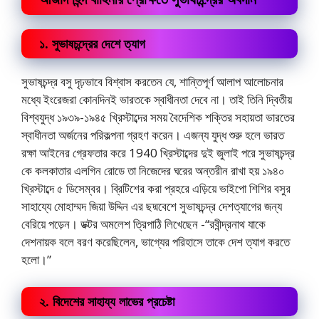
১. সুভাষচন্দ্রের দেশে ত্যাগ
সুভাষচন্দ্র বসু দৃঢ়ভাবে বিশ্বাস করতেন যে, শান্তিপূর্ণ আলাপ আলোচনার
মধ্যে ইংরেজরা কোনদিনই ভারতকে স্বাধীনতা দেবে না। তাই তিনি দ্বিতীয়
বিশ্বযুদ্ধ ১৯৩৯-১৯৪৫ খ্রিস্টাব্দের সময় বৈদেশিক শক্তির সহায়তা ভারতের
স্বাধীনতা অর্জনের পরিকল্পনা গ্রহণ করেন। এজন্য যুদ্ধ শুরু হলে ভারত
রক্ষা আইনের গ্রেফতার করে 1940 খ্রিস্টাব্দের দুই জুলাই পরে সুভাষচন্দ্র
কে কলকাতার এলগিন রোডে তা নিজেদের ঘরের অন্তরীন রাখা হয় ১৯৪০
খ্রিস্টাব্দে ৫ ডিসেম্বর। ব্রিটিশের করা প্রহরে এড়িয়ে ভাইপো শিশির বসুর
সাহায্যে মোহাম্মদ জিয়া উদ্দিন এর ছদ্মবেশে সুভাষচন্দ্র দেশত্যাগের জন্য
বেরিয়ে পড়েন। ডক্টর অমলেশ ত্রিপাঠি লিখেছেন -“রবীন্দ্রনাথ যাকে
দেশনায়ক বলে বরণ করেছিলেন, ভাগ্যের পরিহাসে তাকে দেশ ত্যাগ করতে
হলো।”
২. বিদেশের সাহায্য লাভের প্রচেষ্টা