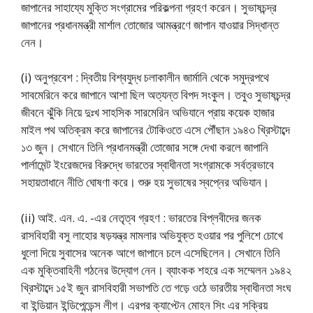
জাপানের সাহায্যে মুক্তি সংগ্রামের পরিকল্পনা গ্রহণ করেন। সুভাষচন্দ্র
জাপানের প্রধানমন্ত্রী মার্শাল তোজোর আমন্ত্রণে জাপান যাওয়ার সিদ্ধান্ত
নেন।
(i) অনুপ্রবেশ : দ্বিতীয় বিশ্বযুদ্ধ চলাকালীন জার্মানি থেকে সমুদ্রপথে
সাবমেরিনে করে জাপানে আশা ছিল অত্যন্ত বিপদ সংকুল। তবুও সুভাষচন্দ্র
জীবনে ঝুঁকি নিয়ে দুঃখ সাহসিক সারমেরিন অভিযানে প্রায় কয়েক হাজার
মাইল পথ অতিক্রম করে জাপানের টোকিওতে এসে পৌঁছান ১৯৪৩ খ্রিস্টাব্দে
১৩ জুন। সেখানে তিনি প্রধানমন্ত্রী তোজোর সঙ্গে দেখা করলে জাপানি
পার্লামেন্ট ইংরেজদের বিরুদ্ধে ভারতের স্বাধীনতা সংগ্রামকে সর্বত্রভাবে
সহায়তাধানে নীতি ঘোষণা করে। শুরু হয় সুভাষের স্বপ্নের অভিযান।
(ii) আই. এন. এ. -এর নেতৃত্ব গ্রহণ : ভারতের বিপ্লবীদের জনক
রাসবিহারী বসু লাহোর ষড়যন্ত্র মামলার অভিযুক্ত হওয়ার পর পুলিশে চোখে
ধুলো দিয়ে সুবাসের অনেক আগে জাপানে চলে এসেছিলেন। সেখানে তিনি
এক মুক্তিবাহিনী গঠনের উদ্যোগ নেন। ব্যাংকক শহরে এক সম্মেলন ১৯৪২
খ্রিস্টাব্দে ১৫ই জুন রাসবিহারী সভাপতি তে গড়ে ওঠে ভারতীয় স্বাধীনতা সংঘ
বা ইন্ডিয়ান ইন্ডিপেন্ডেন্স লীগ। এরপর ক্যাপ্টেন মোহন সিং এর সক্রিয়