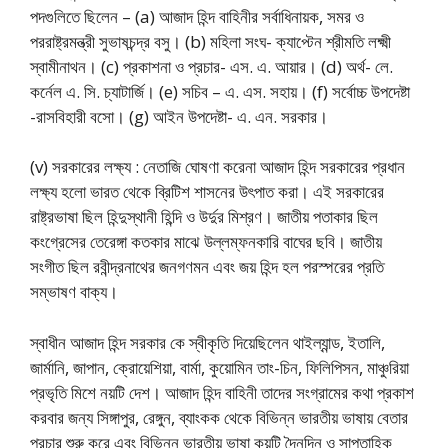
পদগুলিতে ছিলেন – (a) আজাদ হিন্দ বাহিনীর সর্বাধিনায়ক, সমর ও
পররাষ্ট্রমন্ত্রী সুভাষচন্দ্র বসু। (b) মহিলা সংঘ- ক্যাপ্টেন শ্রীমতি লক্ষ্মী
স্বামীনাথন। (c) প্রকাশনা ও প্রচার- এস. এ. আয়ার। (d) অর্থ- লে.
কর্নেল এ. সি. চ্যাটার্জি। (e) সচিব – এ. এস. সহায়। (f) সর্বোচ্চ উপদেষ্টা
-রাসবিহারী বসো। (g) আইন উপদেষ্টা- এ. এন. সরকার।
(v) সরকারের লক্ষ্য : নেতাজি ঘোষণা করেনা আজাদ হিন্দ সরকারের প্রধান
লক্ষ্য হলো ভারত থেকে ব্রিটিশ শাসনের উৎপাত করা। এই সরকারের
রাষ্ট্রভাষা ছিল হিন্দুস্থানী হিন্দি ও উর্দুর মিশ্রণ। জাতীয় পতাকার ছিল
কংগ্রেসের তেরেঙ্গা কতকার মাঝে উল্লম্ফনকারি বাঘের ছবি। জাতীয়
সংগীত ছিল রবীন্দ্রনাথের জনগণমন এবং জয় হিন্দ হল পরস্পরের প্রতি
সম্ভাষণ বাক্য।
স্বাধীন আজাদ হিন্দ সরকার কে স্বীকৃতি দিয়েছিলেন থাইল্যান্ড, ইতালি,
জার্মানি, জাপান, ক্রোয়েশিয়া, বার্মা, কুয়োমিন তাং-চিন, ফিলিপিসন, মাঞ্চুরিয়া
প্রভৃতি মিশে নয়টি দেশ। আজাদ হিন্দ বাহিনী তাদের সংগ্রামের কথা প্রকাশ
করবার জন্য সিঙ্গাপুর, রেঙ্গুন, ব্যাংকক থেকে বিভিন্ন ভারতীয় ভাষায় বেতার
প্রচার শুরু করে এবং বিভিন্ন ভারতীয় ভাষা কয়টি দৈনন্দিন ও সাপ্তাহিক