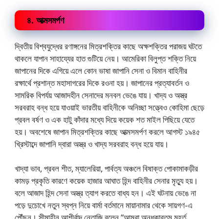
৪. আত্মসমর্পণ
দ্বিতীয় বিশ্বযুদ্ধের রণাঙ্গনের মিত্রশক্তির কাছে অক্ষশক্তির পরাজয় ঘটতে
থাকলে যাপান সাহায্যের হাত গুটিয়ে নেয়। আমেরিকা বিলুপ্ত শক্তি নিয়ে
জাপানের দিকে এগিয়ে এলে কোন ভাষা জাপানি সেনা ও বিমান বাহিনীর
রক্ষার্থে প্রশান্ত মহাসাগরের দিকে রওনা হয়। জাপানের প্রত্যাবর্তন ও
সামরিক বিপর্যয় আজাদহীন সেনাদের মনবল ভেঙে যায়। খাদ্য ও অস্ত্র
সরবরাহ বন্ধ হয়ে যাওয়াই ভারতীয় বাহিনীকে অনিচ্ছা সত্ত্বেও কোহিমা ছেড়ে
প্রবল বর্ষণ ও এক হাটু কাঁদার মধ্যে দিয়ে কয়েক শত মাইল পিছিয়ে যেতে
হয়। অবশেষে জাপান মিত্রশক্তির কাছে আত্মসমর্পণ করলে আগস্ট ১৯৪৫
খ্রিস্টাব্দে জাপানি দ্বারা অস্ত্র ও খাদ্য সরবরাহ বন্ধ হয়ে যায়।
খাদ্যা ভাব, প্রবল শীত, ম্যালেরিয়া, পার্বত্য অঞ্চলে বিষাক্ত পোকামাকড়ীর
কামড় প্রকৃতি কারণে কয়েক হাজার আঘাত হিন্দ বাহিনীর সেনার মৃত্যু হয়।
বলে আজাদ হিন্দ সেনা অস্ত্র ত্যাগ করতে বাধ্য হন। এই ঘটনায় ভেঙে না
পড়ে দুচোখে নতুন স্বপ্ন নিয়ে বার্মা বর্তমানে মায়ানামার থেকে সায়গণ-এ
পৌঁছন। সীমাহীন আশীর্বাদ নেতাজি বলেন,”আমরা অন্ধকারতম মুহূর্ত