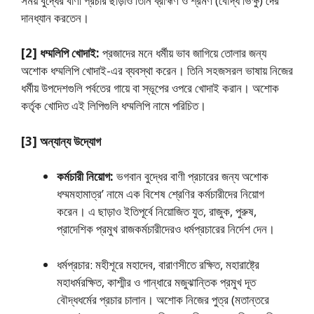
সময় বুদ্ধের বাণী প্রচার ছাড়াও তিনি ব্রাহ্মণ ও শ্রমণ (বৌদ্ধ ভিক্ষু) দের
দানধ্যান করতেন।
[2] ধম্মলিপি খোদাই:
প্রজাদের মনে ধর্মীয় ভাব জাগিয়ে‌ তােলার জন্য
অশােক ধম্মলিপি খােদাই-এর ব্যবস্থা করেন। তিনি সহজসরল ভাষায় নিজের
ধর্মীয় উপদেশগুলি পর্বতের গায়ে বা স্ভূপের ওপরে খোদাই করান। অশােক
কর্তৃক খােদিত এই লিপিগুলি ধম্মলিপি নামে পরিচিত।
[3] অন্যান্য উদ্যোগ
কর্মচারী নিয়ােগ:
ভগবান বুদ্ধের বাণী প্রচারের জন্য অশােক
ধম্মমহামাত্র’ নামে এক বিশেষ শ্রেণির কর্মচারীদের নিয়ােগ
করেন। এ ছাড়াও ইতিপূর্বে নিয়ােজিত যুত, রাজুক, পুরুষ,
প্রাদেশিক প্রমুখ রাজকর্মচারীদেরও ধর্মপ্রচারের নির্দেশ দেন।
ধর্মপ্রচার: মহীশূরে মহাদেব, বারাণসীতে রক্ষিত, মহারাষ্ট্রে
মহাধর্মরক্ষিত, কাশ্মীর ও গান্ধারে মজুঝান্তিক প্রমুখ দূত
বৌদ্ধধর্মের প্রচার চালান। অশােক নিজের পুত্র (মতান্তরে