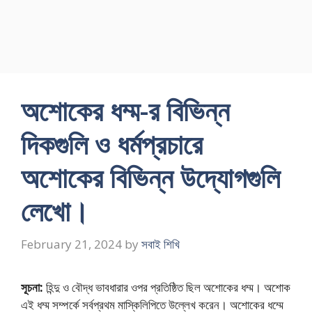
অশােকের ধম্ম-র বিভিন্ন
দিকগুলি ও ধর্মপ্রচারে
অশােকের বিভিন্ন উদ্যোগগুলি
লেখাে।
February 21, 2024
by
সবাই শিখি
সূচনা:
হিন্দু ও বৌদ্ধ ভাবধারার ওপর প্রতিষ্ঠিত ছিল অশােকের ধম্ম। অশােক
এই ধম্ম সম্পর্কে সর্বপ্রথম মাস্কিলিপিতে উল্লেখ করেন। অশােকের ধম্মে