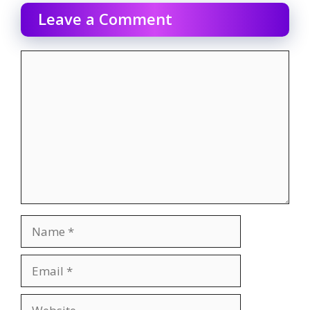
Leave a Comment
Comment
Name
Email
Website