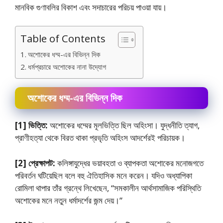
মানবিক গুণাবলির বিকাশ এবং সদাচারের পরিচয় পাওয়া যায়।
Table of Contents
অশােকের ধম্ম-এর বিভিন্ন দিক
ধর্মপ্রচারে অশােকের নানা উদ্যোগ
অশােকের ধম্ম-এর বিভিন্ন দিক
[1] ভিত্তি:
অশােকের ধম্মের মূলভিত্তি ছিল অহিংসা। যুদ্ধনীতি ত্যাগ,
প্রাণীহত্যা থেকে বিরত থাকা প্রভৃতি অহিংস আদর্শেরই পরিচায়ক।
[2] প্রেক্ষাপট:
কলিঙ্গাযুদ্ধের ভয়াবহতা ও ব্যাপকতা‌ অশােকের মনােজগতে
পরিবর্তন ঘটিয়েছিল বলে বহু ঐতিহাসিক মনে করেন। যদিও অধ্যাপিকা
রােমিলা থাপার তাঁর গ্রন্থে লিখেছেন, “সমকালীন আর্থসামাজিক পরিস্থিতি
অশােকের মনে নতুন ধর্মাদর্শের জন্ম দেয়।”