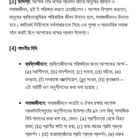
[3] উদ্দেশ্য:
অশােক তার ধম্মের প্রবর্তন ঘটিয়ে মানুষের ব্যক্তি ও
সমাজজীবন, দুই ই পরিশুদ্ধ করতে চেয়েছিলেন। অশােক বিশ্বাস করতেন,
মানুষের ব্যক্তিকেন্দ্রিক পারিবারিক জীবন উন্নত হলে, সমাজজীবনও উন্নত
হবে। জাতিধর্ম নির্বিশেষে সর্বসাধারণকে নিয়ে এক সুস্থ ও স্বাভাবিক সমাজ
গঠন করাই ছিল অশােকের ধম্মের প্রধান উদ্দেশ্য।
[4] পালনীয় বিধি
ব্যক্তিজীবনে:
ব্যক্তিজীবনের পরিশুদ্ধির জন্য অশােকের ‘ধম্মে’–
(a) দয়াশীলতা, (b) দানশীলতা, (c) সততা, (d) শুচিতা, (e)
ভদ্রতা, (f) সৎকাজে আত্মনিয়ােগ, (g) সংযম, (h) কৃতজ্ঞতা—
এই আটটি গুণ অনুশীলনের কথা বলা হয়েছে।
সমাজজীবনে:
সমাজজীবনে সংহতি ও ঐক্য রক্ষায় অশােক
পরধর্মসহিস্লুতার অনুশীলনের উদ্দেশ্য তাঁর ধ্মে বেশ কিছু সামাজিক
বিধি পালনের কথা বলা হয়, যেমন- (a) প্রাণীহত্যা থেকে বিরত
থাকা, (b) প্রাণীর ক্ষতি না করা, (c) বাবা-মায়ের প্রতি শ্রদ্ধা
প্রদর্শন। (d) বয়ােজ্যেষ্ঠদের প্রতি শ্রদ্ধা প্রদর্শন, (e) গুরুর