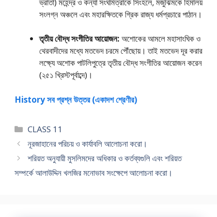
ভ্রাতা) মহেন্দ্র ও কন্যা সংঘমিত্রাকে সিংহলে, মজুঝিমকে হিমালয়
সংলগ্ন অঞ্চলে এবং মহারক্ষিতকে গ্রিক রাজ্য ধর্মপ্রচারে পাঠান।
তৃতীয় বৌদ্ধ সংগীতির আয়ােজন:
অশােকের আমলে মহাসাংঘিক ও
থেরবাদীদের মধ্যে মতভেদ চরমে পৌঁছােয়। তাই মতভেদ দূর করার
লক্ষ্যে অশােক পাটলিপুত্রে তৃতীয় বৌদ্ধ সংগীতির আয়ােজন করেন
(২৫১ খ্রিস্টপূর্বাব্দে)।
History সব প্রশ্ন উত্তর (একাদশ শ্রেণীর)
Categories
CLASS 11
নূরজাহানের পরিচয় ও কার্যাবলি আলােচনা করাে।
শরিয়ত অনুযায়ী মুসলিমদের অধিকার ও কর্তব্যগুলি এবং শরিয়ত
সম্পর্কে আলাউদ্দিন খলজির মনােভাব সংক্ষেপে আলােচনা করাে।