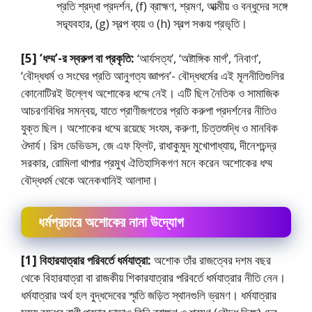
প্রতি শ্রদ্ধা প্রদর্শন, (f) ব্রাহ্মণ, শ্রমণ, আত্মীয় ও বন্ধুদের সঙ্গে
সদ্ব্যবহার, (g) স্বল্প ব্যয় ও (h) স্বল্প সঞ্চয় প্রভৃতি।
[5] ‘ধম্ম’-র স্বরুপ বা প্রকৃতি:
‘আর্যসত্য’, ‘অষ্টাঙ্গিক মার্গ’, ‘নিবাণ’,
‘বৌদ্ধধর্ম ও সংঘের প্রতি আনুগত্য জ্ঞাপন’- বৌদ্ধধর্মের এই মূলনীতিগুলির
কোনােটিরই উল্লেখ অশােকের ধম্মে নেই। এটি ছিল নৈতিক ও সামাজিক
আচরণবিধির সমন্বয়, যাতে প্রাণীজগতের প্রতি করুপা প্রদর্শনের নীতিও
যুক্ত ছিল। অশােকের ধম্মে রয়েছে সংযম, করুণা, চিত্তশুদ্ধি ও মানবিক
ঔদার্য। রিস ডেভিডস, জে এফ ফ্লিট, রাধাকুমুদ মুখােপাধ্যায়, দীনেশচন্দ্র
সরকার, রােমিলা থাপার প্রমুখ ঐতিহাসিকগণ মনে করেন অশােকের ধম্ম
বৌদ্ধধর্ম থেকে অনেকখানিই আলাদা।
ধর্মপ্রচারে অশােকের নানা উদ্যোগ
[1] বিহারযাত্রার পরিবর্তে ধর্মযাত্রা:
অশােক তাঁর‌ রাজত্বের দশম বছর
থেকে বিহারযাত্রা বা রাজকীয় শিকারযাত্রার পরিবর্তে ধর্মযাত্রার নীতি নেন।
ধর্মযাত্রার অর্থ হল বুদ্ধদেবের স্মৃতি জড়িত স্থানগুলি ভ্রমণ। ধর্মযাত্রার