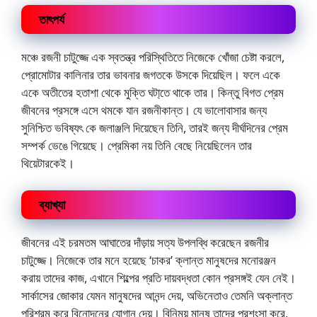
তাৎপর্য
মঞ্চে রজনী চাটুজ্জে এক স্বতন্ত্র পরিস্থিতিতে নিজেকে খোঁজা চেষ্টা করলে,
প্রোমোটার কালিনার তার ভাবনার জগতকে উসকে দিয়েছিল। ফলে একে
একে অতীতের হতাশা থেকে মুক্তি ঘটা্তে থাকে তার। কিন্তু বিগত প্রেম
জীবনের প্রসঙ্গে এসে থমকে যান রজনীকান্ত। যে ভালোবাসার জন্য
সুনিশ্চিত ভবিষ্যৎ কে জলাঞ্জলি দিয়েছেন তিনি, তারই জন্য দীর্ঘদিনের প্রেম
সম্পর্ক ভেঙে গিয়েছে। প্রেমিকা নয় তিনি বেছে নিয়েছিলেন তার
থিয়েটারকেই।
ব্যাখ্যা
জীবনের এই চরমতম আঘাতের দাঁড়ায় সত্য উপলব্ধি করেছেন রজনীর
চাটুজ্জে। নিজেকে তার মনে হয়েছে ‘চাকর’ ক্লান্ত মানুষদের মনোরঞ্জন
করায় তাদের কাজ, এখানে শিল্পের প্রতি দায়বদ্ধতা কোন প্রসঙ্গই যেন নেই।
সার্কাসের জোকার যেমন মানুষদের আনন্দ দেয়, অভিনেতাও তেমনি অক্লান্ত
পরিশ্রম করে বিনোদনের যোগান দেয়। বিনিময় মানুষ তাদের প্রশংসা করে,