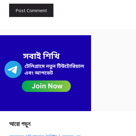
আরো পড়ুন