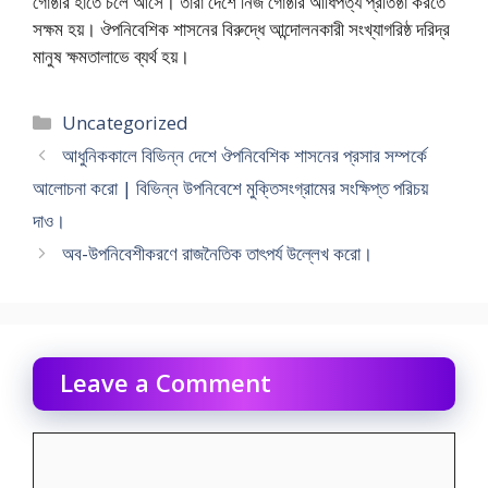
গােষ্ঠীর হাতে চলে আসে। তারা দেশে নিজ গােষ্ঠীর আধিপত্য প্রতিষ্ঠা করতে
সক্ষম হয়। ঔপনিবেশিক শাসনের বিরুদ্ধে আন্দোলনকারী সংখ্যাগরিষ্ঠ দরিদ্র
মানুষ ক্ষমতালাভে ব্যর্থ হয়।
Categories
Uncategorized
আধুনিককালে বিভিন্ন দেশে ঔপনিবেশিক শাসনের প্রসার সম্পর্কে
আলােচনা করাে | বিভিন্ন উপনিবেশে মুক্তিসংগ্রামের সংক্ষিপ্ত পরিচয়
দাও।
অব-উপনিবেশীকরণে রাজনৈতিক তাৎপর্য উল্লেখ করাে।
Leave a Comment
Comment