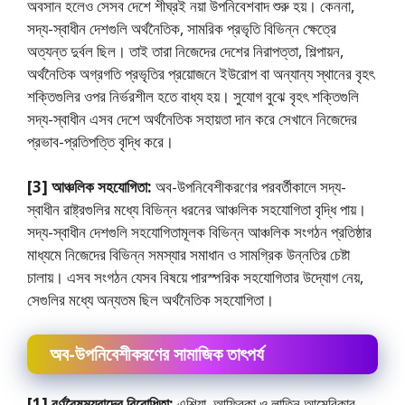
অবসান হলেও সেসব দেশে শীঘ্রই নয়া উপনিবেশবাদ শুরু হয়। কেননা,
সদ্য-স্বাধীন দেশগুলি অর্থনৈতিক, সামরিক প্রভৃতি বিভিন্ন ক্ষেত্রে
অত্যন্ত দুর্বল ছিল। তাই তারা নিজেদের দেশের নিরাপত্তা, শিল্পায়ন,
অর্থনৈতিক অগ্রগতি প্রভৃতির প্রয়ােজনে ইউরােপ বা অন্যান্য স্থানের বৃহৎ
শক্তিগুলির ওপর নির্ভরশীল হতে বাধ্য হয়। সুযােগ বুঝে বৃহৎ শক্তিগুলি
সদ্য-স্বাধীন এসব দেশে অর্থনৈতিক সহায়তা দান করে সেখানে নিজেদের
প্রভাব-প্রতিপত্তি বৃদ্ধি করে।
[3] আঞ্চলিক সহযোগিতা:
অব-উপনিবেশীকরণের পরবর্তীকালে সদ্য-
স্বাধীন রাষ্ট্রগুলির মধ্যে বিভিন্ন ধরনের আঞ্চলিক সহযােগিতা বৃদ্ধি পায়।
সদ্য-স্বাধীন দেশগুলি সহযােগিতামূলক বিভিন্ন আঞ্চলিক সংগঠন প্রতিষ্ঠার
মাধ্যমে নিজেদের বিভিন্ন সমস্যার সমাধান ও সামগ্রিক উন্নতির চেষ্টা
চালায়। এসব সংগঠন যেসব বিষয়ে পারস্পরিক সহযােগিতার উদ্যোগ নেয়,
সেগুলির মধ্যে অন্যতম ছিল অর্থনৈতিক সহযােগিতা।
অব-উপনিবেশীকরণের সামাজিক তাৎপর্য
[1] বর্ণবৈষম্যবাদের বিরােধিতা:
এশিয়া, আফ্রিকা ও লাতিন আমেরিকার