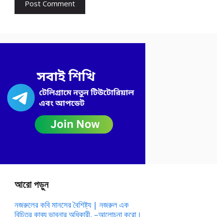
আরো পড়ুন
নজরুলের কবি মানসের বৈশিষ্ট্য | নজরুল এক
বিচিত্র কাব্য ভাবনার অধিকারী, –আলোচনা করো।