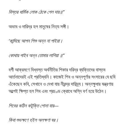
বিস্তর ধার্মিক লোক ঠেকে গেল দায়॥”
অভাব ও দারিদ্র হল মানুষের নিত্য সঙ্গী।
‘কান্দিছে আপন শিশু অন্ন না পাইয়া।
কোথায় পাইব অন্ন তোমার লাগিয়া ॥”
বর্গী আক্রমণে বিধ্বস্ত অর্থনীতির শিকার দরিদ্র ব্যক্তিদের বাস্তব
আর্তনাদেরই এই প্রতিধ্বনি। কাজেই শিব ও অন্নপূর্ণার সংসারের যে ছবি
এঁকেছেন কবি, সেখানে ও দেখা যায় নীরন্দ্র দারিদ্র্য। অন্নক্ষুধার যন্ত্রণায়
অল্পেই ক্ষিপ্ত হল শিব এবং প্রচণ্ড ক্রোধে অগ্নি বর্ণ হয়ে উঠেন।
শিবের কঠিন কটূক্তি শোনা যায়—
কিবা শুভক্ষণে হইল অলক্ষণা ঘর।