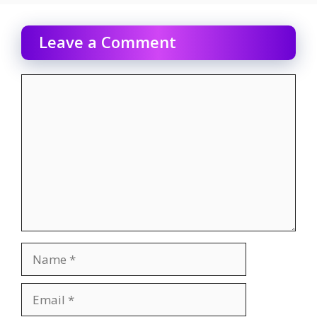
Leave a Comment
Comment
Name
Email