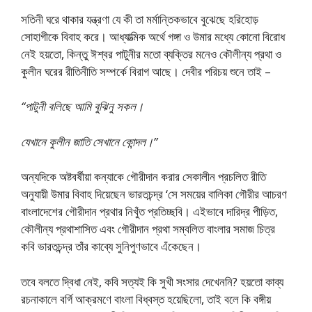
সতিনী ঘরে থাকার যন্ত্রণা যে কী তা মর্মান্তিকভাবে বুঝেছে হরিহোড়
সোহাগীকে বিবাহ করে। আধ্যাত্মিক অর্থে গঙ্গা ও উমার মধ্যে কোনো বিরোধ
নেই হয়তো, কিন্তু ঈশ্বর পাটুনীর মতো ব্যক্তির মনেও কৌলীন্য প্রথা ও
কুলীন ঘরের রীতিনীতি সম্পর্কে বিরাগ আছে। দেবীর পরিচয় শুনে তাই –
“পাটুনী বলিছে আমি বুঝিনু সকল।
যেখানে কুলীন জাতি সেখানে কোন্দল।”
অন্যদিকে অষ্টবর্ষীয়া কন্যাকে গৌরীদান করার সেকালীন প্রচলিত রীতি
অনুযায়ী উমার বিবাহ দিয়েছেন ভারতচন্দ্র ‘সে সময়ের বালিকা গৌরীর আচরণ
বাংলাদেশের গৌরীদান প্রথার নিখুঁত প্রতিচ্ছবি। এইভাবে দারিদ্র পীড়িত,
কৌলীন্য প্রথাশাসিত এবং গৌরীদান প্রথা সম্বলিত বাংলার সমাজ চিত্র
কবি ভারতচন্দ্র তাঁর কাব্যে সুনিপুণভাবে এঁকেছেন।
তবে বলতে দ্বিধা নেই, কবি সত্যই কি সুখী সংসার দেখেননি? হয়তো কাব্য
রচনাকালে বর্গি আক্রমণে বাংলা বিধ্বস্ত হয়েছিলো, তাই বলে কি বঙ্গীয়