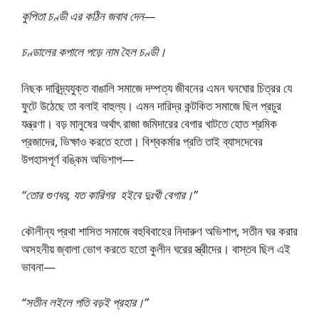
কুপিতা চণ্ডী এর কঠিন জবাব দেন—
চণ্ডালের কপালে পড়ে নাম হৈল চণ্ডী।
নিছক দারিদ্র্যযুক্ত বাঙালি সমাজে দম্পত্য জীবনের এমন ঘনঘোর চিত্রর যে
ফুটে উঠেছে তা বলাই বাহুল্য। এমন দারিদ্র কন্টকিত সমাজে ছিল প্রচুর
যন্ত্রণা। বড় মানুষের অর্থাৎ রাজা জমিদারের বেগার খাটতে হোত শ্রমিক
প্রজাদের, ভিক্ষাও করতে হতো। বিশ্বকর্মার প্রতি তাই ব্যাসদেবের
উপহাসপূর্ণ বঙ্কিম অভিশাপ—
“তোর গুণধর, যত কারিগর হইবে দুঃখী বেগার।”
কৌলীন্য প্রথা শাসিত সমাজে বহুবিবাহের নিদারুণ অভিশাপ, সতীন ঘর করার
অসহনীয় জ্বালা ভোগ করতে হতো কুলীন ঘরের স্ত্রীদের। বাস্তব ছিল এই
ভাবনা—
“সতীন লইলে পতি বড়ই প্রহার।”