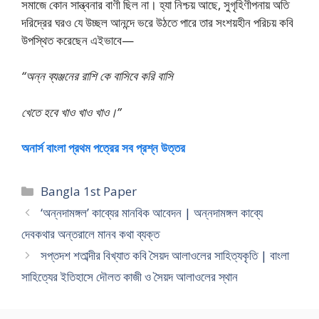
সমাজে কোন সান্ত্বনার বাণী ছিল না। হ্যা নিশ্চয় আছে, সুগৃহিণীপনায় অতি
দরিদ্রের ঘরও যে উচ্ছল আনন্দে ভরে উঠতে পারে তার সংশয়হীন পরিচয় কবি
উপস্থিত করেছেন এইভাবে—
“অন্ন ব্যঞ্জনের রাশি কে বাসিবে করি বাসি
খেতে হবে খাও খাও খাও।”
অনার্স বাংলা প্রথম পত্রের সব প্রশ্ন উত্তর
Categories
Bangla 1st Paper
‘অন্নদামঙ্গল’ কাব্যের মানবিক আবেদন | অন্নদামঙ্গল কাব্যে
দেবকথার অন্তরালে মানব কথা ব্যক্ত
সপ্তদশ শতাব্দীর বিখ্যাত কবি সৈয়দ আলাওলের সাহিত্যকৃতি | বাংলা
সাহিত্যের ইতিহাসে দৌলত কাজী ও সৈয়দ আলাওলের স্থান