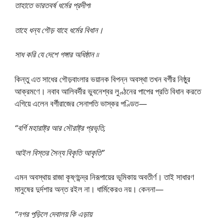
তাহাতে ভারতবর্ষ ধর্মের প্রদীপ৷
তাহে ধন্য গৌড় যাহে ধর্মের বিধান।
সাধ করি যে দেশে গঙ্গার অধিষ্ঠান ৷৷
কিন্তু এত সাধের গৌড়বাংলার ভয়ানক বিপন্ন অবস্থা তখন বর্গীর নিষ্ঠুর
আক্রমণে। নবাব আলিবর্দীর ভুবনেশ্বর লুণ্ঠনের পাপের প্রতি বিধান করতে
এগিয়ে এলেন বর্গীরাজের সেনাপতি ভাস্কর পণ্ডিত—
“বর্গি মহারাষ্ট্র আর সৌরাষ্ট্র প্রভৃতি,
আইল বিস্তর সৈন্য বিকৃতি আকৃতি”
এমন অবস্থায় রাজা কৃষ্ণচন্দ্র নিরূপায়ের ভূমিকায় অবতীর্ণ। তাই সাধারণ
মানুষের দুর্দশার অন্ত রইল না। ধার্মিকেরও নয়। কেননা—
“নগর পুড়িলে দেবালয় কি এড়ায়