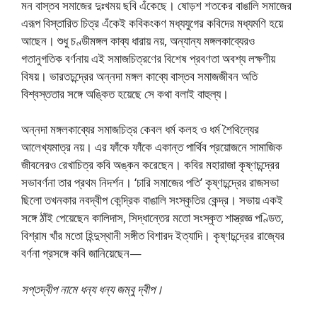
মন বাস্তব সমাজের দুঃখময় ছবি এঁকেছে। ষোড়শ শতকের বাঙালি সমাজের
এরূপ বিস্তারিত চিত্র এঁকেই কবিকংকণ মধ্যযুগের কবিদের মধ্যমণি হয়ে
আছেন। শুধু চণ্ডীমঙ্গল কাব্য ধারায় নয়, অন্যান্য মঙ্গলকাব্যেরও
গতানুগতিক বর্ণনায় এই সমাজচিত্রণের বিশেষ প্রবণতা অবশ্য লক্ষণীয়
বিষয়। ভারতচন্দ্রের অন্নদা মঙ্গল কাব্যে বাস্তব সমাজজীবন অতি
বিশ্বস্ততার সঙ্গে অঙ্কিত হয়েছে সে কথা বলাই বাহুল্য।
অন্নদা মঙ্গলকাব্যের সমাজচিত্র কেবল ধর্ম কলহ ও ধর্ম শৈথিল্যের
আলেখ্যমাত্র নয়। এর ফাঁকে ফাঁকে একান্ত পার্থিব প্রয়োজনে সামাজিক
জীবনেরও রেখাচিত্র কবি অঙ্কন করেছেন। কবির মহারাজা কৃষ্ণচন্দ্রের
সভাবর্ণনা তার প্রথম নিদর্শন। ‘চারি সমাজের পতি’ কৃষ্ণচন্দ্রের রাজসভা
ছিলো তখনকার নবদ্বীপ কেন্দ্রিক বাঙালি সংস্কৃতির কেন্দ্র। সভায় একই
সঙ্গে ঠাঁই পেয়েছেন কালিদাস, সিদ্ধান্তের মতো সংস্কৃত শাস্ত্রজ্ঞ পণ্ডিত,
বিশ্রাম খাঁর মতো হিন্দুস্থানী সঙ্গীত বিশারদ ইত্যাদি। কৃষ্ণচন্দ্রের রাজ্যের
বর্ণনা প্রসঙ্গে কবি জানিয়েছেন—
সপ্তদ্বীপ নামে ধন্য ধন্য জম্বু দ্বীপ।