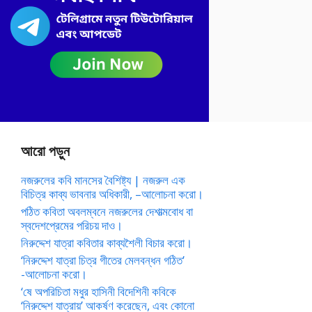
আরো পড়ুন
নজরুলের কবি মানসের বৈশিষ্ট্য | নজরুল এক
বিচিত্র কাব্য ভাবনার অধিকারী, –আলোচনা করো।
পঠিত কবিতা অবলম্বনে নজরুলের দেশাত্মবোধ বা
স্বদেশপ্রেমের পরিচয় দাও।
নিরুদ্দেশ যাত্রা কবিতার কাব্যশৈলী বিচার করো।
‘নিরুদ্দেশ যাত্রা চিত্র গীতের মেলবন্ধন গঠিত’
-আলোচনা করো।
‘ষে অপরিচিতা মধুর হাসিনী বিদেশিনী কবিকে
‘নিরুদ্দেশ যাত্রায়’ আকর্ষণ করেছেন, এবং কোনো