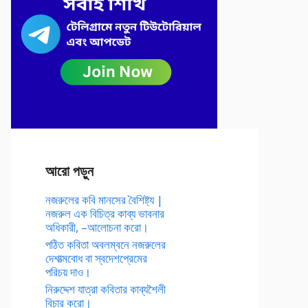
আরো পড়ুন
নজরুলের কবি মানসের বৈশিষ্ট্য |
নজরুল এক বিচিত্র কাব্য ভাবনার
অধিকারী, –আলোচনা করো।
পঠিত কবিতা অবলম্বনে নজরুলের
দেশাত্মবোধ বা স্বদেশপ্রেমের
পরিচয় দাও।
নিরুদ্দেশ যাত্রা কবিতার কাব্যশৈলী
বিচার করো।