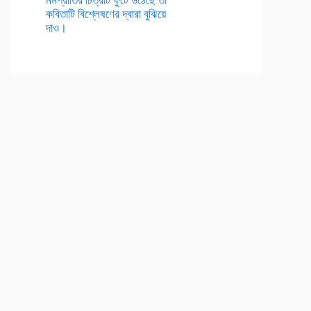
কবিতাটি বিশ্লেষণের দ্বারা বুঝিয়ে
দাও।