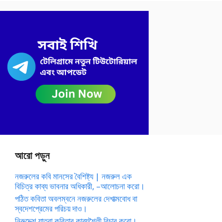
আরো পড়ুন
নজরুলের কবি মানসের বৈশিষ্ট্য | নজরুল এক
বিচিত্র কাব্য ভাবনার অধিকারী, –আলোচনা করো।
পঠিত কবিতা অবলম্বনে নজরুলের দেশাত্মবোধ বা
স্বদেশপ্রেমের পরিচয় দাও।
নিরুদ্দেশ যাত্রা কবিতার কাব্যশৈলী বিচার করো।