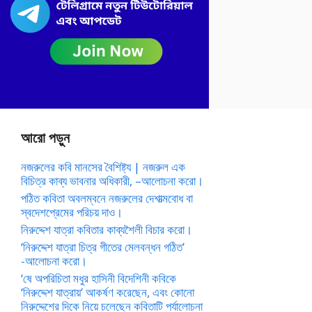
আরো পড়ুন
নজরুলের কবি মানসের বৈশিষ্ট্য | নজরুল এক
বিচিত্র কাব্য ভাবনার অধিকারী, –আলোচনা করো।
পঠিত কবিতা অবলম্বনে নজরুলের দেশাত্মবোধ বা
স্বদেশপ্রেমের পরিচয় দাও।
নিরুদ্দেশ যাত্রা কবিতার কাব্যশৈলী বিচার করো।
‘নিরুদ্দেশ যাত্রা চিত্র গীতের মেলবন্ধন গঠিত’
-আলোচনা করো।
‘ষে অপরিচিতা মধুর হাসিনী বিদেশিনী কবিকে
‘নিরুদ্দেশ যাত্রায়’ আকর্ষণ করেছেন, এবং কোনো
নিরুদ্দেশের দিকে নিয়ে চলেছেন কবিতাটি পর্যালোচনা