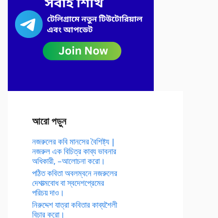
আরো পড়ুন
নজরুলের কবি মানসের বৈশিষ্ট্য |
নজরুল এক বিচিত্র কাব্য ভাবনার
অধিকারী, –আলোচনা করো।
পঠিত কবিতা অবলম্বনে নজরুলের
দেশাত্মবোধ বা স্বদেশপ্রেমের
পরিচয় দাও।
নিরুদ্দেশ যাত্রা কবিতার কাব্যশৈলী
বিচার করো।