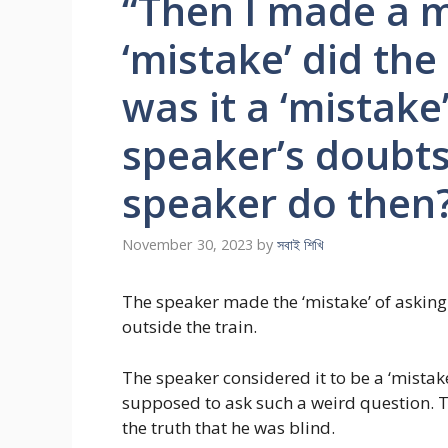
“Then I made a m
‘mistake’ did th
was it a ‘mistak
speaker’s doubt
speaker do then
November 30, 2023
by
সবাই শিখি
The speaker made the ‘mistake’ of asking t
outside the train.
The speaker considered it to be a ‘mistak
supposed to ask such a weird question. T
the truth that he was blind.