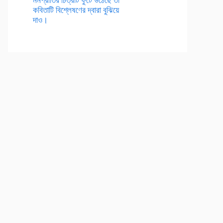
কবিতাটি বিশ্লেষণের দ্বারা বুঝিয়ে
দাও।