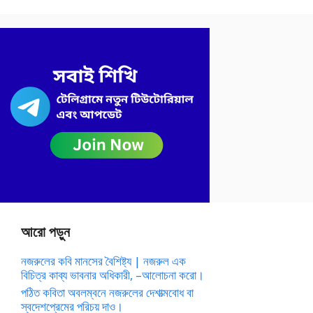
আরো পড়ুন
নজরুলের কবি মানসের বৈশিষ্ট্য | নজরুল এক
বিচিত্র কাব্য ভাবনার অধিকারী, –আলোচনা করো।
পঠিত কবিতা অবলম্বনে নজরুলের দেশাত্মবোধ বা
স্বদেশপ্রেমের পরিচয় দাও।