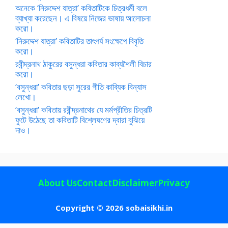
অনেকে ‘নিরুদ্দেশ যাত্রা’ কবিতাটিকে চিত্রধর্মী বলে
ব্যাখ্যা করেছেন। এ বিষয়ে নিজের ভাষায় আলোচনা
করো।
‘নিরুদ্দেশ যাত্রা’ কবিতাটির তাৎপর্য সংক্ষেপে বিবৃতি
করো।
রবীন্দ্রনাথ ঠাকুরের বসুন্ধরা কবিতার কাব্যশৈলী বিচার
করো।
‘বসুন্ধরা’ কবিতার ছড়া সুরের গীতি কাব্যিক বিন্যাস
লেখো।
‘বসুন্ধরা’ কবিতায় রবীন্দ্রনাথের যে মর্মপ্রীতির চিত্রটি
ফুটে উঠেছে তা কবিতাটি বিশ্লেষণের দ্বারা বুঝিয়ে
দাও।
About Us
Contact
Disclaimer
Privacy
Copyright © 2026 sobaisikhi.in