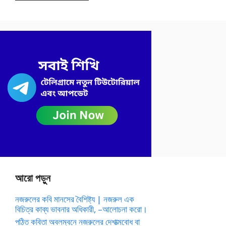
আরো পড়ুন
নজরুলের কবি মানসের বৈশিষ্ট্য | নজরুল এক
বিচিত্র কাব্য ভাবনার অধিকারী, –আলোচনা করো।
পঠিত কবিতা অবলম্বনে নজরুলের দেশাত্মবোধ বা