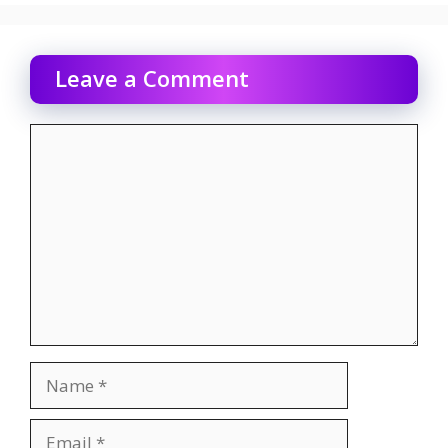
Leave a Comment
Comment
Name
Email