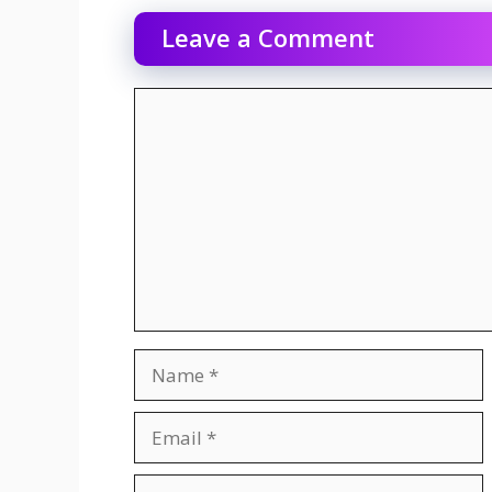
Leave a Comment
Comment
Name
Email
Website