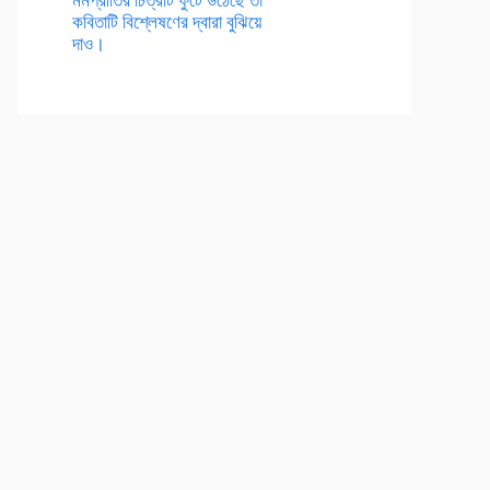
কবিতাটি বিশ্লেষণের দ্বারা বুঝিয়ে
দাও।