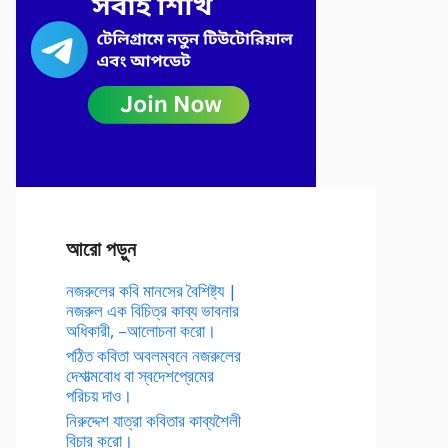
আরো পড়ুন
নজরুলের কবি মানসের বৈশিষ্ট্য |
নজরুল এক বিচিত্র কাব্য ভাবনার
অধিকারী, –আলোচনা করো।
পঠিত কবিতা অবলম্বনে নজরুলের
দেশাত্মবোধ বা স্বদেশপ্রেমের
পরিচয় দাও।
নিরুদ্দেশ যাত্রা কবিতার কাব্যশৈলী
বিচার করো।