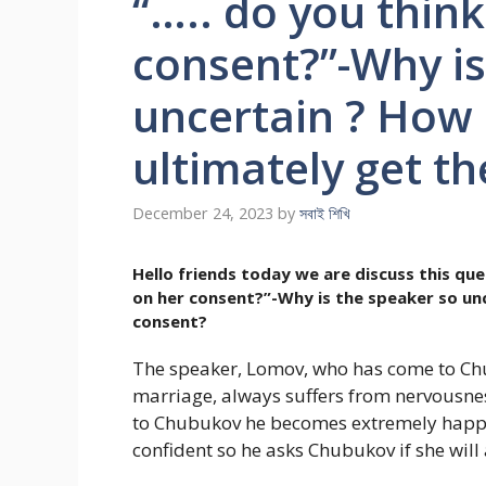
“….. do you thin
consent?”-Why is
uncertain ? How
ultimately get t
December 24, 2023
by
সবাই শিখি
Hello friends today we are discuss this que
on her consent?”-Why is the speaker so un
consent?
The speaker, Lomov, who has come to Chu
marriage, always suffers from nervousnes
to Chubukov he becomes extremely happy 
confident so he asks Chubukov if she will 