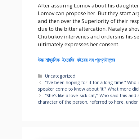
After assuring Lomov about his daughter
Lomov can propose her. But they start ar
and then over the Superiority of their 
due to the bitter altercation, Natalya sh
Chubukov intervenes and ordersins his s
ultimately expresses her consent.
উচ্চ মাধ্যমিক ইংরেজি বইয়ের সব প্রশ্নউত্তর
Categories
Uncategorized
“I’ve been hoping for it for a long time.” Who
speaker come to know about ‘It’? What more did 
“She’s like a love-sick cat,”-Who said this a
character of the person, referred to here, under