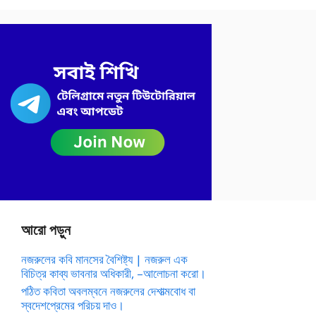
আরো পড়ুন
নজরুলের কবি মানসের বৈশিষ্ট্য | নজরুল এক
বিচিত্র কাব্য ভাবনার অধিকারী, –আলোচনা করো।
পঠিত কবিতা অবলম্বনে নজরুলের দেশাত্মবোধ বা
স্বদেশপ্রেমের পরিচয় দাও।