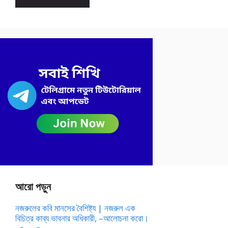
আরো পড়ুন
নজরুলের কবি মানসের বৈশিষ্ট্য | নজরুল এক
বিচিত্র কাব্য ভাবনার অধিকারী, –আলোচনা করো।