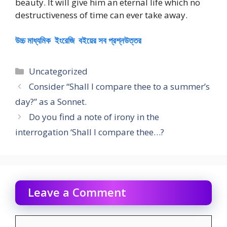
beauty. It will give him an eternal life which no
destructiveness of time can ever take away.
উচ্চ মাধ্যমিক ইংরেজি বইয়ের সব প্রশ্নউত্তর
Categories
Uncategorized
Consider “Shall I compare thee to a summer’s
day?” as a Sonnet.
Do you find a note of irony in the
interrogation ‘Shall I compare thee…?
Leave a Comment
Comment