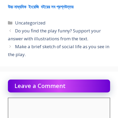
উচ্চ মাধ্যমিক ইংরেজি বইয়ের সব প্রশ্নউত্তর
Categories
Uncategorized
Do you find the play funny? Support your
answer with illustrations from the text.
Make a brief sketch of social life as you see in
the play.
Leave a Comment
Comment