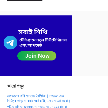
আরো পড়ুন
নজরুলের কবি মানসের বৈশিষ্ট্য | নজরুল এক
বিচিত্র কাব্য ভাবনার অধিকারী, –আলোচনা করো।
পঠিত কবিতা অবলম্বনে নজরুলের দেশাত্মবোধ বা