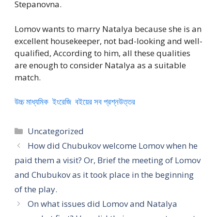
Stepanovna.
Lomov wants to marry Natalya because she is an
excellent housekeeper, not bad-looking and well-
qualified, According to him, all these qualities
are enough to consider Natalya as a suitable
match.
উচ্চ মাধ্যমিক ইংরেজি বইয়ের সব প্রশ্নউত্তর
Categories
Uncategorized
How did Chubukov welcome Lomov when he
paid them a visit? Or, Brief the meeting of Lomov
and Chubukov as it took place in the beginning
of the play.
On what issues did Lomov and Natalya