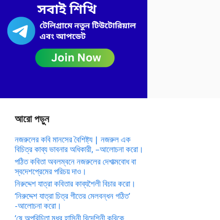
আরো পড়ুন
নজরুলের কবি মানসের বৈশিষ্ট্য | নজরুল এক
বিচিত্র কাব্য ভাবনার অধিকারী, –আলোচনা করো।
পঠিত কবিতা অবলম্বনে নজরুলের দেশাত্মবোধ বা
স্বদেশপ্রেমের পরিচয় দাও।
নিরুদ্দেশ যাত্রা কবিতার কাব্যশৈলী বিচার করো।
‘নিরুদ্দেশ যাত্রা চিত্র গীতের মেলবন্ধন গঠিত’
-আলোচনা করো।
‘ষে অপরিচিতা মধুর হাসিনী বিদেশিনী কবিকে