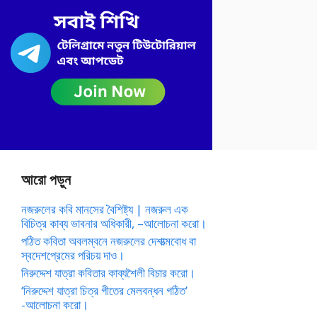
আরো পড়ুন
নজরুলের কবি মানসের বৈশিষ্ট্য | নজরুল এক
বিচিত্র কাব্য ভাবনার অধিকারী, –আলোচনা করো।
পঠিত কবিতা অবলম্বনে নজরুলের দেশাত্মবোধ বা
স্বদেশপ্রেমের পরিচয় দাও।
নিরুদ্দেশ যাত্রা কবিতার কাব্যশৈলী বিচার করো।
‘নিরুদ্দেশ যাত্রা চিত্র গীতের মেলবন্ধন গঠিত’
-আলোচনা করো।