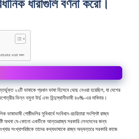
িধানিক ধারাগুলি বর্ণনা করাে।
ebsite visit করুন
তর্ভুক্ত ২২টি ভাষাকে প্রধান ভাষা হিসেবে বেছে নেওয়া হয়েছিল, যা দেশের
েত্রীয় ভিন্ন নমুনা উর্দু এবং হিন্দুস্থানীভাষী ৪৬%-এর দাবিদার।
 ভাষাভাষী গােষ্ঠীগুলির সুবিধার্থে সংবিধান-রচয়িতারা সংশ্লিষ্ট রাজ্য
ষাসমষ্টি অথবা যে-কোনাে একটিকে আন্তঃরাজ্য সরকারি লেনদেনের জন্য
ংখ্যার সংখ্যাগরিষ্ঠকে তাদের কথ্যভাষাকে রাজ্য অভ্যন্তরে সরকারি কাজে