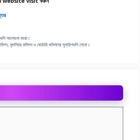
র website visit করুন
ত্তর
সেগুলি আলােচনা করাে।
্মণ কমিশন, মুদালিয়র কমিশন ও কোঠারি কমিশনের সুপারিশগুলি লেখাে।