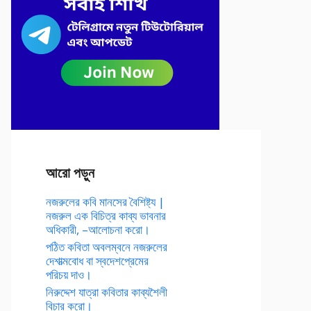
আরো পড়ুন
নজরুলের কবি মানসের বৈশিষ্ট্য |
নজরুল এক বিচিত্র কাব্য ভাবনার
অধিকারী, –আলোচনা করো।
পঠিত কবিতা অবলম্বনে নজরুলের
দেশাত্মবোধ বা স্বদেশপ্রেমের
পরিচয় দাও।
নিরুদ্দেশ যাত্রা কবিতার কাব্যশৈলী
বিচার করো।